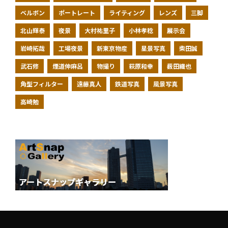
ベルボン
ポートレート
ライティング
レンズ
三脚
北山輝泰
夜景
大村祐里子
小林孝稔
展示会
岩崎拓哉
工場夜景
新東京物産
星景写真
柴田誠
武石修
煙道伸麻呂
物撮り
萩原和幸
薮田織也
角型フィルター
遠藤真人
鉄道写真
風景写真
高崎勉