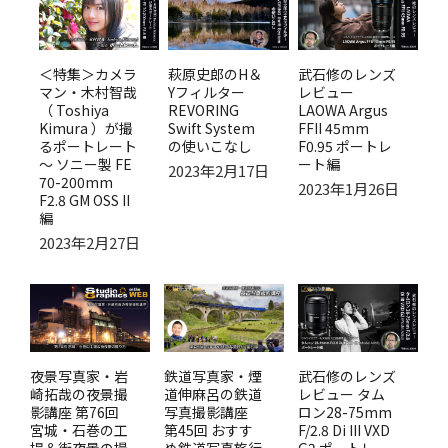
＜特集＞カメラ
萩原史郎のH＆
武石修のレンズ
マン・木村智哉
Yフィルター
レビュー
（ Toshiya
REVORING
LAOWA Argus
Kimura ）が撮
Swift System
FFII 45mm
るポートレート
の使いこなし
F0.95 ポートレ
～ ソニー製 FE
ート編
2023年2月17日
70-200mm
2023年1月26日
F2.8 GM OSS II
編
2023年2月27日
夜景写真家・岩
鉄道写真家・煙
武石修のレンズ
崎拓哉の夜景撮
道伸麻呂の鉄道
レビュー タム
影講座 第76回
写真撮影講座
ロン28-75mm
宮城・石巻の工
第45回 おすす
F/2.8 Di III VXD
場＆街夜景の撮
め鉄道写真旅行
G2 ポートレー