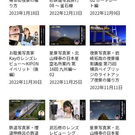
り方
08 ～ 釜石線
ト編
2023年1月18日
2022年12月13日
2022年12月9日
お耽美写真家
星景写真家・北
夜景写真家・岩
Kayのレンズレ
山輝泰の日本星
崎拓哉の夜景撮
ビュー～KIPON
空名所案内 第
影講座 第75回
イベリット（後
16回 九州編～
横浜ベイブリッ
編）
02
ジのライトアッ
プ夜景の撮り方
2022年11月30日
2022年11月25日
2022年11月11日
鉄道写真家・煙
武石修のレンズ
星景写真家・北
道伸麻呂の鉄道
レビュー シグ
山輝泰の日本星