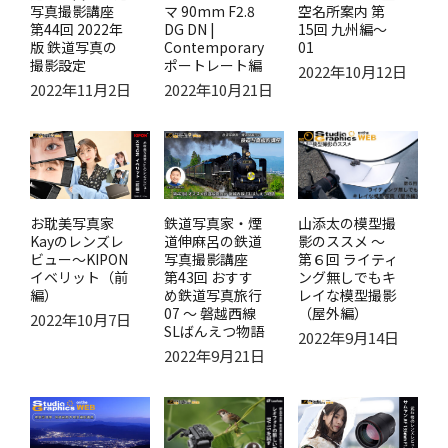
写真撮影講座
マ 90mm F2.8
空名所案内 第
第44回 2022年
DG DN |
15回 九州編～
版 鉄道写真の
Contemporary
01
撮影設定
ポートレート編
2022年10月12日
2022年11月2日
2022年10月21日
山添太の模型撮
お耽美写真家
鉄道写真家・煙
影のススメ ～
Kayのレンズレ
道伸麻呂の鉄道
第６回 ライティ
ビュー～KIPON
写真撮影講座
ング無しでもキ
イベリット（前
第43回 おすす
レイな模型撮影
編）
め鉄道写真旅行
（屋外編）
07 ～ 磐越西線
2022年10月7日
SLばんえつ物語
2022年9月14日
2022年9月21日