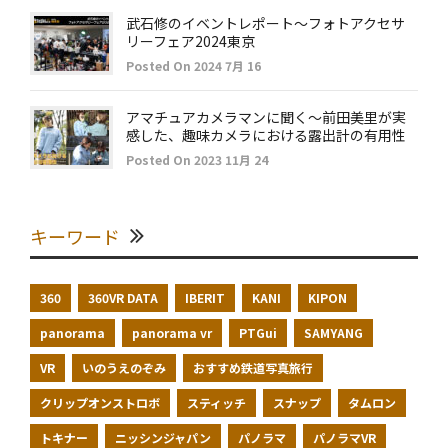
武石修のイベントレポート～フォトアクセサ
リーフェア2024東京
Posted On 2024 7月 16
アマチュアカメラマンに聞く～前田美里が実
感した、趣味カメラにおける露出計の有用性
Posted On 2023 11月 24
キーワード
360
360VR DATA
IBERIT
KANI
KIPON
panorama
panorama vr
PTGui
SAMYANG
VR
いのうえのぞみ
おすすめ鉄道写真旅行
クリップオンストロボ
スティッチ
スナップ
タムロン
トキナー
ニッシンジャパン
パノラマ
パノラマVR