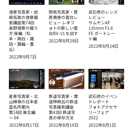
野鳥写真家・菅
夜景写真家・岩
武石修のレンズ
原貴徳の雲台レ
崎拓哉の夜景撮
レビュー
ビュー レオフ
影講座第74回
サムヤンAF
ォトの新しい雲
長野夜景の撮り
135mm F1.8
台BV-15 を試す
方 後編（松
FE ポートレー
本・岡谷・諏
ト編
2022年8月29日
訪・箕輪・豊
2022年8月24日
丘）
2022年9月7日
星景写真家・北
鉄道写真家・煙
武石修のイベン
山輝泰の日本星
道伸麻呂の鉄道
トレポート
空名所案内
写真撮影講座
フォトアクセサ
第14回 東北編
第42回 鉄道写
リーフェア
～ 04
真の保存方法
2022
2022年8月17日
2022年8月10日
2022年8月1日