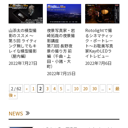
山添太の模型撮
夜景写真家・岩
Rotolightで撮
影のススメ ～
崎拓哉の夜景撮
るシネマティッ
第５回 ライティ
影講座
ク・ポートレー
ング無しでもキ
第73回 長野夜
ト～お耽美写真
レイな模型撮影
景の撮り方 前
家KayのLEDラ
（屋内編）
編（千曲・上
イトレビュー
田・小諸・大
2022年7月27日
2022年7月6日
町）
2022年7月15日
2 / 62
«
1
2
3
4
5
...
10
20
30
...
»
最
後 »
NEWS