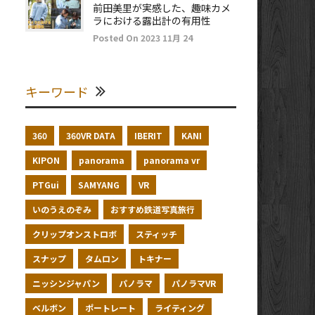
前田美里が実感した、趣味カメ
ラにおける露出計の有用性
Posted On 2023 11月 24
キーワード
360
360VR DATA
IBERIT
KANI
KIPON
panorama
panorama vr
PTGui
SAMYANG
VR
いのうえのぞみ
おすすめ鉄道写真旅行
クリップオンストロボ
スティッチ
スナップ
タムロン
トキナー
ニッシンジャパン
パノラマ
パノラマVR
ベルボン
ポートレート
ライティング