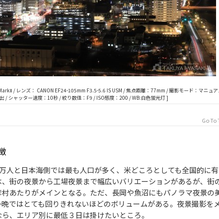
MarkⅡ / レンズ： CANON EF24-105mm F3.5-5.6 IS USM / 焦点距離：77mm / 撮影モード：マニュ
出 / シャッター速度：10秒 / 絞り数値：F9 / ISO感度：200 / WB:白色蛍光灯 ]
Go To 
徴
7万人と日本海側では最も人口が多く、米どころとしても全国的に有
は、街の夜景から工場夜景まで幅広いバリエーションがあるが、街
彦村あたりがメインとなる。ただ、長岡や魚沼にもパノラマ夜景の
一晩ではとても回りきれないほどのボリュームがある。夜景撮影を
なら、エリア別に最低３日は掛けたいところ。