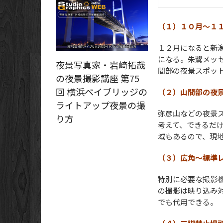
（１）１０月～１
１２月になると新
になる。朱鷺メッセ
夜景写真家・岩崎拓哉
間部の夜景スポッ
の夜景撮影講座 第75
回 横浜ベイブリッジの
（２）山間部の夜
ライトアップ夜景の撮
弥彦山などの夜景
り方
考えて、できるだ
域もあるので、現
（３）広角～標準
特別に必要な撮影
の撮影は映り込み
でも代用できる。