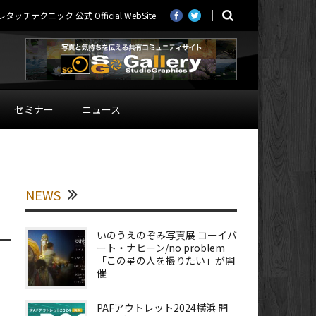
ニック 公式 Official WebSite
セミナー
ニュース
NEWS
いのうえのぞみ写真展 コーイバ
ート・ナヒーン/no problem
「この星の人を撮りたい」が開
催
PAFアウトレット2024横浜 開