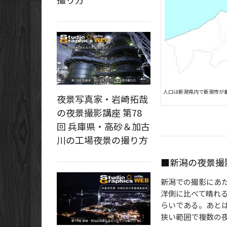
人口は新潟県内で新潟市が
夜景写真家・岩崎拓哉
の夜景撮影講座 第78
回 兵庫県・高砂＆加古
川の工場夜景の撮り方
■新潟の夜景撮
新潟での撮影にあ
洋側に比べて晴れ
らいである。あと
狭い範囲で複数の