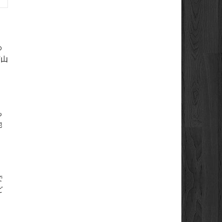
め
ど山
も
地
で
ど