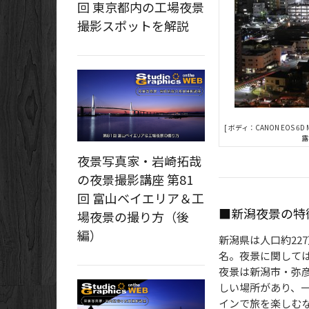
回 東京都内の工場夜景
撮影スポットを解説
[ ボディ：CANON EOS 6D 
露
夜景写真家・岩崎拓哉
の夜景撮影講座 第81
回 富山ベイエリア＆工
■新潟夜景の特
場夜景の撮り方（後
編）
新潟県は人口約22
名。夜景に関して
夜景は新潟市・弥
しい場所があり、
インで旅を楽しむ