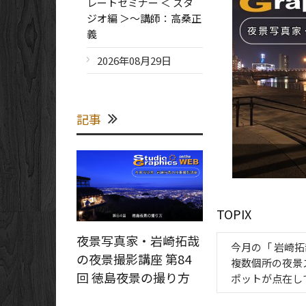
レートセミナー ＜ スタ
ジオ編 ＞～講師：高桑正
義
2026年08月29日
記事
TOPIX
夜景写真家・岩崎拓哉
今月の「 岩崎
の夜景撮影講座 第84
複数個所の夜景
回 徳島夜景の撮り方
ポットが点在し