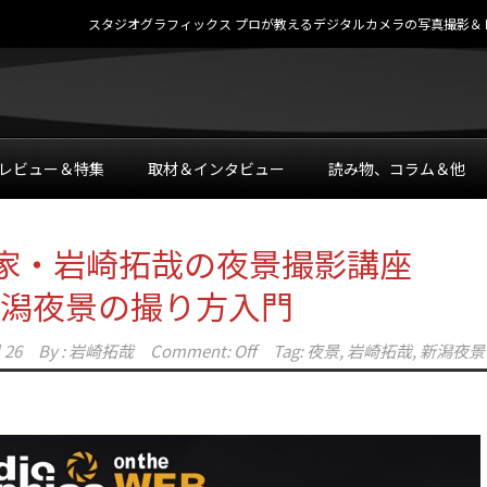
スタジオグラフィックス プロが教えるデジタルカメラの写真撮影＆レタッチテク
レビュー＆特集
取材＆インタビュー
読み物、コラム＆他
家・岩崎拓哉の夜景撮影講座
 新潟夜景の撮り方入門
 26
By :
岩崎拓哉
Comment: Off
Tag:
夜景
,
岩崎拓哉
,
新潟夜景