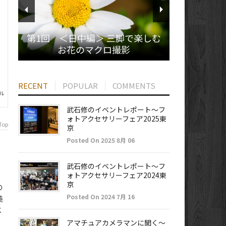
第1回 ＜日中編＞ 三脚で楽しむ
お花のマクロ撮影
RECENT
POPULAR
COMMENTS
アル
武石修のイベントレポート～フ
ォトアクセサリーフェア2025東
Top
京
Posted On 2025 8月 06
武石修のイベントレポート～フ
ォトアクセサリーフェア2024東
京
の
Posted On 2024 7月 16
美
メ
アマチュアカメラマンに聞く～