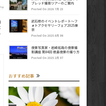
ブレッド撮影ツアーのご案内
Top
Posted On 2026 7月 23
武石修のイベントレポート～フ
日
ォトアクセサリーフェア2025東
に
京
し
Posted On 2025 8月 06
夜景写真家・岩崎拓哉の夜景撮
影講座 第84回 徳島夜景の撮り方
Posted On 2025 2月 07
おすすめ記事