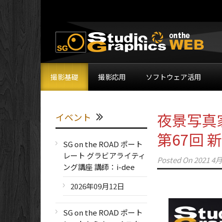
撮影基礎
撮影応用
ソフトウェア活用
夜景写真
イベント
第67回
SG on the ROAD ポート
レート グラビアライティ
Posted On
2021 4月
ング講座 講師：i-dee
2026年09月12日
SG on the ROAD ポート