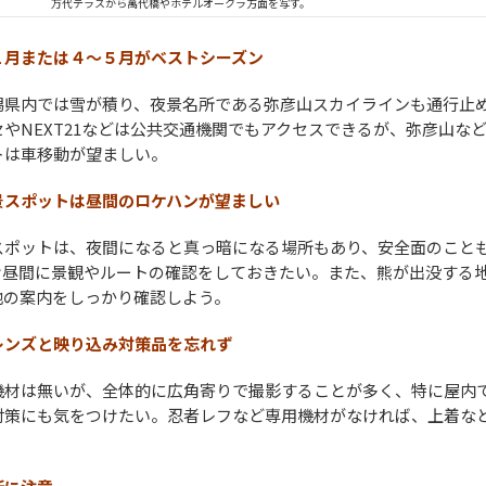
万代テラスから萬代橋やホテルオークラ方面を写す。
１月または４～５月がベストシーズン
潟県内では雪が積り、夜景名所である弥彦山スカイラインも通行止
やNEXT21などは公共交通機関でもアクセスできるが、弥彦山な
トは車移動が望ましい。
景スポットは昼間のロケハンが望ましい
スポットは、夜間になると真っ暗になる場所もあり、安全面のこと
け昼間に景観やルートの確認をしておきたい。また、熊が出没する
地の案内をしっかり確認しよう。
レンズと映り込み対策品を忘れず
機材は無いが、全体的に広角寄りで撮影することが多く、特に屋内
対策にも気をつけたい。忍者レフなど専用機材がなければ、上着な