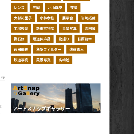
レンズ
三脚
北山輝泰
夜景
大村祐里子
小林孝稔
展示会
岩崎拓哉
工場夜景
新東京物産
星景写真
柴田誠
武石修
煙道伸麻呂
物撮り
萩原和幸
薮田織也
角型フィルター
遠藤真人
鉄道写真
風景写真
高崎勉
Top
平
ぐ
く