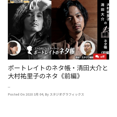
off
ポートレイトのネタ帳・清田大介と
大村祐里子のネタ《前編》
...
Posted On
2020 3月 04
,
By
スタジオグラフィックス