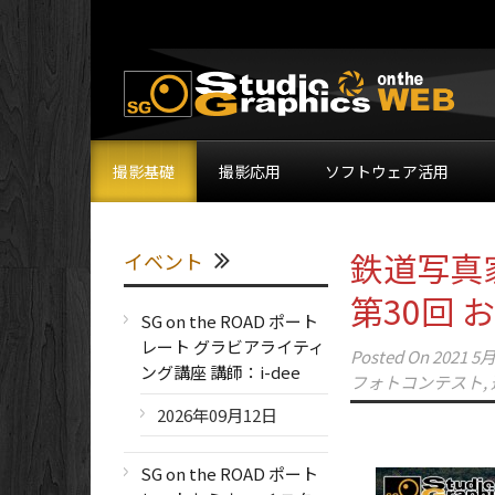
撮影基礎
撮影応用
ソフトウェア活用
鉄道写真
イベント
第30回
SG on the ROAD ポート
レート グラビアライティ
Posted On
2021 5月
ング講座 講師：i-dee
フォトコンテスト
,
2026年09月12日
SG on the ROAD ポート