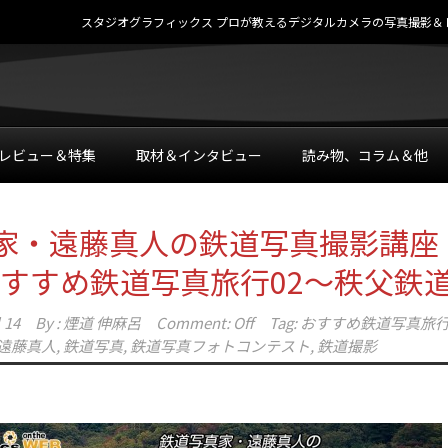
スタジオグラフィックス プロが教えるデジタルカメラの写真撮影＆レタッチテク
レビュー＆特集
取材＆インタビュー
読み物、コラム＆他
家・遠藤真人の鉄道写真撮影講座
 おすすめ鉄道写真旅行02～秩父鉄
 14
By :
煙道 伸麻呂
Comment: Off
Tag:
おすすめ鉄道写真旅
遠藤真人
,
鉄道写真
,
鉄道写真フォトコンテスト
,
鉄道撮影