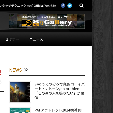
ニック 公式 Official WebSite
セミナー
ニュース
道
NEWS
行
,
いのうえのぞみ写真展 コーイバ
ート・ナヒーン/no problem
「この星の人を撮りたい」が開
催
PAFアウトレット2024横浜 開