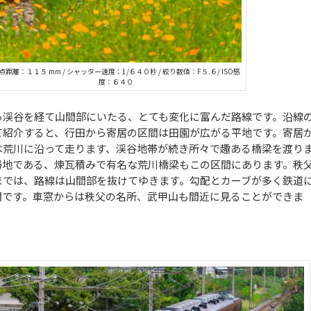
点距離：１１５ mm / シャッター速度：1/６４０秒 / 絞り数値：F５.６/ ISO感
度：６４０
ら渓谷を経て山間部にいたる、とても変化に富んだ路線です。沿線
て紹介すると、行田から寄居の区間は田園が広がる平地です。寄居
は荒川に沿って走ります、渓谷地帯が続き所々で趣ある橋梁を渡り
勝地である、煉瓦積みで有名な荒川橋梁もこの区間にあります。秩
までは、路線は山間部を抜けてゆきます。勾配とカーブが多く鉄道
間です。車窓からは秩父の名所、武甲山も間近に見ることができま