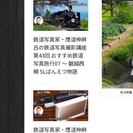
鉄道写真家・煙道伸麻
呂の鉄道写真撮影講座
第43回 おすすめ鉄道
写真旅行07 ～ 磐越西
線 SLばんえつ物語
焦点距離：
鉄道写真家・煙道伸麻