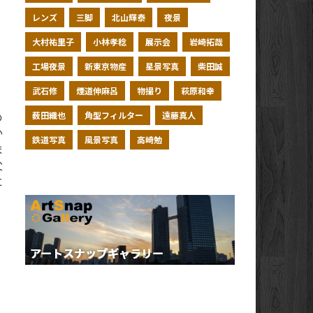
レンズ
三脚
北山輝泰
夜景
大村祐里子
小林孝稔
展示会
岩崎拓哉
工場夜景
新東京物産
星景写真
柴田誠
武石修
煙道伸麻呂
物撮り
萩原和幸
薮田織也
角型フィルター
遠藤真人
の
か
鉄道写真
風景写真
高崎勉
ま
父
に