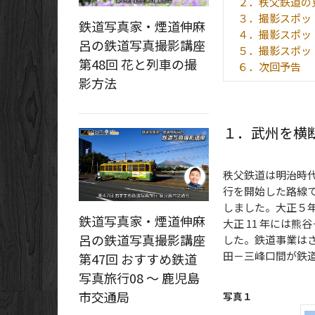
２．秩父鉄道の
３．撮影スポッ
鉄道写真家・煙道伸麻
４．撮影スポッ
呂の鉄道写真撮影講座
５．撮影スポッ
第48回 花と列車の撮
６．次回予告
影方法
１．武州を横
秩父鉄道は明治時代
行を開始した路線
しました。大正５
鉄道写真家・煙道伸麻
大正 11 年には
呂の鉄道写真撮影講座
した。鉄道事業は
田－三峰口間が鉄
第47回 おすすめ鉄道
写真旅行08 ～ 鹿児島
市交通局
写真１