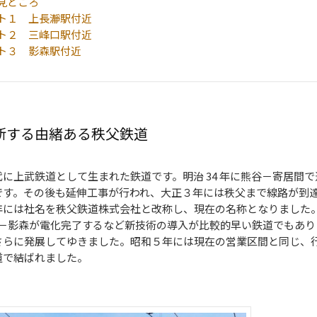
見どころ
ト１ 上長瀞駅付近
ト２ 三峰口駅付近
ト３ 影森駅付近
断する由緒ある秩父鉄道
に上武鉄道として生まれた鉄道です。明治 34 年に熊谷－寄居間で
です。その後も延伸工事が行われ、大正３年には秩父まで線路が到
年には社名を秩父鉄道株式会社と改称し、現在の名称となりました
熊谷－影森が電化完了するなど新技術の導入が比較的早い鉄道でもあり
さらに発展してゆきました。昭和５年には現在の営業区間と同じ、
道で結ばれました。