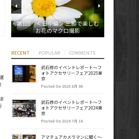
第1回 ＜日中編＞ 三脚で楽しむ
お花のマクロ撮影
RECENT
POPULAR
COMMENTS
武石修のイベントレポート～フ
ォトアクセサリーフェア2025東
運
京
達
Posted On 2025 8月 06
。
ま
武石修のイベントレポート～フ
行
ォトアクセサリーフェア2024東
京
Posted On 2024 7月 16
アマチュアカメラマンに聞く～