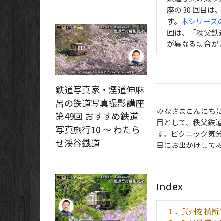
座の 30 回
す。
本シリーズ
回は、「秩父鉄
が異なる場合が
鉄道写真家・煙道伸麻
呂の鉄道写真撮影講座
みなさまこんにち
第49回 おすすめ鉄道
目として、秩父鉄
写真旅行10 ～ わたら
す。ピクニック気
せ渓谷鐡道
日にお出かけして
Index
１．武州を横断