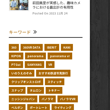
前田美里が実感した、趣味カメ
ラにおける露出計の有用性
Posted On 2023 11月 24
キーワード
360
360VR DATA
IBERIT
KANI
KIPON
panorama
panorama vr
PTGui
SAMYANG
VR
いのうえのぞみ
おすすめ鉄道写真旅行
クリップオンストロボ
スティッチ
スナップ
タムロン
トキナー
ニッシンジャパン
パノラマ
パノラマVR
ベルボン
ポートレート
ライティング