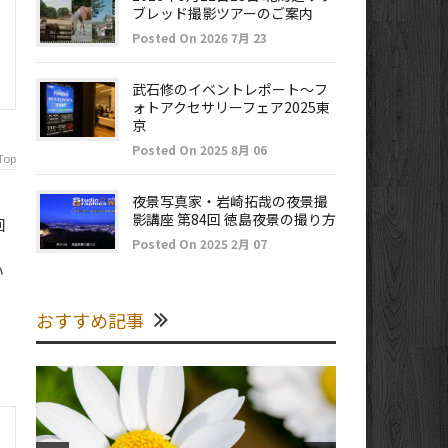
ブレッド撮影ツアーのご案内
Posted On 2026 7月 23
武石修のイベントレポート～フ
ォトアクセサリーフェア2025東
京
Posted On 2025 8月 06
Top
夜景写真家・岩崎拓哉の夜景撮
影講座 第84回 徳島夜景の撮り方
回
Posted On 2025 2月 07
い
おすすめ記事