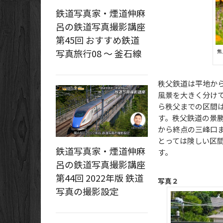
鉄道写真家・煙道伸麻
呂の鉄道写真撮影講座
第45回 おすすめ鉄道
写真旅行08 ～ 釜石線
焦
秩父鉄道は平地か
風景を大きく分け
ら秩父までの区間
す。秩父鉄道の景
から終点の三峰口
とっては険しい区
鉄道写真家・煙道伸麻
す。
呂の鉄道写真撮影講座
第44回 2022年版 鉄道
写真２
写真の撮影設定