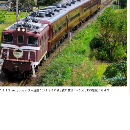
１１３ mm / シャッター速度：1/１２５０秒 / 絞り数値：F５.６ / ISO感度：６４０