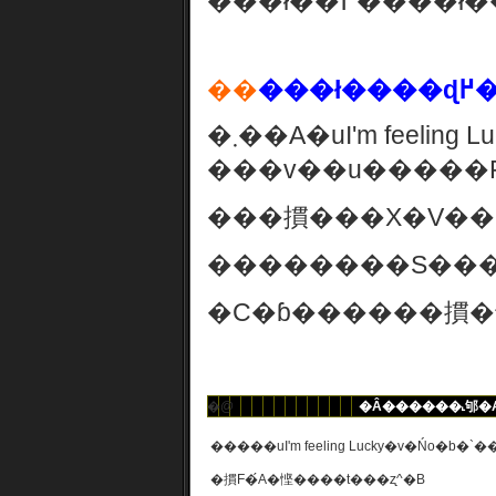
���ł��߂����
��
��
�܂��A�uI'm feeling Lucky�v�{�^���Ɍ��炸�A�u�؂蔲
��������S���
�@
�Â������𖾂邭�A
�摜F�́A�悭����t���ʐ^�B