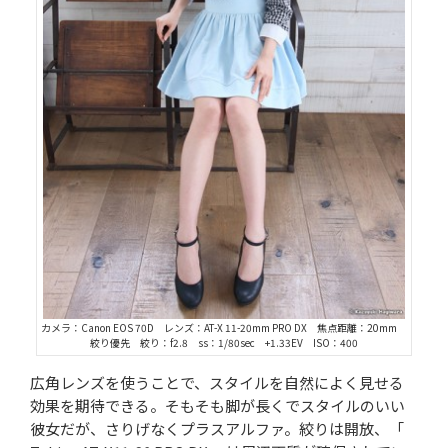
カメラ：Canon EOS 70D レンズ：AT-X 11-20mm PRO DX 焦点距離：20mm
絞り優先 絞り：f2.8 ss：1/80sec +1.33EV ISO：400
広角レンズを使うことで、スタイルを自然によく見せる
効果を期待できる。そもそも脚が長くでスタイルのいい
彼女だが、さりげなくプラスアルファ。絞りは開放、「