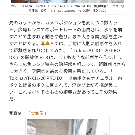
カメラ：Canon EOS 70D レンズ：AT-X 11-20mm PRO DX 焦点距離：19mm 絞
り優先 絞り：f2.8 ss：1/80sec +1.00EV ISO：320
先のカットから、カメラポジションを変えつつ数カッ
ト。広角レンズでのポートレートの面白さは、水平を崩
すことで生まれる動きや遊び。また大きな誇張感を生か
すことにある。
写真８
では、手前に大胆に前ボケを入れ
て距離感を作り出してみた。「 Tokina AT-X11-20 PRO
DX 」の開放値 F2.8 はここでも大きな前ボケを作り出し、
さらに広角レンズ特有の誇張感も相まって、距離感はさら
に大きく、雰囲気を高める役目を果たしている。「
Tokina AT-X11-20 PRO DX 」は前ボケもナチュラル。前
ボケと背景のボケに囲まれて、浮かび上がる様が美し
い。これはボケそのものの綺麗さがあってこその効果
だ。
写真９
（
実画像
）