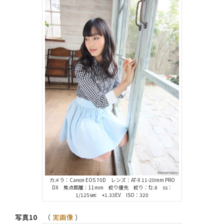
カメラ：Canon EOS 70D レンズ：AT-X 11-20mm PRO
DX 焦点距離：11mm 絞り優先 絞り：f2.8 ss：
1/125sec +1.33EV ISO：320
写真10
（
実画像
）