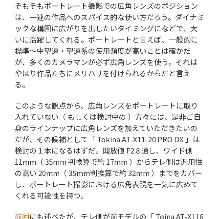
そもそもポートレート撮影での広角レンズのポジション
は、一連の作品へのスパイス的な使い方だろう。ダイナミ
ックな構図に広がりを出したいタイミングになどで、大
いに活躍してくれる。ポートレートと言えば、一般的に
標準～中望遠・望遠系の使用頻度が高いことは確かだ
が、多くのカメラマンが必ず広角レンズを使う。それは
やはり作品たちにメリハリを付けられるからだと言え
る。
このような観点から、広角レンズをポートレートに取り
入れていない（ もしくは検討中の ）方々には、是非ご自
身のラインナップに広角レンズを加えていただきたいの
だが、その候補として「 Tokina AT-X11-20 PRO DX 」は
検討の１本になるはずだ。開放値 F2.8 通し、ワイド側
11mm（ 35mm 判換算で約 17mm ）からテレ側は汎用性
の高い 20mm（ 35mm判換算で約 32mm ）までをカバー
し、ポートレート撮影における広角表現を一気に広めて
くれる可能性を持つ。
前回
にも述べたが、テレ側が前モデルの「 Toina AT-X116