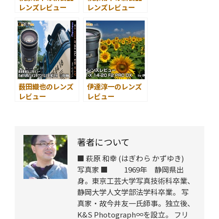
レンズレビュー
レンズレビュー
～ Tokina AT-X
レンズベビー
70-200mm F4＜
Velvet56＜スナッ
後編＞
プ編＞
薮田織也のレンズ
伊達淳一のレンズ
レビュー
レビュー
Tokina AT-X
Tokina AT-X
24-70 F2.8 PRO
14-20 F2 PRO
FX＜スナップ編＞
DX
著者について
■ 萩原 和幸 (はぎわら かずゆき)
写真家 ■ 1969年 静岡県出
身。東京工芸大学写真技術科卒業、
静岡大学人文学部法学科卒業。 写
真家・故今井友一氏師事。独立後、
K&S Photograph∞を設立。 フリ