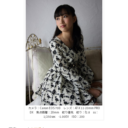
カメラ：Canon EOS 70D レンズ：AT-X 11-20mm PRO
DX 焦点距離：20mm 絞り優先 絞り：f2.8 ss：
1/250sec -1.00EV ISO：200