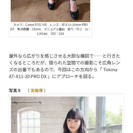
カメラ：Canon EOS 70D レンズ：AT-X 11-20mm PRO
DX 焦点距離：19mm マニュアル露出 絞り：f3.2 ss：
1/60sec ISO：200
屋外なら広がりを感じさせる大胆な構図で……と行きた
くなるところだが、限られた空間での撮影こそ広角レン
ズの出番でもあるので、今回はこの方向から「 Tokina
AT-X11-20 PRO DX 」にアプローチを図る。
写真５
（
実画像
）