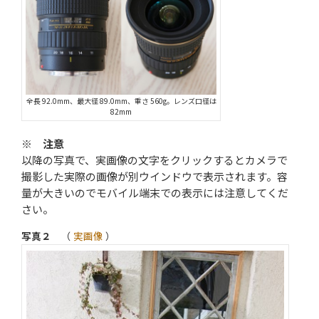
全長 92.0mm、最大径 89.0mm、重さ 560g。レンズ口径は
82mm
※ 注意
以降の写真で、
実画像
の文字をクリックするとカメラで
撮影した実際の画像が別ウインドウで表示されます。容
量が大きいのでモバイル端末での表示には注意してくだ
さい。
写真２
（
実画像
）