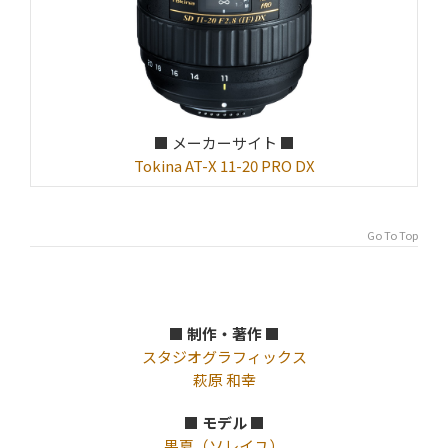
■ メーカーサイト ■
Tokina AT-X 11-20 PRO DX
Go To Top
■ 制作・著作 ■
スタジオグラフィックス
萩原 和幸
■ モデル ■
果夏（ソレイユ）