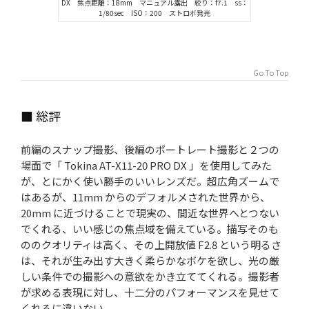
DX 焦点距離：18mm マニュアル露出 絞り：f7.1 ss：
1/80sec ISO：200 ストロボ発光
Go To Top
■ 総評
前編のスナップ撮影、後編のポートレート撮影と２つの
場面で「 Tokina AT-X11-20 PRO DX 」を使用してみた
が、とにかく使い勝手のいいレンズだ。超広角ズームで
はあるが、11mm からのデフォルメされた世界から、
20mm に近づけることで現実の、間近な世界へとつない
でくれる、いい感じの焦点域を備えている。描写そのも
ののクオリティは高く、その上開放値 F2.8 という明るさ
は、それが生み出す大きく柔らかなボケを欲し、光の厳
しい条件での撮影への意欲をかき立ててくれる。撮影者
が求める表現に対し、十二分のパフォーマンスを見せて
くれるに違いない。