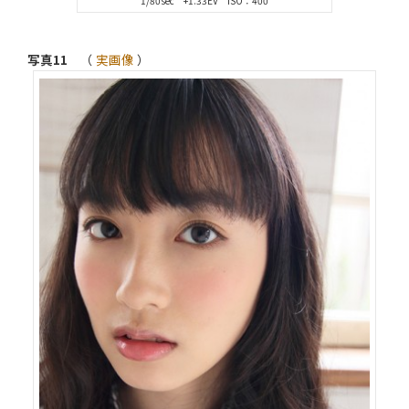
1/80sec +1.33EV ISO：400
写真11
（
実画像
）