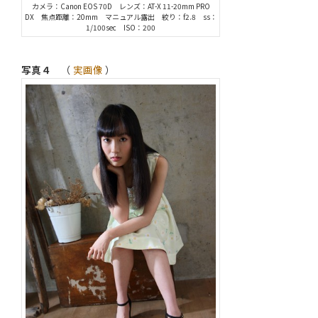
カメラ：Canon EOS 70D レンズ：AT-X 11-20mm PRO
DX 焦点距離：20mm マニュアル露出 絞り：f2.8 ss：
1/100sec ISO：200
写真４
（
実画像
）