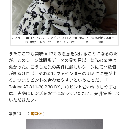
カメラ：Canon EOS 70D レンズ：AT-X 11-20mm PRO DX 焦点距離：20mm
絞り優先 絞り：f2.8 ss：1/125sec -1.00EV ISO：200
またここでも開放値 F2.8 の恩恵を受けることになるのだ
が、このシーンは撮影データの見た目以上に光の条件は
悪かった。こうした光の条件に厳しいシーンにて開放値
が明るければ、それだけファインダーの明るさに差が出
る。つまりピントを合わせやすいということだ。「
Tokina AT-X11-20 PRO DX 」のピント合わせのしやすさ
は、実際にレンズをお手に取っていただき、是非実感して
いただきたい。
写真13
（
実画像
）