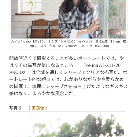
カメラ：Canon EOS 70D レンズ：AT-X 11-20mm PRO DX 焦点距離：17mm 絞
り優先 絞り：f2.8 ss：1/200sec +0.33EV ISO：400
開放値近くで撮影することが多いポートレートでは、や
はりその描写が気になるところ。「 Tokina AT-X11-20
PRO DX 」は全域を通してシャープでクリアな描写だ。ポ
ートレート的な観点では、芯がありながらやや柔らかめ
の描写で、無理にシャープさを持ち上げたようなギスギス
感はなく、まろやかな風合いだ。
写真６
（
実画像
）