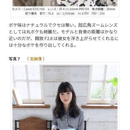
カメラ：Canon EOS 70D レンズ：AT-X 11-20mm PRO DX 焦点距離：20mm
絞り優先 絞り：f2.8 ss：1/200sec +1.67EV ISO：250
ボケ味はナチュラルでクセは無い。超広角ズームレンズ
としては丸ボケも綺麗だ。モデルと背景の距離はかなり
近いのだが、開放 F2.8 は彼女を浮き上がらせてくれるに
は十分なボケを作り出してくれる。
写真７
（
実画像
）