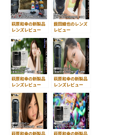
萩原和幸の新製品
薮田織也のレンズ
レンズレビュー
レビュー
Tokina AT-X
Tokina AT-X
14-20 F2 PRO DX
24-70 F2.8 PRO
スナップ編
FX
＜ポートレート編
＞
萩原和幸の新製品
萩原和幸の新製品
レンズレビュー
レンズレビュー
レンズベビー
～ Tokina AT-X
Velvet56＜ポート
70-200mm F4＜
レート編＞
前編＞
萩原和幸の新製品
萩原和幸の新製品