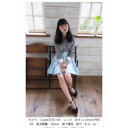
カメラ：Canon EOS 70D レンズ：AT-X 11-20mm PRO
DX 焦点距離：20mm 絞り優先 絞り：f2.8 ss：