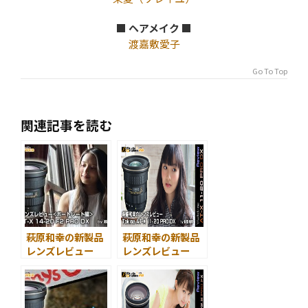
■ ヘアメイク ■
渡嘉敷愛子
Go To Top
関連記事を読む
萩原和幸の新製品
萩原和幸の新製品
レンズレビュー
レンズレビュー
Tokina AT-X
Tokina AT-X
14-20 F2 PRO DX
11-20 PRO DX＜
ポートレート編
スナップ編＞