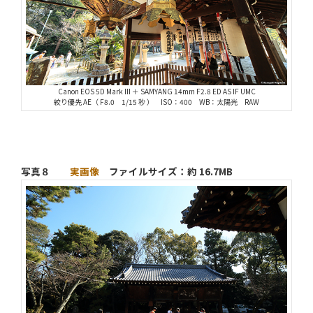
Canon EOS 5D Mark III ＋ SAMYANG 14mm F2.8 ED AS IF UMC
絞り優先 AE（ F8.0 1/15 秒 ） ISO：400 WB：太陽光 RAW
写真８
実画像
ファイルサイズ：約 16.7MB