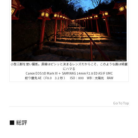
小型三脚を使い撮影。直線はピシッと決まるレンズだからこそ、このような画は綺麗
にハマる
Canon EOS 5D Mark III ＋ SAMYANG 14mm F2.8 ED AS IF UMC
絞り優先 AE（ F8.0 3.2 秒 ） ISO：800 WB：太陽光 RAW
Go To Top
■ 総評