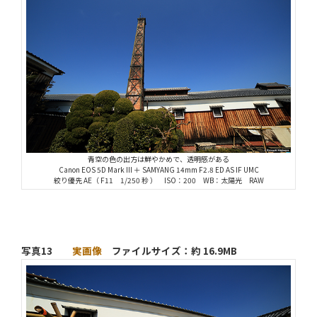
青空の色の出方は鮮やかめで、透明感がある
Canon EOS 5D Mark III ＋ SAMYANG 14mm F2.8 ED AS IF UMC
絞り優先 AE（ F11 1/250 秒 ） ISO：200 WB：太陽光 RAW
写真13
実画像
ファイルサイズ：約 16.9MB