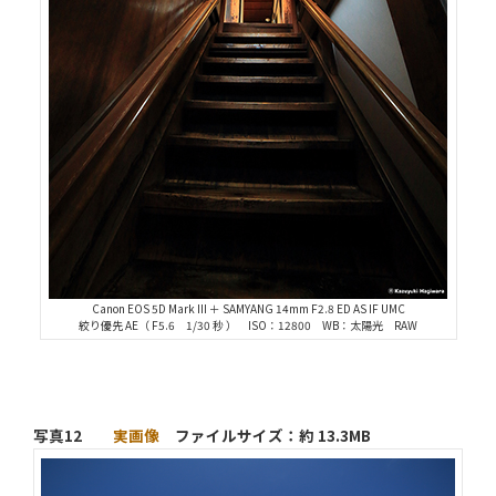
Canon EOS 5D Mark III ＋ SAMYANG 14mm F2.8 ED AS IF UMC
絞り優先 AE（ F5.6 1/30 秒 ） ISO：12800 WB：太陽光 RAW
写真12
実画像
ファイルサイズ：約 13.3MB