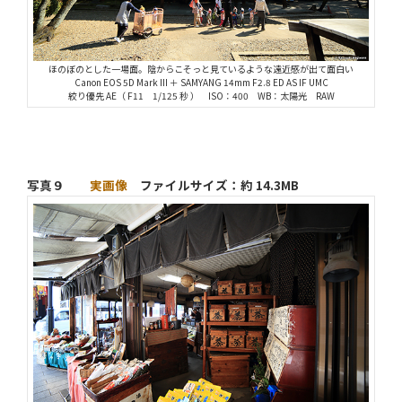
ほのぼのとした一場面。陰からこそっと見ているような遠近感が出て面白い
Canon EOS 5D Mark III ＋ SAMYANG 14mm F2.8 ED AS IF UMC
絞り優先 AE（ F11 1/125 秒 ） ISO：400 WB：太陽光 RAW
写真９
実画像
ファイルサイズ：約 14.3MB