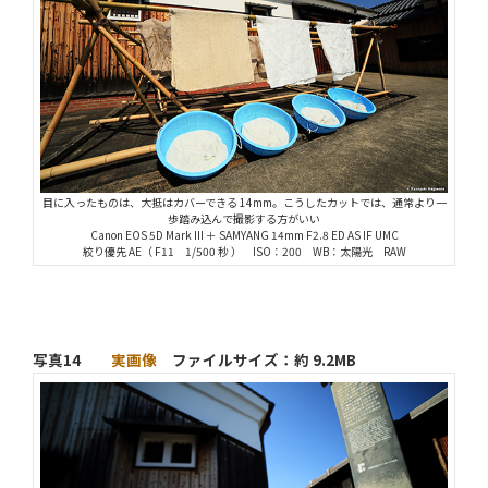
目に入ったものは、大抵はカバーできる 14mm。こうしたカットでは、通常より一
歩踏み込んで撮影する方がいい
Canon EOS 5D Mark III ＋ SAMYANG 14mm F2.8 ED AS IF UMC
絞り優先 AE（ F11 1/500 秒 ） ISO：200 WB：太陽光 RAW
写真14
実画像
ファイルサイズ：約 9.2MB