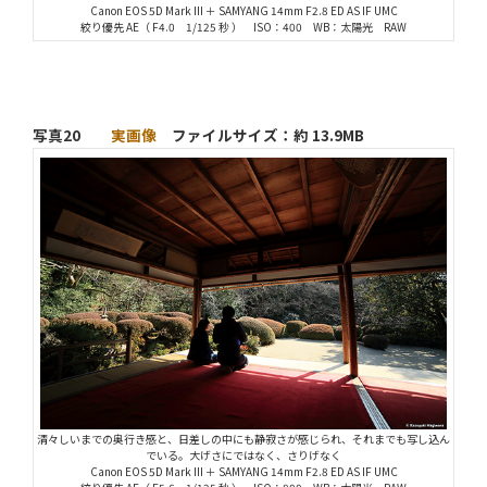
Canon EOS 5D Mark III ＋ SAMYANG 14mm F2.8 ED AS IF UMC
絞り優先 AE（ F4.0 1/125 秒 ） ISO：400 WB：太陽光 RAW
写真20
実画像
ファイルサイズ：約 13.9MB
清々しいまでの奥行き感と、日差しの中にも静寂さが感じられ、それまでも写し込ん
でいる。大げさにではなく、さりげなく
Canon EOS 5D Mark III ＋ SAMYANG 14mm F2.8 ED AS IF UMC