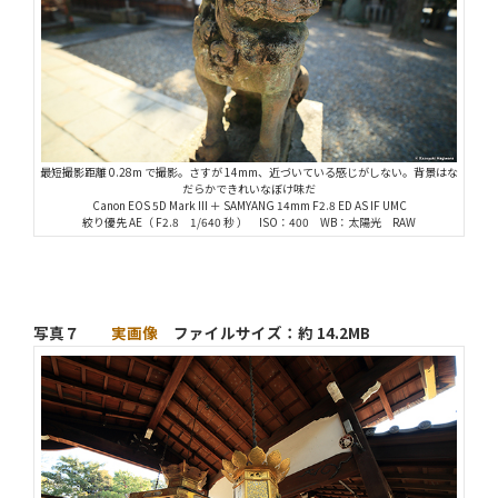
最短撮影距離 0.28m で撮影。さすが 14mm、近づいている感じがしない。背景はな
だらかできれいなぼけ味だ
Canon EOS 5D Mark III ＋ SAMYANG 14mm F2.8 ED AS IF UMC
絞り優先 AE（ F2.8 1/640 秒 ） ISO：400 WB：太陽光 RAW
写真７
実画像
ファイルサイズ：約 14.2MB