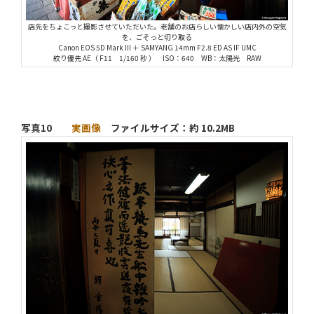
店先をちょこっと撮影させていただいた。老舗のお店らしい懐かしい店内外の空気
を、ごそっと切り取る
Canon EOS 5D Mark III ＋ SAMYANG 14mm F2.8 ED AS IF UMC
絞り優先 AE（ F11 1/160 秒 ） ISO：640 WB：太陽光 RAW
写真10
実画像
ファイルサイズ：約 10.2MB