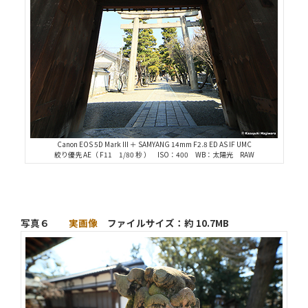
Canon EOS 5D Mark III ＋ SAMYANG 14mm F2.8 ED AS IF UMC
絞り優先 AE（ F11 1/80 秒 ） ISO：400 WB：太陽光 RAW
写真６
実画像
ファイルサイズ：約 10.7MB