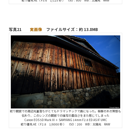
絞り優先 AE（ F5.6 1/125 秒 ） ISO：800 WB：太陽光 RAW
写真21
実画像
ファイルサイズ：約 13.8MB
絞り開放での周辺光量落ちがとてもドラマッチックで画になった。板塀の木の質感も
伝わり、このレンズの開放での描写の面白さをまた感じてしまった
Canon EOS 5D Mark III ＋ SAMYANG 14mm F2.8 ED AS IF UMC
絞り優先 AE（ F2.8 1/8000 秒 ） ISO：200 WB：太陽光 RAW