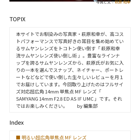
写真と文：
萩原 和幸
TOPIX
本サイトでお馴染みの写真家・萩原和幸が、高コス
トパフォーマンスで写真好きの耳目を集め始めてい
るサムヤンレンズをトコトン使い倒す「 萩原和幸
流サムヤンレンズ使い倒し術 」。豊富なラインナ
ップを誇るサムヤンレンズから、萩原氏がお気に入
りの一本を選んでスナップ、ネイチャー、ポートレ
ートなどなどで使い倒した生々しいレビューを月１
でお届けしています。今回取り上げたのはフルサイ
ズ対応超広角 14mm 単焦点 MF レンズ「
SAMYANG 14mm F2.8 ED AS IF UMC 」です。それ
ではお楽しみください。 by 編集部
Index
■ 明るい超広角単焦点 MF レンズ