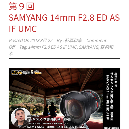
第９回
SAMYANG 14mm F2.8 ED AS
IF UMC
Posted On
2018 3月 22
By :
萩原和幸
Comment:
Off
Tag:
14mm F2.8 ED AS IF UMC
,
SAMYANG
,
萩原和
幸