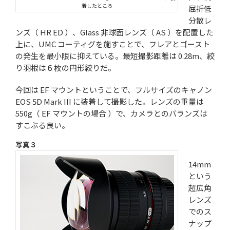
着したところ
屈折低
分散レ
ンズ（ HR ED ）、Glass 非球面レンズ（ AS ）を配置した
上に、UMC コーティグを施すことで、フレアとゴースト
の発生を最小限に抑えている。最短撮影距離は 0.28m、絞
り羽根は６枚の円形絞りだ。
今回は EF マウントということで、フルサイズのキャノン
EOS 5D Mark III に装着して撮影した。レンズの重量は
550g（ EF マウントの場合 ）で、カメラとのバランズは
すこぶる良い。
写真３
14mm
という
超広角
レンズ
でのス
ナップ