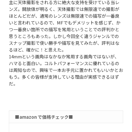
主に天体撮影をされる方に絶大な支持を受けている当レ
ンズ。開放値が明るく、天体撮影では無限遠での撮影が
ほとんどだが、通常のレンズは無限連での描写が一番良
いと言われているので、MFでもデメリットを感じず、か
つ一番良い箇所での描写を常用ということでの評判かと
思うところもあった。しかし今回全く違うジャンルでの
スナップ撮影で使い勝手や描写を見てみたが、評判はな
るほど、確かに！と思えた。
14mmという画角はなかなか常用する画角ではないが、
ハマると面白い。コルトパフォーマンスに優れているの
は周知なので、興味で一本お手元に置かれてもいいかとお
もう。多くの皆様が支持している理由が実感できるはず
だ。
■amazon で価格チェック■