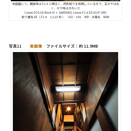
寺田屋にて。開放値は F2.8 と明るく、円形絞りを採用しているので、玉ボケは丸
く、ボケ味はきれいだ
Canon EOS 5D Mark III ＋ SAMYANG 14mm F2.8 ED AS IF UMC
絞り優先 AE（ F2.8 1/125 秒 ） ISO：500 WB：太陽光 RAW
写真11
実画像
ファイルサイズ：約 11.9MB