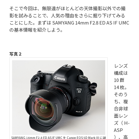
そこで今回は、無限遠がほとんどの天体撮影以外での撮
影を試みることで、人気の理由をさらに掘り下げてみる
ことにした。まずは SAMYANG 14mm F2.8 ED AS IF UMC
の基本情報を紹介しよう。
写真２
レンズ
構成は
10 群
14 枚。
そのう
ち、複
合非球
面レン
ズ（ H-
ASP
）、高
SAMYANG 14mm F2.8 ED AS IF UMC を Canon EOS 5D Mark III に装