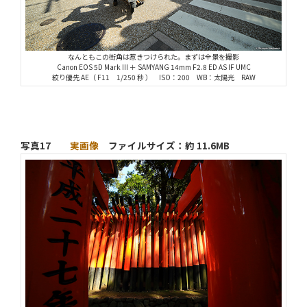
なんともこの街角は惹きつけられた。まずは全景を撮影
Canon EOS 5D Mark III ＋ SAMYANG 14mm F2.8 ED AS IF UMC
絞り優先 AE（ F11 1/250 秒 ） ISO：200 WB：太陽光 RAW
写真17
実画像
ファイルサイズ：約 11.6MB