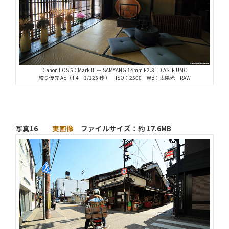
Canon EOS 5D Mark III ＋ SAMYANG 14mm F2.8 ED AS IF UMC
絞り優先 AE（ F4 1/125 秒 ） ISO：2500 WB：太陽光 RAW
写真16
実画像
ファイルサイズ：約 17.6MB