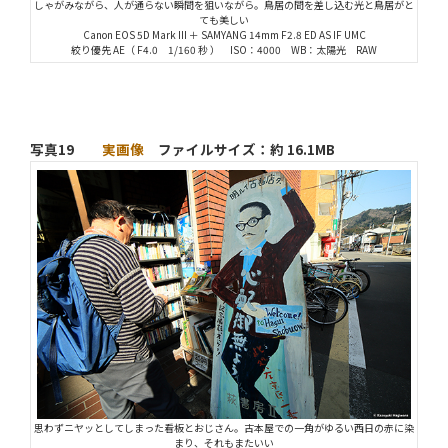
しゃがみながら、人が通らない瞬間を狙いながら。鳥居の間を差し込む光と鳥居がと
ても美しい
Canon EOS 5D Mark III ＋ SAMYANG 14mm F2.8 ED AS IF UMC
絞り優先 AE（ F4.0 1/160 秒 ） ISO：4000 WB：太陽光 RAW
写真19
実画像
ファイルサイズ：約 16.1MB
思わずニヤッとしてしまった看板とおじさん。古本屋での一角がゆるい西日の赤に染
まり、それもまたいい