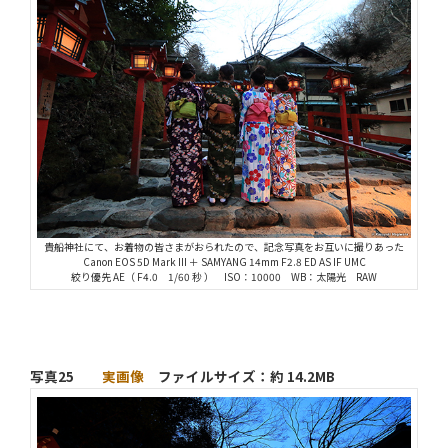
貴船神社にて、お着物の皆さまがおられたので、記念写真をお互いに撮りあった
Canon EOS 5D Mark III ＋ SAMYANG 14mm F2.8 ED AS IF UMC
絞り優先 AE（ F4.0 1/60 秒 ） ISO：10000 WB：太陽光 RAW
写真25
実画像
ファイルサイズ：約 14.2MB