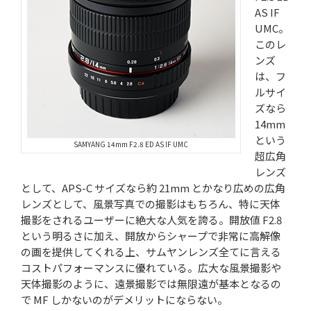
AS IF
UMC。
このレ
ンズ
は、フ
ルサイ
ズなら
14mm
という
SAMYANG 14mm F2.8 ED AS IF UMC
超広角
レンズ
として、APS-C サイズなら約 21mm とかなり広めの広角
レンズとして、風景写真での撮影はもちろん、特に天体
撮影をされるユーザーに絶大な人気を誇る。開放値 F2.8
という明るさに加え、開放からシャープで非常に高解像
の画を提供してくれる上、サムヤンレンズ全てに言える
コストパフォーマンスに優れている。広大な風景撮影や
天体撮影のように、遠景撮影では無限遠が基本となるの
で MF しかないのがデメリットにならない。