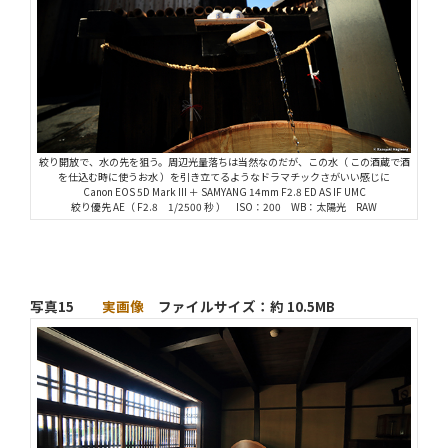
絞り開放で、水の先を狙う。周辺光量落ちは当然なのだが、この水（ この酒蔵で酒
を仕込む時に使うお水 ）を引き立てるようなドラマチックさがいい感じに
Canon EOS 5D Mark III ＋ SAMYANG 14mm F2.8 ED AS IF UMC
絞り優先 AE（ F2.8 1/2500 秒 ） ISO：200 WB：太陽光 RAW
写真15
実画像
ファイルサイズ：約 10.5MB