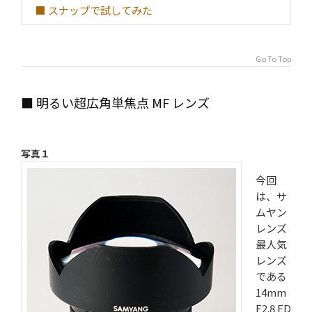
■ スナップで試してみた
Go To Top
■ 明るい超広角単焦点 MF レンズ
写真１
今回
は、サ
ムヤン
レンズ
最人気
レンズ
である
14mm
F2.8 ED