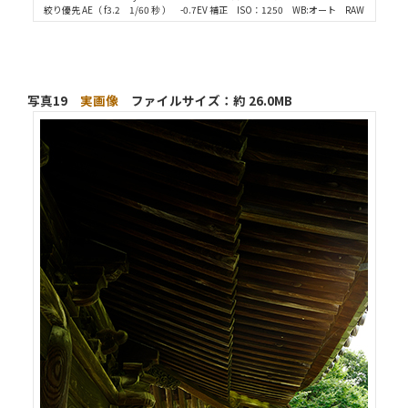
絞り優先 AE（ f3.2 1/60 秒 ） -0.7EV 補正 ISO：1250 WB:オート RAW
写真19
実画像
ファイルサイズ：約 26.0MB