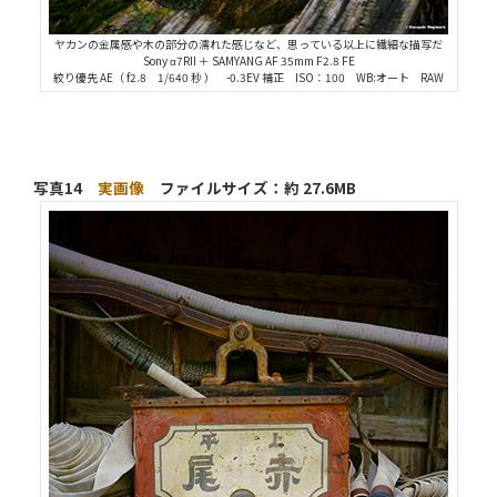
ヤカンの金属感や木の部分の濡れた感じなど、思っている以上に繊細な描写だ
Sony α7RII ＋ SAMYANG AF 35mm F2.8 FE
絞り優先 AE（ f2.8 1/640 秒 ） -0.3EV 補正 ISO：100 WB:オート RAW
写真14
実画像
ファイルサイズ：約 27.6MB