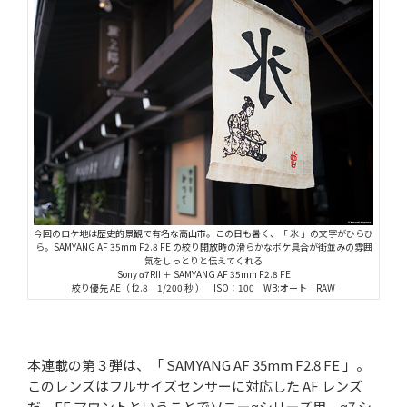
今回のロケ地は歴史的景観で有名な高山市。この日も暑く、「 氷 」の文字がひらひ
ら。SAMYANG AF 35mm F2.8 FE の絞り開放時の滑らかなボケ具合が街並みの雰囲
気をしっとりと伝えてくれる
Sony α7RII ＋ SAMYANG AF 35mm F2.8 FE
絞り優先 AE（ f2.8 1/200 秒 ） ISO：100 WB:オート RAW
本連載の第３弾は、「 SAMYANG AF 35mm F2.8 FE 」。
このレンズはフルサイズセンサーに対応した AF レンズ
だ。FE マウントということでソニーαシリーズ用。α7 シ