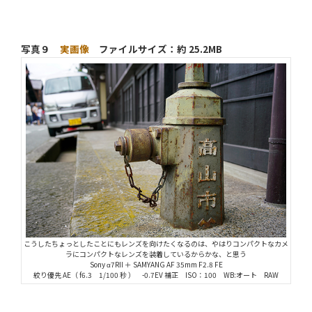
写真９
実画像
ファイルサイズ：約 25.2MB
こうしたちょっとしたことにもレンズを向けたくなるのは、やはりコンパクトなカメ
ラにコンパクトなレンズを装着しているからかな、と思う
Sony α7RII ＋ SAMYANG AF 35mm F2.8 FE
絞り優先 AE（ f6.3 1/100 秒 ） -0.7EV 補正 ISO：100 WB:オート RAW