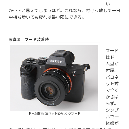
い
か……と思えてしまうほど。これなら、付けっ放しで一日
中持ち歩いても疲れは最小限にできる。
写真３ フード装着時
フード
はドー
ム型が
付属。
バヨネ
ット式
で全く
かさば
らず。
シンプ
ドーム型でバヨネット式のレンズフード
ルで一
体感が