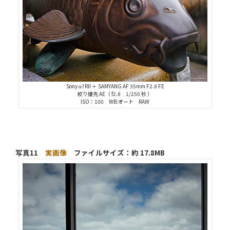
Sony α7RII ＋ SAMYANG AF 35mm F2.8 FE
絞り優先 AE（ f2.8 1/250 秒 ）
ISO：100 WB:オート RAW
写真11
実画像
ファイルサイズ：約 17.8MB