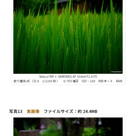
Sony α7RII ＋ SAMYANG AF 35mm F2.8 FE
絞り優先 AE（ f2.8 1/1250 秒 ） -0.7EV 補正 ISO：100 WB:オート RAW
写真13
実画像
ファイルサイズ：約 24.4MB