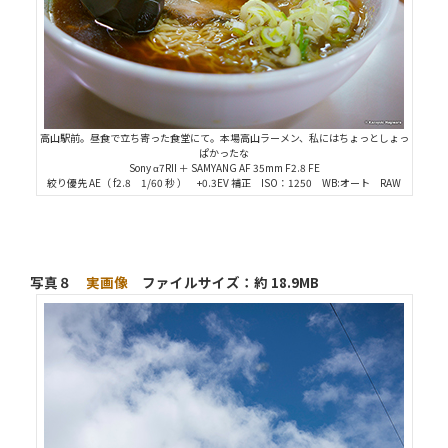
高山駅前。昼食で立ち寄った食堂にて。本場高山ラーメン、私にはちょっとしょっ
ぱかったな
Sony α7RII ＋ SAMYANG AF 35mm F2.8 FE
絞り優先 AE（ f2.8 1/60 秒 ） +0.3EV 補正 ISO：1250 WB:オート RAW
写真８
実画像
ファイルサイズ：約 18.9MB