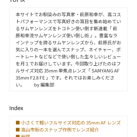
本サイトでお馴染みの写真家・萩原和幸が、高コス
トパフォーマンスで写真好きの耳目を集め始めてい
るサムヤンレンズをトコトン使い倒す新連載「 萩
原和幸流サムヤンレンズ使い倒し術 」。豊富なラ
インナップを誇るサムヤンレンズから、萩原氏がお
気に入りの一本を選んでスナップ、ネイチャー、ポ
ートレートなどなどで使い倒した生々しいレビュー
を月１でお届けしています。今回取り上げたのはフ
ルサイズ対応 35mm 単焦点レンズ「 SAMYANG AF
35mm F2.8 FE 」です。それではお楽しみくださ
い。 by 編集部
Index
■ 小さくて軽いフルサイズ対応の 35mm AF レンズ
■ 高山市街のスナップ作例でレンズ紹介
■ 総評