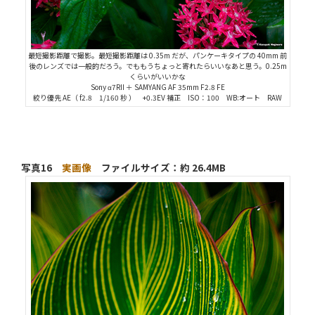
最短撮影距離で撮影。最短撮影距離は 0.35m だが、パンケーキタイプの 40mm 前
後のレンズでは一般的だろう。でももうちょっと寄れたらいいなあと思う。0.25m
くらいがいいかな
Sony α7RII ＋ SAMYANG AF 35mm F2.8 FE
絞り優先 AE（ f2.8 1/160 秒 ） +0.3EV 補正 ISO：100 WB:オート RAW
写真16
実画像
ファイルサイズ：約 26.4MB