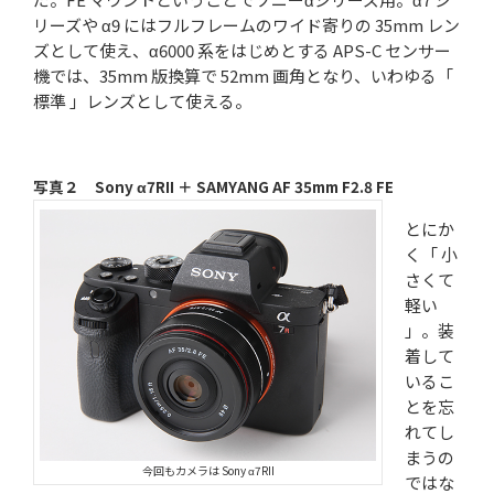
リーズや α9 にはフルフレームのワイド寄りの 35mm レン
ズとして使え、α6000 系をはじめとする APS-C センサー
機では、35mm 版換算で 52mm 画角となり、いわゆる「
標準 」レンズとして使える。
写真２ Sony α7RII ＋ SAMYANG AF 35mm F2.8 FE
とにか
く「 小
さくて
軽い
」。装
着して
いるこ
とを忘
れてし
まうの
今回もカメラは Sony α7RII
ではな