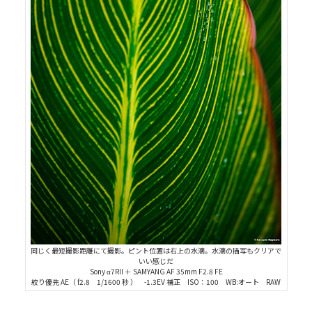
同じく最短撮影距離にて撮影。ピント位置は右上の水滴。水滴の描写もクリアで
いい感じだ
Sony α7RII ＋ SAMYANG AF 35mm F2.8 FE
絞り優先 AE（ f2.8 1/1600 秒 ） -1.3EV 補正 ISO：100 WB:オート RAW