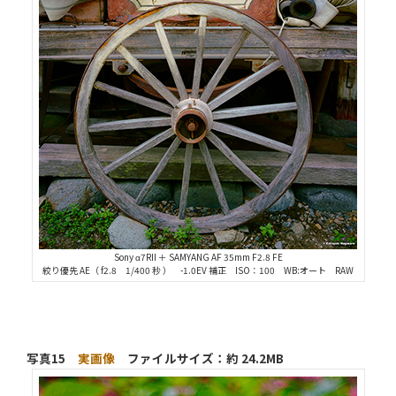
Sony α7RII ＋ SAMYANG AF 35mm F2.8 FE
絞り優先 AE（ f2.8 1/400 秒 ） -1.0EV 補正 ISO：100 WB:オート RAW
写真15
実画像
ファイルサイズ：約 24.2MB