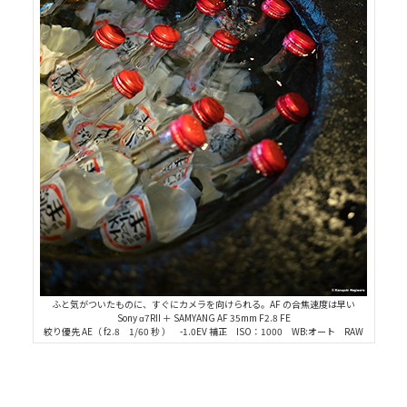
ふと気がついたものに、すぐにカメラを向けられる。AF の合焦速度は早い
Sony α7RII ＋ SAMYANG AF 35mm F2.8 FE
絞り優先 AE（ f2.8 1/60 秒 ） -1.0EV 補正 ISO：1000 WB:オート RAW