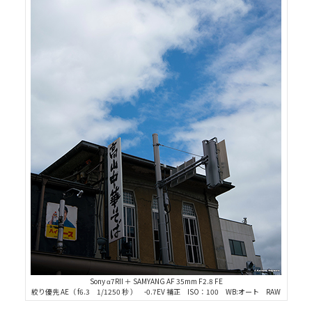
Sony α7RII ＋ SAMYANG AF 35mm F2.8 FE
絞り優先 AE（ f6.3 1/1250 秒 ） -0.7EV 補正 ISO：100 WB:オート RAW