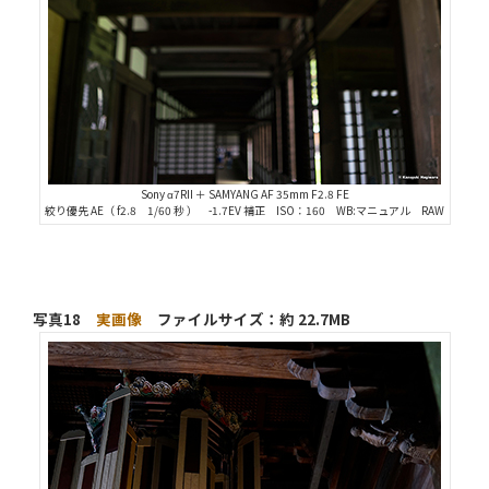
Sony α7RII ＋ SAMYANG AF 35mm F2.8 FE
絞り優先 AE（ f2.8 1/60 秒 ） -1.7EV 補正 ISO：160 WB:マニュアル RAW
写真18
実画像
ファイルサイズ：約 22.7MB