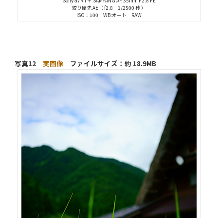
Sony α7RII ＋ SAMYANG AF 35mm F2.8 FE
絞り優先 AE（ f2.8 1/2500 秒 ）
ISO：100 WB:オート RAW
写真12
実画像
ファイルサイズ：約 18.9MB