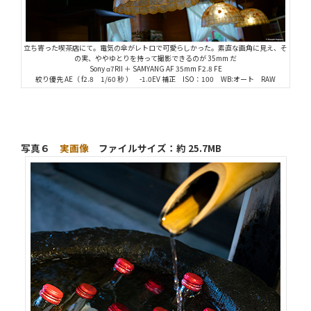
立ち寄った喫茶店にて。電気の傘がレトロで可愛らしかった。素直な画角に見え、そ
の実、ややゆとりを持って撮影できるのが 35mm だ
Sony α7RII ＋ SAMYANG AF 35mm F2.8 FE
絞り優先 AE（ f2.8 1/60 秒 ） -1.0EV 補正 ISO：100 WB:オート RAW
写真６
実画像
ファイルサイズ：約 25.7MB