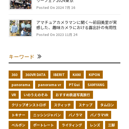
リーフェア2024東京
Posted On 2024 7月 16
アマチュアカメラマンに聞く～前田美里が実
感した、趣味カメラにおける露出計の有用性
Posted On 2023 11月 24
キーワード
360
360VR DATA
IBERIT
KANI
KIPON
panorama
panorama vr
PTGui
SAMYANG
VR
いのうえのぞみ
おすすめ鉄道写真旅行
クリップオンストロボ
スティッチ
スナップ
タムロン
トキナー
ニッシンジャパン
パノラマ
パノラマVR
ベルボン
ポートレート
ライティング
レンズ
三脚