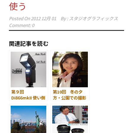
使う
Posted On
2012 12月 01
By :
スタジオグラフィックス
Comment: 0
関連記事を読む
第９回
第10回 冬の夕
Di866mkII 使い倒
方・公園での撮影
し ～ １台で多
灯撮影！