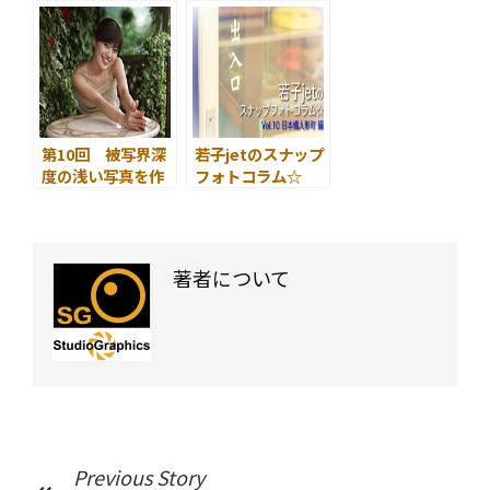
とGIFの特長 その
1.
第10回 被写界深
若子jetのスナップ
度の浅い写真を作
フォトコラム☆
る ～ 背景を段
第10回 日本橋人形
階的にぼかす ～
町 編
著者について
Previous Story