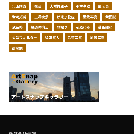
北山輝泰
夜景
大村祐里子
小林孝稔
展示会
岩崎拓哉
工場夜景
新東京物産
星景写真
柴田誠
武石修
煙道伸麻呂
物撮り
萩原和幸
薮田織也
角型フィルター
遠藤真人
鉄道写真
風景写真
高崎勉
運営会社情報