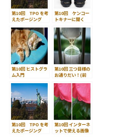
第10回 TPO を考
第10回 ケンコー
えたポージング
トキナーに聞く
その２
フルサイズに
対応した２つの広
角レンズへのコダ
ワリ
第10回 ヒストグラ
第10回 三つ目様の
ム入門
お通りだい！(前
編)
第10回 TPO を考
第10回 インターネ
えたポージング
ットで使える画像
その２
の研究(1) JPEG