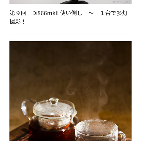
第９回 Di866mkII 使い倒し ～ １台で多灯
撮影！