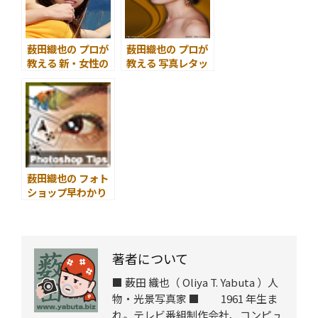
薮田織也の プロが
薮田織也の プロが
教える 新・女性の
教える 写真レタッ
撮りかた講座 目
チ講座 ～ はじ
次 ～ はじめ
めに ～
に ～
薮田織也の フォト
ショップ早わかり
Photoshop Tips
& Manual INDEX
全体目次
著者について
■ 薮田 織也（ Oliya T. Yabuta ）人
物・光景写真家 ■ 1961 年生ま
れ。テレビ番組制作会社、コンピュ