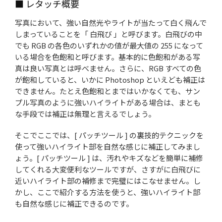
■ レタッチ概要
写真において、強い自然光やライトが当たって白く飛んで
しまっていることを「 白飛び 」と呼びます。白飛びの中
でも RGB の各色のいずれかの値が最大値の 255 になって
いる場合を色飽和と呼びます。基本的に色飽和がある写
真は良い写真とは呼べません。さらに、RGB すべての色
が飽和していると、いかに Photoshop といえども補正は
できません。たとえ色飽和とまではいかなくても、サン
プル写真のように強いハイライトがある場合は、まとも
な手段では補正は無理と言えるでしょう。
そこでここでは、[ パッチツール ] の裏技的テクニックを
使って強いハイライト部を自然な感じに補正してみまし
ょう。[ パッチツール ] は、汚れやキズなどを簡単に補修
してくれる大変便利なツールですが、さすがに白飛びに
近いハイライト部の補修まで完璧にはこなせません。し
かし、ここで紹介する方法を使うと、強いハイライト部
も自然な感じに補正できるのです。