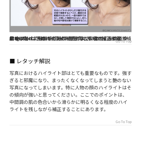
Step ５ 以下のハイライト部を同じ手順で補正する
Attention
元のハイライトが少しだけ復元する状態で補修するとベスト。額部分は範囲が大きいので、一度の操作ではなく、分割して補修するとよい。また、髪の毛や眉毛は避けて補修すること
Go To Top
■ レタッチ解説
写真におけるハイライト部はとても重要なものです。強す
ぎると邪魔になり、まったくなくなってしまうと艶のない
写真になってしまいます。特に人物の顔のハイライトはそ
の傾向が強いと思ってください。ここでのポイントは、
中間調の肌の色合いから滑らかに明るくなる程度のハイ
ライトを残しながら補正することにあります。
Go To Top