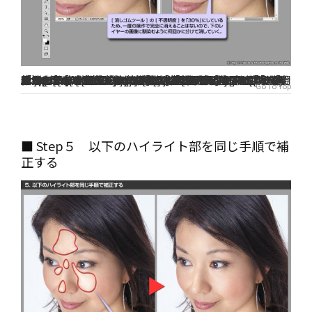
Step 1 [ 消しゴムツール ] の [ 不透明度 ] を下げて、補修した部分を部分的に消す
８．
[ ツールボックス ] で [ 消しゴムツール ]（ ａ ）を選択し、[ オプションバー ] で [ ブラシサイズ ]（ ｂ ）を「100」、[ 不透明度 ]（ ｃ ）を「３０％」に設定する
９．
[ パッチツール ] で補修した部分（ ｄ ）を何回かに分けて [ 消しゴムツール ] で消していく
Attention
[ 消しゴムツール ] の [ 不透明度 ] を「30%」にしているため、一度の操作で完全に消えることはないので、下のレイヤーの画像に馴染むように何回かに分けて消していく
Note
[ パッチツール ] で補修した箇所を、[ 不透明度 ] を指定した [ 消しゴムツール ] で部分的に消していくことで、[ パッチツール ] の不自然な補修結果を弱め、「 背景 」レイヤーの画像が復元されていく。レイヤーの [ 不透明度 ] を下げることでも似たような結果になるが、[ 消しゴムツール ] であれば不自然ではない箇所を残しながら「 背景 」レイヤーとブレンドできる
Go To Top
■ Step５ 以下のハイライト部を同じ手順で補
正する