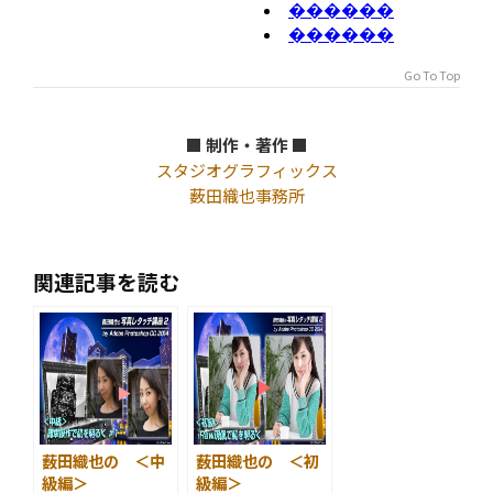
Go To Top
■ 制作・著作 ■
スタジオグラフィックス
薮田織也事務所
関連記事を読む
薮田織也の ＜中
薮田織也の ＜初
級編＞
級編＞