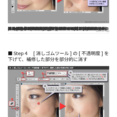
Step 3 [ 選択範囲 ] を [ パッチツール ] で補修する
５．
[ パッチツール ] を使う前に、手順１で複製したレイヤーが選択されていることを確認する
[ ツールボックス ] の ｂ にあるアイコンを長押しして、[ パッチツール ]（ ｃ ） を選択
[ パッチツール ] のポインタを[ 選択範囲 ] の中に置き、マウスのボタンを押したまま、ｄ の位置までドラッグしてマウスボタンを離す
Attention
[ 選択範囲 ] が [ パッチツール ] で指定したソース位置の画像で補修されるが、このサンプルのように、ハイライト部分は上手く補修できないことが多い
Note
[ パッチツール ] と [ スポット修復ブラシツール ] は、補修したい箇所にハイライトまたはシャドウに近いピクセル群があると、補修対象のピクセルにハイライトまたはシャドウの色が流れ込んでしまうような補修結果になることがある。補修対象のピクセルがハイライト、またはシャドウの場合は予測できない結果になることもある
７．
６．
Go To Top
■ Step４ [ 消しゴムツール ] の [ 不透明度 ] を
下げて、補修した部分を部分的に消す