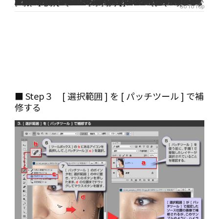
Step 2．抑えたいハイライトがある部分を塗りつぶして、選択範囲に変える
３．
[ クイックマスクモード ] で、抑えたいハイライトがある部分（ ａ ）をブラシで塗りつぶしたら、[ 画像描画モード ] （ ｂ ）をクリックして[ クイックマスクモード ] を抜ける
[ 選択範囲 ] メニューから [ 選択範囲を反転 ] を選択する
Attention
[ 画像描画モード ] に戻ると、[ クイックマスクモード ] で塗りつぶした部分がマスクされ、それ以外が選択された状態になる（ ｄ ）。よって、手順４で [ 選択範囲の反転 ] を実行する
Note
本来 [ パッチツール ] は [ なげなわツール ] と同じ [ 選択範囲 ] ツールを持っている。そのメリットとデメリットも [ なげなわツール ] と同じで、簡単な操作で範囲選択ができるが、選択ミスをすると初めからやり直さなければならない。また、[ 選択範囲 ] の境界が比較的に明確なため、補修後のエッジが立ちすぎるきらいがある。ここでは人物の肌を補修するためにエッジは滑らかにしたいので、[ クイックマスクモード ] でぼかしのあるブラシを使って範囲を選択している
４．
Go To Top
■ Step３ [ 選択範囲 ] を [ パッチツール ] で補
修する