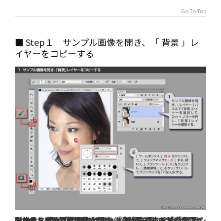
Go To Top
■ Step１ サンプル画像を開き、「 背景 」レ
イヤーをコピーする
Step 1．サンプル画像を開き、「 背景 」レイヤーをコピーする
１．
サンプル画像を開き、 [ レイヤー ] パネルで「 背景 」レイヤーを選択して、Ctrl + J キーを押し、「 背景 」レイヤーを複製する
[ ツールボックス ] の a をクリックして、[ クイックマスクモード ] する。続いて、[ ブラシツール ]（ ｂ ）をクリックし、 [ 画像領域 ] で、右クリック（ ｃ ）してブラシサイズを「 70px 」にする
Note
最初に背景レイヤーをコピーしておくのは、この後のステップで操作する [ パッチツール ] の補修結果とブレンドするため
２．