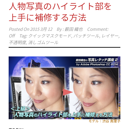
人物写真のハイライト部を
上手に補修する方法
Posted On
2015 3月 12
By :
薮田 織也
Comment:
Off
Tag:
クイックマスクモード
,
パッチツール
,
レイヤー
,
不透明度
,
消しゴムツール
モデル：渋谷 真理子