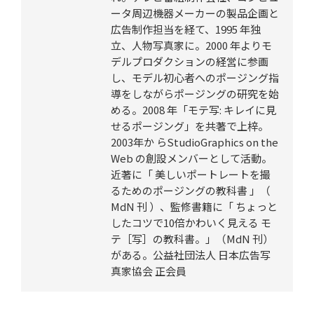
ータ周辺機器メーカーの製品企画と
広告制作担当を経て、1995 年独
立、人物写真家に。2000 年よりモ
デルプロダクションの経営に参画
し、モデル初心者へのポージング指
導をしながらポージングの研究を始
める。2008 年「モテ写: キレイに見
せるポージング」を共著で上梓。
2003年か らStudioGraphics on the
Web の創設メンバーとして活動。
近著に「 美しいポートレートを撮
るためのポージングの教科書 」（
MdN 刊 ）、監修書籍に「 ちょっと
したコツで10倍かわいく見える モ
テ［写］の教科書。」（MdN 刊）
がある。公益社団法人 日本広告写
真家協会 正会員