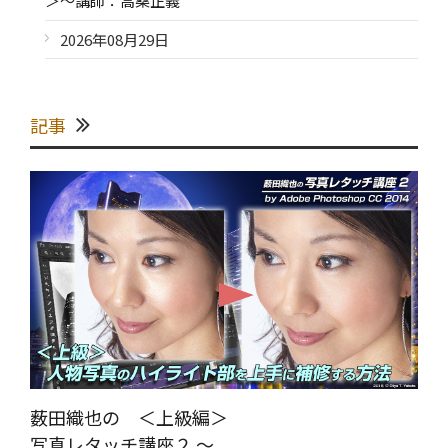
＞～講師：高桑正義
2026年08月29日
記事
薮田織也の ＜上級編＞
写真レタッチ講座２ ～