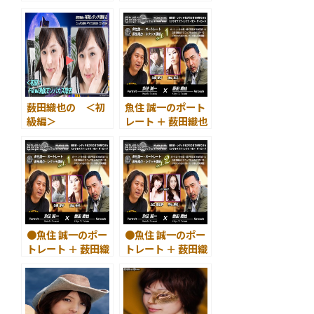
写真レタッチ講座
写真レタッチ講座
２ ～
２ ～
簡単操作で肌だけ
Raw 現像で肌を明
明るく #１
るく
薮田織也の ＜初
魚住 誠一のポート
級編＞
レート ＋ 薮田織也
写真レタッチ講座
の レタッチ講座 ～
２ ～
vol.１
Raw 現像でソバカ
ス除去
●魚住 誠一のポー
●魚住 誠一のポー
トレート ＋ 薮田織
トレート ＋ 薮田織
也の レタッチ講座
也の レタッチ講座
～ vol.１
～ vol.２