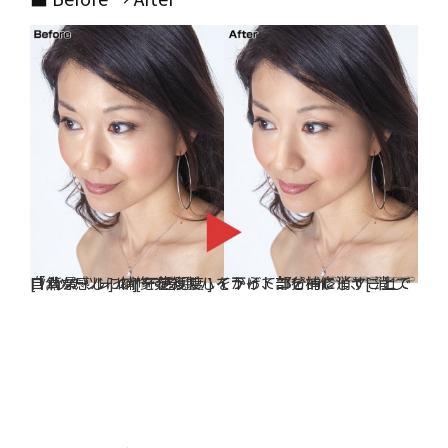
「 背景 」レイヤーを複製してから、コピーレイヤー上で [ パッチツール ] を使ってハイライト部を補修し、[ 消しゴムツール ] の [ 不透明度 ] を下げて部分的に消すことで自然な感じに補修する。