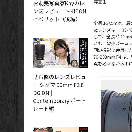
写真１
お耽美写真家Kayのレ
ンズレビュー～KIPON
イベリット（後編）
全長 167.5mm
たレンズはニコンマウント
して、全長が 11m
とも、望遠ズーム
回の撮影で使用した
70-200mm F
点を考えながら手
武石修のレンズレビュ
ー シグマ 90mm F2.8
DG DN |
Contemporary ポート
レート編