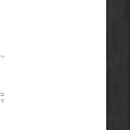
Top
ニコ
して