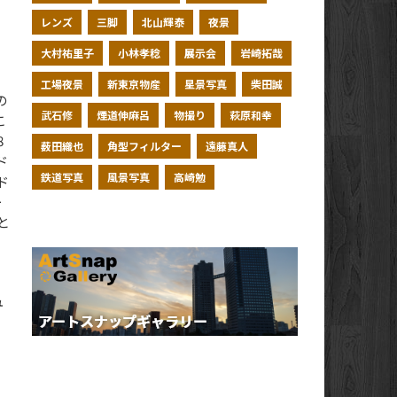
レンズ
三脚
北山輝泰
夜景
大村祐里子
小林孝稔
展示会
岩崎拓哉
工場夜景
新東京物産
星景写真
柴田誠
の
武石修
煙道伸麻呂
物撮り
萩原和幸
こ
8
薮田織也
角型フィルター
遠藤真人
ド
鉄道写真
風景写真
高崎勉
ド
ー
と
ュ