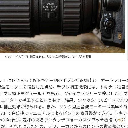
トキナー初の手ブレ補正機能と、リング型超音波モーター AF を搭載
り 」は何と言ってもトキナー初の手ブレ補正機能と、オートフォー
音波モーターを搭載した点
だ。手ブレ補正機能には、トキナー独自
（ 手ブレ補正モジュール ）を搭載。ジャイロセンサーで検出した手ブ
ュエーターで補正するというもの。結果、シャッタースピードで約
レ補正効果が得られる。また、リング型超音波モーターは素早く静
AF で合焦後にマニュアルによるピントの微調整ができる。トキナ
その操作性に定評のあるワンタッチフォーカスクラッチ機構（
＊2
）
るが、それとはまた別の、デフォーカスからのピントの微調整とい