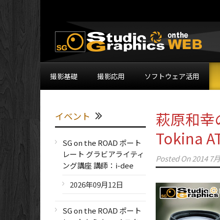
撮影基礎
撮影応用
ソフトウェア活用
萩原和幸
イベント
Tokina 
SG on the ROAD ポート
レート グラビアライティ
Posted On
2014 7月
ング講座 講師：i-dee
2026年09月12日
SG on the ROAD ポート