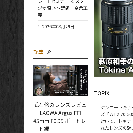
レートセミナー ＜ スタ
ジオ編 ＞～講師：高桑正
義
2026年08月29日
記事
TOPIX
武石修のレンズレビュ
ケンコートキナ
ー LAOWA Argus FFII
ズ「 AT-X 70
45mm F0.95 ポートレ
対応で、トキナ
ート編
れたレンズの魅