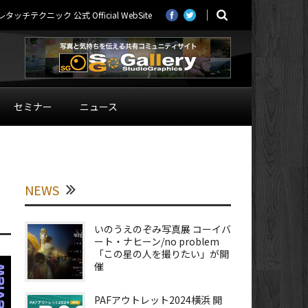
ニック 公式 Official WebSite
セミナー
ニュース
NEWS
いのうえのぞみ写真展 コーイバ
ート・ナヒーン/no problem
「この星の人を撮りたい」が開
催
PAFアウトレット2024横浜 開