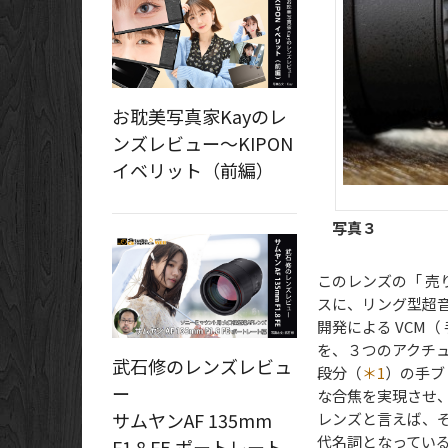
お耽美写真家Kayのレ
ンズレビュー～KIPON
イベリット（前編）
写真３
このレンズの「 売
スに、リング型超
開発による VCM
を、３つのアクチ
武石修のレンズレビュ
段分（
＊1
）の手ブ
ー
な合焦を実現させ、
サムヤンAF 135mm
レンズと言えば、
代名詞となってい
F1.8 FE ポートレート