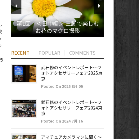
第1回 ＜日中編＞ 三脚で楽しむ
し
お花のマクロ撮影
較
っ
今
RECENT
POPULAR
COMMENTS
う
武石修のイベントレポート～フ
ォトアクセサリーフェア2025東
京
Posted On 2025 8月 06
武石修のイベントレポート～フ
ォトアクセサリーフェア2024東
京
Posted On 2024 7月 16
アマチュアカメラマンに聞く～