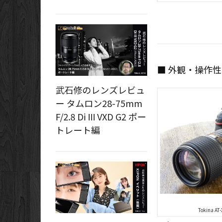
■ 外観・操作性
武石修のレンズレビュ
ー タムロン28-75mm
F/2.8 Di III VXD G2 ポー
トレート編
Tokina AT