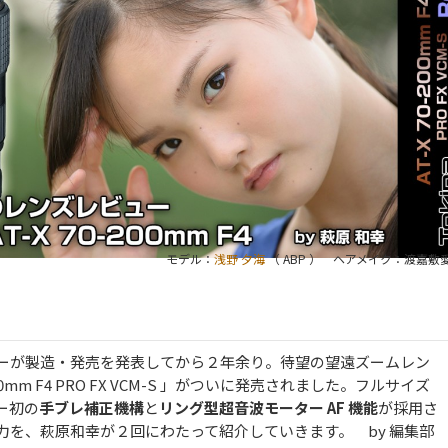
モデル：
浅野 夕海
（ ABP ） ヘアメイク：渡嘉敷
ーが製造・発売を発表してから２年余り。待望の望遠ズームレン
-200mm F4 PRO FX VCM-S 」がついに発売されました。フルサイズ
ー初の
手ブレ補正機構
と
リング型超音波モーター AF 機能
が採用さ
力を、萩原和幸が２回にわたって紹介していきます。 by 編集部