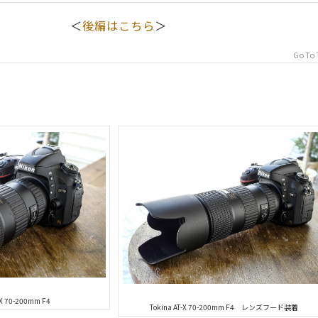
＜
後編はこちら
＞
Go To 
-X 70-200mm F4
Tokina AT-X 70-200mm F4 レンズフード装着