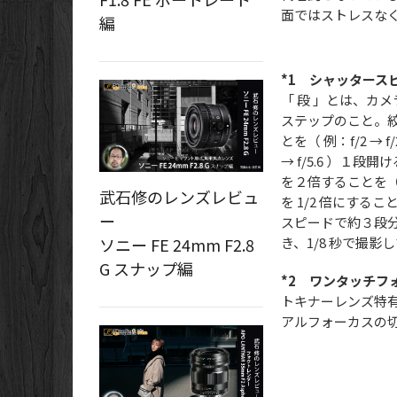
面ではストレスな
編
*1 シャッタースピ
「 段 」とは、カ
ステップのこと。絞
とを（ 例：f/2 →
→ f/5.6 ）
を２倍することを（ 
武石修のレンズレビュ
を 1/2 倍にするこ
ー
スピードで約３段分
き、1/8 秒で撮
ソニー FE 24mm F2.8
G スナップ編
*2 ワンタッチフ
トキナーレンズ特
アルフォーカスの