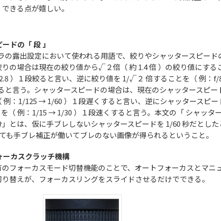
くできる点が嬉しい。
ードの「 段 」
メラの露出設定において使われる用語で、絞りやシャッタースピード
りの場合は現在の絞り値から√２倍（ 約 1.4 倍 ）の絞り値にする
 f/2.8 ）１段絞ると言い、逆に絞り値を 1/√２ 倍することを（ 例：f/
１段開けると言う。シャッタースピードの場合は、現在のシャッタースピー
例：1/125 → 1/60 ）１段遅くすると言い、逆にシャッタースピー
とを（ 例：1/15 → 1/30 ）１段速くすると言う。本文の「 シャッタ
」とは、仮に手ブレしないシャッタースピードを 1/60 秒だとした
影しても手ブレ補正が働いてブレのない画像が得られるということ。
ォーカスクラッチ機構
有のフォーカスモード切替機能のことで、オートフォーカスとマニ
切り替えが、フォーカスリングをスライドさせるだけでできる。