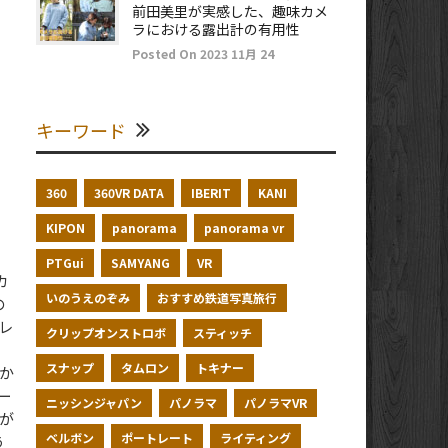
前田美里が実感した、趣味カメ
ラにおける露出計の有用性
Posted On 2023 11月 24
キーワード
360
360VR DATA
IBERIT
KANI
KIPON
panorama
panorama vr
PTGui
SAMYANG
VR
カ
いのうえのぞみ
おすすめ鉄道写真旅行
の
レ
クリップオンストロボ
スティッチ
３
スナップ
タムロン
トキナー
か
ー
ニッシンジャパン
パノラマ
パノラマVR
が
ベルボン
ポートレート
ライティング
う