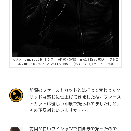
カメラ：Canon EOS R レンズ：TAMRON SP 85mm F/1.8 Di VC USD ストロ
ボ：Nissin MG80 Pro × ２灯 + Air10s f/6.3 ss：1/125 ISO：200
前編のファーストカットとは打って変わってソ
リッドな感じに仕上げてきましたね。ファース
トカットは優しい印象で撮られてましたけど、
その正反対といいますか……。
前回が白いワイシャツで白背景で撮ったので、