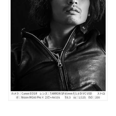
カメラ：Canon EOS R レンズ：TAMRON SP 85mm F/1.8 Di VC USD ストロ
ボ：Nissin MG80 Pro × ２灯 + Air10s f/6.3 ss：1/125 ISO：200