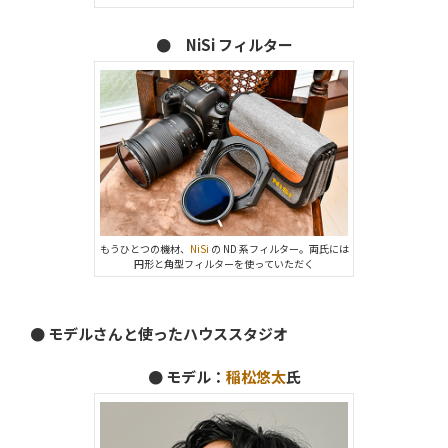
● NiSi フィルター
もうひとつの機材、
NiSi
の ND 系フィルター。両氏には
円形と角型フィルターを使っていただく
● モデルさんと使ったハウススタジオ
● モデル：
稲松悠太
氏