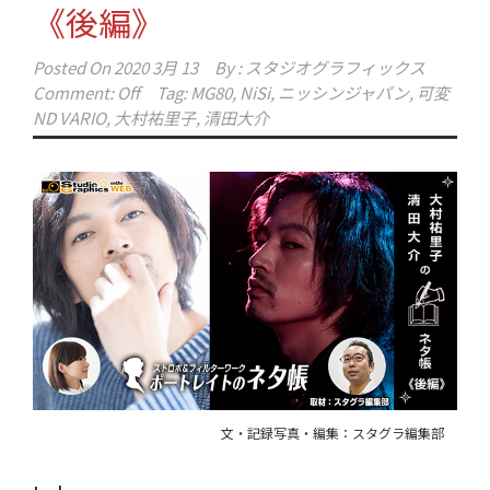
《後編》
Posted On
2020 3月 13
By :
スタジオグラフィックス
Comment: Off
Tag:
MG80
,
NiSi
,
ニッシンジャパン
,
可変
ND VARIO
,
大村祐里子
,
清田大介
文・記録写真・編集：スタグラ編集部