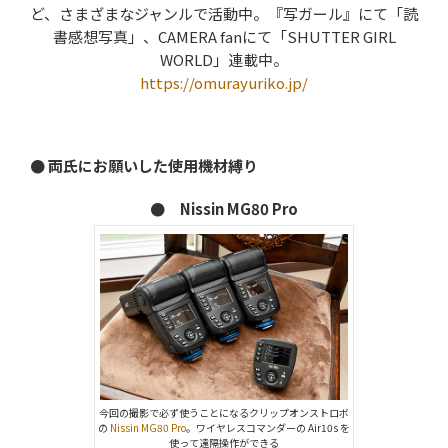
ど、さまざまなジャンルで活動中。『写ガール』にて「読
書感想写真」、CAMERA fanにて「SHUTTER GIRL
WORLD」連載中。
https://omurayuriko.jp/
● 両氏にお願いした使用機材縛り
● Nissin MG80 Pro
今回の撮影で必ず使うことになるクリップオンストロボ
の
Nissin MG80 Pro
。ワイヤレスコマンダーの Air10s を
使って遠隔操作ができる