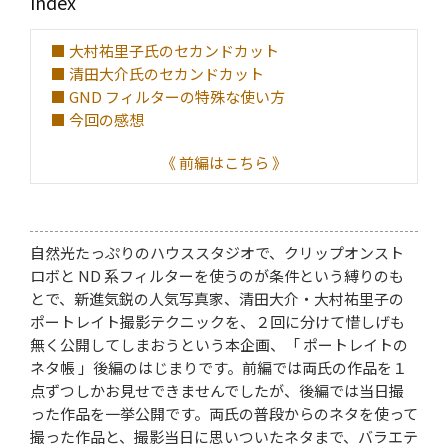
Index
■ 大村祐里子氏のセカンドカット
■ 清田大介氏のセカンドカット
■ GND フィルターの特殊な使い方
■ 今回の感想
《 前編はこちら 》
自然光たっぷりのハウススタジオで、クリップオンスト
ロボと ND 系フィルターを使うのが条件という縛りのも
とで、新進気鋭の人気写真家、清田大介・大村祐里子の
ポートレイト撮影テクニックを、２回に分けて惜しげも
無く公開してしまおうという本企画、「 ポートレイトの
ネタ帳 」後編のはじまりです。前編では両氏の作品を１
点ずつしかお見せできませんでしたが、後編では当日撮
った作品を一挙公開です。両氏の普段からのネタを使って
撮った作品と、撮影当日に思いついたネタまで、バラエテ