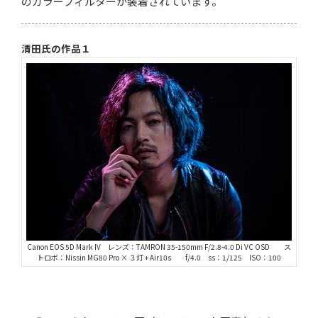
のカラーフィルターが装着されています。
清田氏の作品１
Canon EOS 5D Mark IV レンズ：TAMRON 35-150mm F/2.8-4.0 Di VC OSD ス
トロボ：Nissin MG80 Pro × ３灯 + Air10s f/4.0 ss：1/125 ISO：100