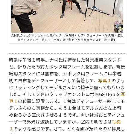
大村氏のセカンドショットは黒バック（ 写真奥 ）とディフューザー（ 写真右 ）越し
からのストロボ、そしてモデルの後ろ斜め上から直炊きのストロボで撮影
時刻は午後１時半。大村氏は持参した背景紙用スタンド
と、折りたたみ式カポック用フレームを設置します。背景
紙用スタンドには黒布を、カポック用フレームには半透
明の白布をディフューザーとして装着して、
写真１
のよう
にセッティングしてモデルさんには椅子に座ってもらいま
した。そして２台のクリップオンストロボ MG80 Pro を
写
真１
の位置に設置します。１台はディフューザー越しにモ
デルさんの右真横から。もう１台はモデルさんの左上斜
め後ろから直炊きさせるようです。黒い背景布とディフュ
ーザーで外光は遮断していますが、室内の明るさは
写真
１
のような感じです。さて、どんな画が撮れたのか拝見し