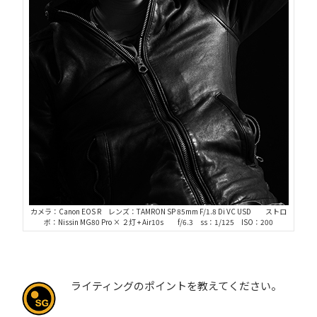
カメラ：Canon EOS R レンズ：TAMRON SP 85mm F/1.8 Di VC USD ストロ
ボ：Nissin MG80 Pro × ２灯 + Air10s f/6.3 ss：1/125 ISO：200
ライティングのポイントを教えてください。