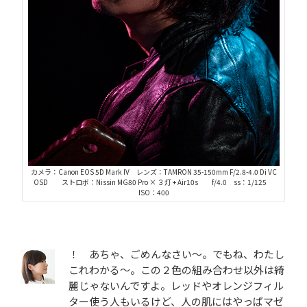
カメラ：Canon EOS 5D Mark IV レンズ：TAMRON 35-150mm F/2.8-4.0 Di VC
OSD ストロボ：Nissin MG80 Pro × ３灯 + Air10s f/4.0 ss：1/125
ISO：400
！ あちゃ、ごめんなさい～。でもね、わたし
これわかる～。この２色の組み合わせ以外は綺
麗じゃないんですよ。レッドやオレンジフィル
ター使う人もいるけど、人の肌にはやっぱマゼ