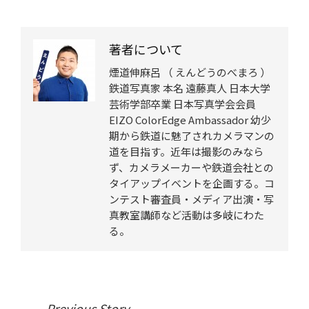
水族館大撮影会～
第35回 夕景撮影入
協賛メーカーイベ
門
ント、撮影会
著者について
煙道伸麻呂 （ えんどうのべまろ ）
鉄道写真家 本名 遠藤真人 日本大学
芸術学部卒業 日本写真学会会員
EIZO ColorEdge Ambassador 幼少
期から鉄道に魅了されカメラマンの
道を目指す。近年は撮影のみなら
ず、カメラメーカーや鉄道会社との
タイアップイベントを企画する。コ
ンテスト審査員・メディア出演・写
真教室講師など活動は多岐にわた
る。
Previous Story