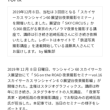
2019年12月８日、当社は３回目となる「 スカイサ
ーカス サンシャイン60 展望台夜景撮影セミナー 」
を開催いたしました。展望台「 SKY CIRCUS 」か
ら360 度広がる東京の大パノラマ夜景を撮影する講
座で、講師は引き続き岩崎拓哉さんに引き続き依頼
いたしました。レポートは本サイトで 「 鉄道写真
撮影講座 」を連載開始している遠藤真人さんにて
お届けします。 by 編集部
2019 年 12 月 ８日 日曜日、サンシャイン 60 スカイサーカ
ス展望台にて「 SG on the ROAD 夜景撮影セミナーvol.16
スカイサーカス サンシャイン６０展望台夜景撮影編 」が
開催された。主催はスタジオグラフィックス。講師は昨
年に引き続き、スタグラ本サイトの人気講座、「 夜景写
真家・岩崎拓哉の夜景撮影講座 」でお馴染みの岩崎拓哉
氏が担当した。本記事では、当日のセミナーの様子をレ
ポートする。