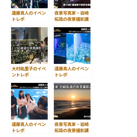
遠藤真人のイベン
夜景写真家・岩崎
トレポ
拓哉の夜景撮影講
スカイサーカス サ
座
ンシャイン60展望
第14回：展望室で
台夜景撮影セミナ
夜景を綺麗に撮る
ー
コツ
大村祐里子のイベ
遠藤真人のイベン
ントレポ
トレポ
スカイサーカス サ
2019サンシャイン
ンシャイン60展望
水族館貸し切り大
台
撮影会
夜景撮影セミナー
遠藤真人のイベン
夜景写真家・岩崎
トレポ
拓哉の夜景撮影講
2019サンシャイン
座