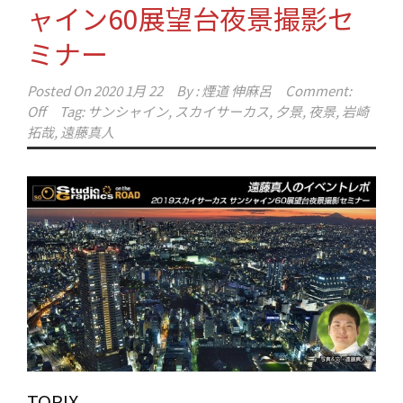
ャイン60展望台夜景撮影セ
ミナー
Posted On
2020 1月 22
By :
煙道 伸麻呂
Comment:
Off
Tag:
サンシャイン
,
スカイサーカス
,
夕景
,
夜景
,
岩崎
拓哉
,
遠藤真人
TOPIX