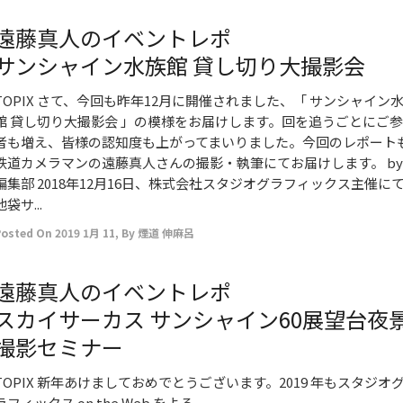
遠藤真人のイベントレポ
サンシャイン水族館 貸し切り大撮影会
TOPIX さて、今回も昨年12月に開催されました、「 サンシャイン
館 貸し切り大撮影会 」の模様をお届けします。回を追うごとにご
者も増え、皆様の認知度も上がってまいりました。今回のレポート
鉄道カメラマンの遠藤真人さんの撮影・執筆にてお届けします。 by
編集部 2018年12月16日、株式会社スタジオグラフィックス主催に
池袋サ...
Posted On
2019 1月 11
,
By
煙道 伸麻呂
遠藤真人のイベントレポ
スカイサーカス サンシャイン60展望台夜
撮影セミナー
TOPIX 新年あけましておめでとうございます。2019 年もスタジオ
ラフィックス on the Web をよろ...