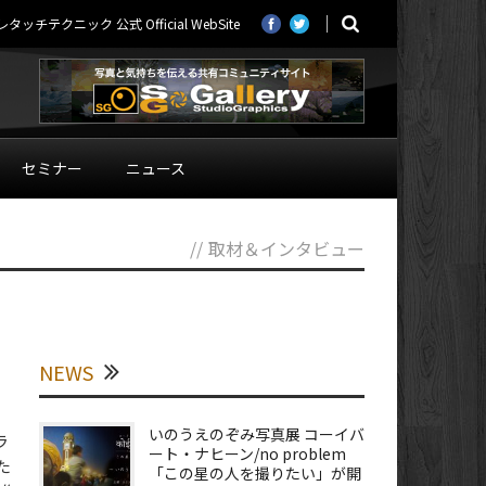
ニック 公式 Official WebSite
セミナー
ニュース
//
取材＆インタビュー
NEWS
いのうえのぞみ写真展 コーイバ
ラ
ート・ナヒーン/no problem
た
「この星の人を撮りたい」が開