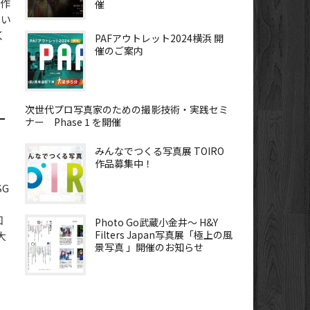
た作
催
らい
く
PAFアウトレット2024横浜 開
催のご案内
次世代プロ写真家のための撮影技術・実践セミ
ー
ナー Phase 1 を開催
みんなでつくる写真展 TOIRO
作品募集中！
SG
知
Photo Go武蔵小金井～ H&Y
Filters Japan写真展「極上の風
大
景写真 」開催のお知らせ