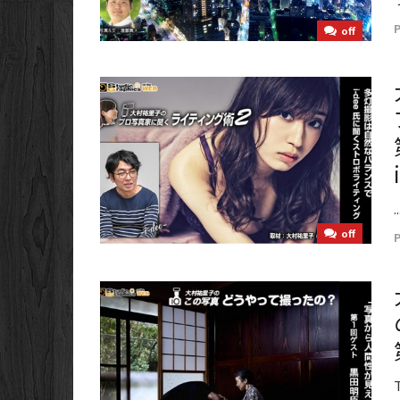
off
..
off