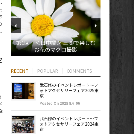
ト
と
写
の
.
第1回 ＜日中編＞ 三脚で楽しむ
お花のマクロ撮影
セ
RECENT
POPULAR
COMMENTS
武石修のイベントレポート～フ
て
ォトアクセサリーフェア2025東
京
講
メ
Posted On 2025 8月 06
な
武石修のイベントレポート～フ
ォトアクセサリーフェア2024東
京