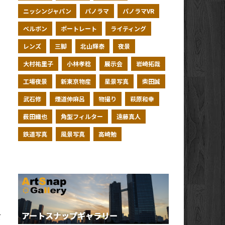
ニッシンジャパン
パノラマ
パノラマVR
ベルボン
ポートレート
ライティング
レンズ
三脚
北山輝泰
夜景
大村祐里子
小林孝稔
展示会
岩崎拓哉
工場夜景
新東京物産
星景写真
柴田誠
武石修
煙道伸麻呂
物撮り
萩原和幸
薮田織也
角型フィルター
遠藤真人
鉄道写真
風景写真
高崎勉
て