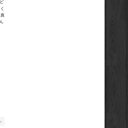
ど
聞く
写真
ん
 »