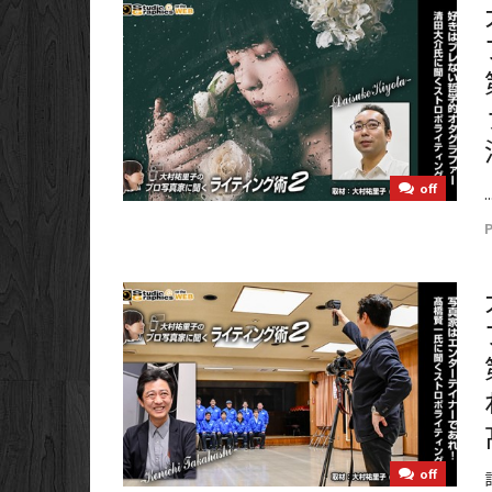
off
..
off