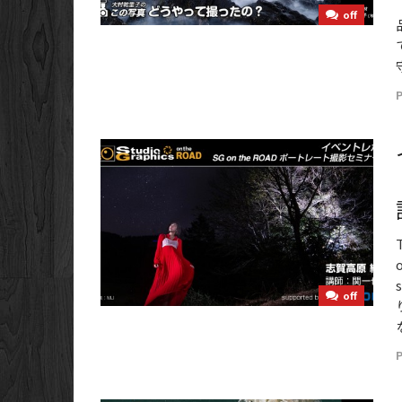
off
off