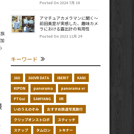
Posted On 2024 7月 16
アマチュアカメラマンに聞く～
前田美里が実感した、趣味カメ
ラにおける露出計の有用性
水族
Posted On 2023 11月 24
参加
も
キーワード
て
360
360VR DATA
IBERIT
KANI
KIPON
panorama
panorama vr
PTGui
SAMYANG
VR
景
いのうえのぞみ
おすすめ鉄道写真旅行
クリップオンストロボ
スティッチ
グ
スナップ
タムロン
トキナー