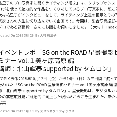
祐里子のプロ写真家に聞くライティング術２」は、クリップオンス
ロボを使って魅力的な作品をつくりだしているプロ写真家に、私こ
大村祐里子がインタビューをして、ライティング上達の極意とその
真家さんの人生に切り込んでいく企画です。今回は、集合写真撮影
プロである髙橋賢一さんにお話をお伺いしました。（ 大村 ） Index..
Posted On
2019 3月 29
,
By
大村 祐里子
イベントレポ「SG on the ROAD 星景撮影
ミナー vol.１美ヶ原高原 編
講師：北山輝泰 supported by タムロン」
TOPIX 去る2018年10月12日（金）から14日（日）の三日間に渡っ
行われた「SG on the ROAD 星景撮影セミナー vol.1美ヶ原高原 編 
師：北山輝泰 supported by タムロン」。星景撮影は、デジタルカ
ラの高感度性能が飛躍的に向上した現代だからこそ生まれた、新た
写真...
Posted On
2019 1月 18
,
By
スタジオグラフィックス