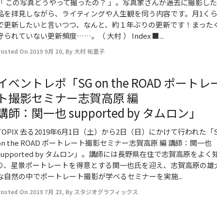
「 この写真どうやって撮ったの？ 」。写真家さんが過去に撮影し
品を拝見しながら、ライティングや人生観を伺う内容です。月1く
で更新したいと言いつつ、なんと、約１年ぶりの更新です！まった
守られていない更新頻度……。（ 大村 ） Index ■...
Posted On
2019 9月 10
,
By
大村 祐里子
イベントレポ「SG on the ROAD ポートレ
ト撮影セミナー志賀高原 編
講師：関一也 supported by タムロン」
TOPIX 去る2019年6月1日（土）から2日（日）にかけて行われた「
on the ROAD ポートレート撮影セミナー志賀高原 編 講師：関一也
supported by タムロン」。講師には長野県在住で志賀高原をよく
り、星景ポートレートを得意とする関一也氏を迎え、志賀高原の雄
な自然の中でポートレート撮影が学べるセミナーを実施...
Posted On
2019 7月 23
,
By
スタジオグラフィックス