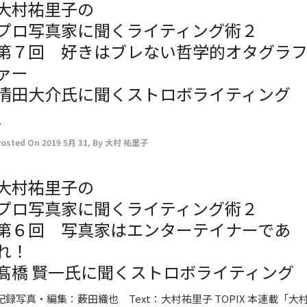
大村祐里子の
プロ写真家に聞くライティング術２
第７回 好きはブレない哲学的オタグラ
ァー
清田大介氏に聞くストロボライティング
.
Posted On
2019 5月 31
,
By
大村 祐里子
大村祐里子の
プロ写真家に聞くライティング術２
第６回 写真家はエンターテイナーであ
れ！
髙橋 賢一氏に聞くストロボライティング
記録写真・編集：薮田織也 Text：大村祐里子 TOPIX 本連載「大