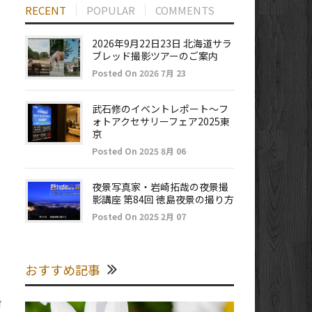
RECENT
POPULAR
COMMENTS
2026年9月22日23日 北海道サラ
フ
ブレッド撮影ツアーのご案内
Posted On 2026 7月 23
武石修のイベントレポート～フ
ォトアクセサリーフェア2025東
京
Posted On 2025 8月 06
夜景写真家・岩崎拓哉の夜景撮
影講座 第84回 徳島夜景の撮り方
Posted On 2025 2月 07
おすすめ記事
村