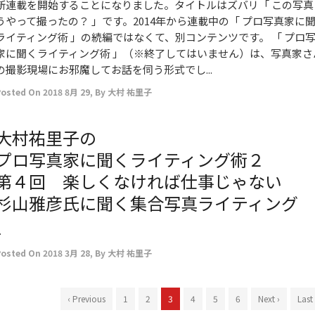
新連載を開始することになりました。タイトルはズバリ「 この写真
うやって撮ったの？ 」です。2014年から連載中の「 プロ写真家に
ライティング術 」の続編ではなくて、別コンテンツです。 「 プロ
家に聞くライティング術 」（※終了してはいません）は、写真家さ
の撮影現場にお邪魔してお話を伺う形式でし...
Posted On
2018 8月 29
,
By
大村 祐里子
大村祐里子の
プロ写真家に聞くライティング術２
第４回 楽しくなければ仕事じゃない
杉山雅彦氏に聞く集合写真ライティング
.
Posted On
2018 3月 28
,
By
大村 祐里子
‹ Previous
1
2
3
4
5
6
Next ›
Last