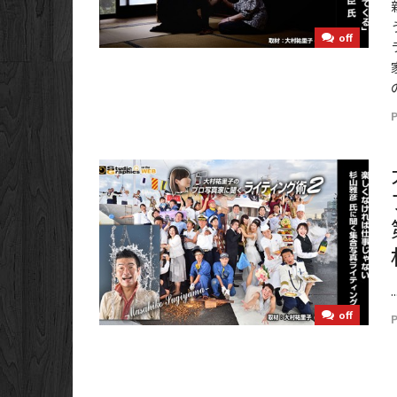
off
..
off