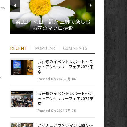
Top
第1回 ＜日中編＞ 三脚で楽しむ
お花のマクロ撮影
RECENT
POPULAR
COMMENTS
タ
武石修のイベントレポート～フ
ォトアクセサリーフェア2025東
京
い
Posted On 2025 8月 06
武石修のイベントレポート～フ
ォトアクセサリーフェア2024東
京
Posted On 2024 7月 16
アマチュアカメラマンに聞く～