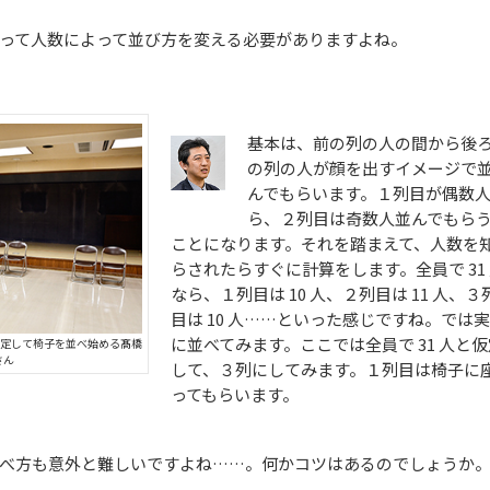
って人数によって並び方を変える必要がありますよね。
基本は、前の列の人の間から後
の列の人が顔を出すイメージで
んでもらいます。１列目が偶数
ら、２列目は奇数人並んでもら
ことになります。それを踏まえて、人数を
らされたらすぐに計算をします。全員で 31
なら、１列目は 10 人、２列目は 11 人、３
目は 10 人……といった感じですね。では
に並べてみます。ここでは全員で 31 人と仮
仮定して椅子を並べ始める髙橋
さん
して、３列にしてみます。１列目は椅子に
ってもらいます。
べ方も意外と難しいですよね……。何かコツはあるのでしょうか