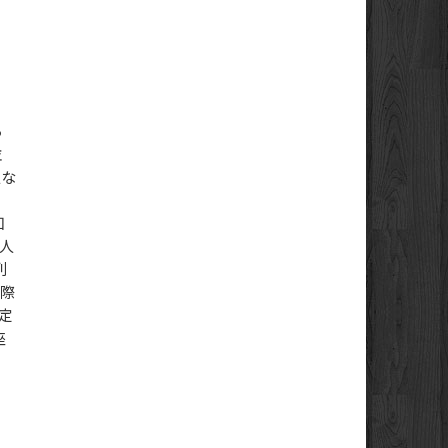
ろ
並
人な
う
知
 人
列
実際
定
座
。