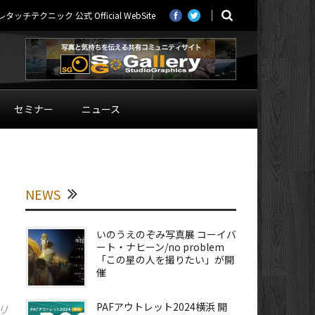
ニック 公式 Official WebSite
セミナー
ニュース
NEWS
いのうえのぞみ写真展 コーイバ
ート・ナヒーン/no problem
「この星の人を撮りたい」が開
催
PAFアウトレット2024横浜 開
リ