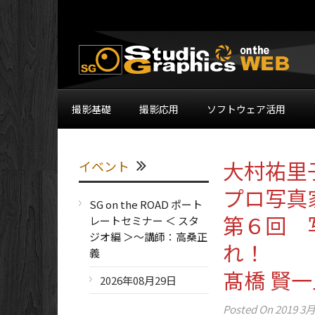
撮影基礎
撮影応用
ソフトウェア活用
大村祐里
イベント
プロ写真
SG on the ROAD ポート
第６回 
レートセミナー ＜ スタ
ジオ編 ＞～講師：高桑正
れ！
義
髙橋 賢
2026年08月29日
Posted On
2019 3月