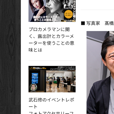
■ 写真家 髙橋
プロカメラマンに聞
く、露出計とカラーメ
ーターを使うことの意
味とは
武石修のイベントレポ
ート
フォトアクセサリーフ