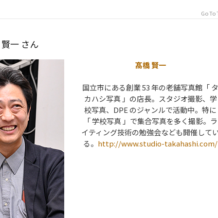
Go To 
 賢一 さん
髙橋 賢一
国立市にある創業 53 年の老舗写真館「 
カハシ写真 」の店長。スタジオ撮影、学
校写真、DPE のジャンルで活動中。特に
「 学校写真 」で集合写真を多く撮影。ラ
イティング技術の勉強会なども開催して
る。
http://www.studio-takahashi.com/