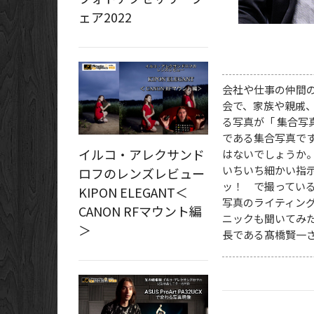
ェア2022
会社や仕事の仲間
会で、家族や親戚
る写真が「 集合写
である集合写真で
イルコ・アレクサンド
はないでしょうか。
いちいち細かい指
ロフのレンズレビュー
ッ！ で撮ってい
KIPON ELEGANT＜
写真のライティン
CANON RFマウント編
ニックも聞いてみた
＞
長である髙橋賢一