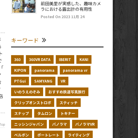
前田美里が実感した、趣味カメ
ラにおける露出計の有用性
Posted On 2023 11月 24
年
キーワード
あ
ト
360
360VR DATA
IBERIT
KANI
で
「
KIPON
panorama
panorama vr
ヤ
PTGui
SAMYANG
VR
合
ク
いのうえのぞみ
おすすめ鉄道写真旅行
店
クリップオンストロボ
スティッチ
スナップ
タムロン
トキナー
ニッシンジャパン
パノラマ
パノラマVR
Top
ベルボン
ポートレート
ライティング