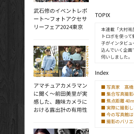
武石修のイベントレポ
TOPIX
ート～フォトアクセサ
リーフェア2024東京
本連載「大村祐
トロボを使って
子がインタビュ
込んでいく企画
伺いしました。（
Index
アマチュアカメラマン
■ 写真家 髙橋
に聞く～前田美里が実
■ 集合写真撮
■ 焦点距離 4
感した、趣味カメラに
■ 実際に撮影
おける露出計の有用性
■ 今の写真館
■ 撮影のバリ