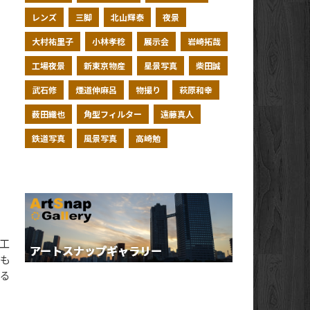
レンズ
三脚
北山輝泰
夜景
大村祐里子
小林孝稔
展示会
岩崎拓哉
工場夜景
新東京物産
星景写真
柴田誠
武石修
煙道伸麻呂
物撮り
萩原和幸
薮田織也
角型フィルター
遠藤真人
の
鉄道写真
風景写真
高崎勉
工
誰も
来る