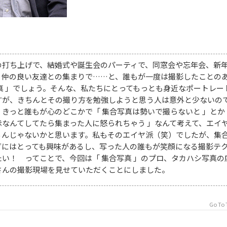
の打ち上げで、結婚式や誕生会のパーティで、同窓会や忘年会、新
、仲の良い友達との集まりで……と、誰もが一度は撮影したことの
真 」でしょう。そんな、私たちにとってもっとも身近なポートレー
すが、きちんとその撮り方を勉強しようと思う人は意外と少ないの
きっと誰もが心のどこかで「 集合写真は勢いで撮らないと 」とか
示なんてしてたら集まった人に怒られちゃう 」なんて考えて、エイ
るんじゃないかと思います。私もそのエイヤ派（笑）でしたが、集
グにはとっても興味があるし、写った人の誰もが笑顔になる撮影テ
い！ ってことで、今回は「 集合写真 」のプロ、タカハシ写真の
さんの撮影現場を見せていただくことにしました。
Go To 