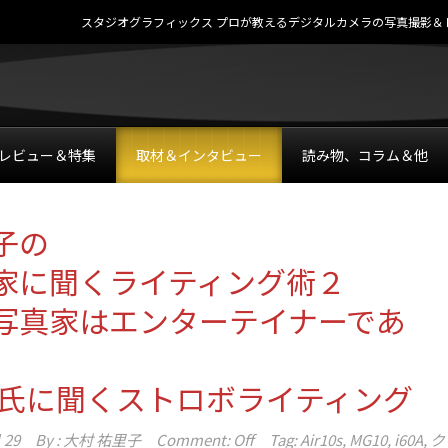
スタジオグラフィックス プロが教えるデジタルカメラの写真撮影＆レタッチテク
レビュー＆特集
取材＆インタビュー
読み物、コラム＆他
子の
家に聞くライティング術２
写真家はエンターテイナーであ
一氏に聞くストロボライティング
 29
By :
大村 祐里子
Comment: Off
Tag:
Air10s
,
MG10
,
i60A
,
ク