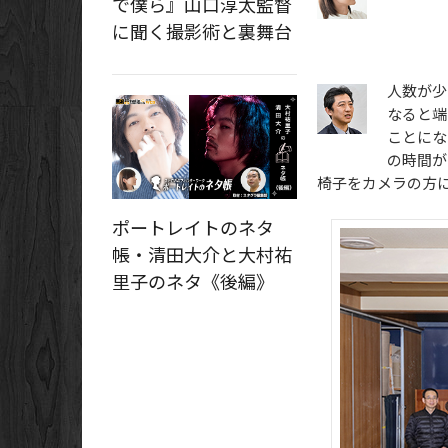
で僕ら』山口淳太監督
に聞く撮影術と裏舞台
人数が少
なると端
ことにな
の時間が
椅子をカメラの方
ポートレイトのネタ
帳・清田大介と大村祐
里子のネタ《後編》