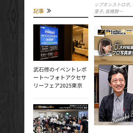
ップオンストロボ
,
記事
里子
,
高橋賢一
武石修のイベントレポ
ート～フォトアクセサ
リーフェア2025東京