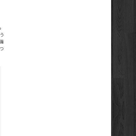
も
う
備
つ