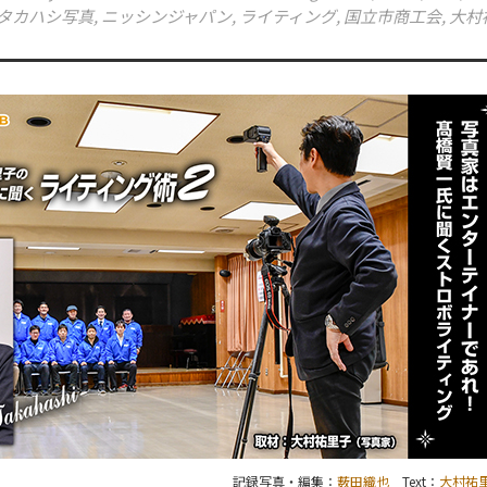
タカハシ写真
,
ニッシンジャパン
,
ライティング
,
国立市商工会
,
大村
記録写真・編集：
薮田織也
Text：
大村祐