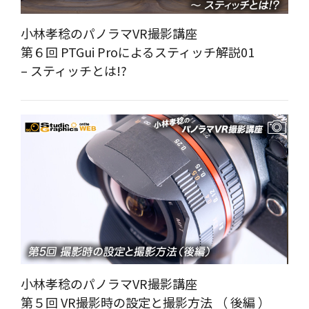
小林孝稔のパノラマVR撮影講座
第６回 PTGui Proによるスティッチ解説01
– スティッチとは!?
小林孝稔のパノラマVR撮影講座
第５回 VR撮影時の設定と撮影方法 （ 後編 ）