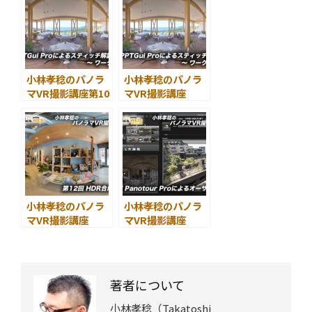
解説03～ ワークフ
解説04～ ワークフ
ロー02
ロー03
小林孝稔のパノラ
小林孝稔のパノラ
マVR撮影講座第10
マVR撮影講座
回 PTGui Proによ
第１１回 PTGui
るスティッチ解説
Proによるスティ
05～ ワークフロー
ッチ解説06～ ワー
04
クフロー05
小林孝稔のパノラ
小林孝稔のパノラ
マVR撮影講座
マVR撮影講座
第12回 HDR合成に
第13回 Panotour
ついて
Proによるオーサ
リング01
著者について
小林孝稔（Takatoshi