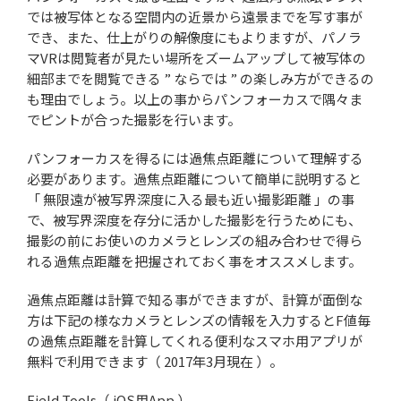
では被写体となる空間内の近景から遠景までを写す事が
でき、また、仕上がりの解像度にもよりますが、パノラ
マVRは閲覧者が見たい場所をズームアップして被写体の
細部までを閲覧できる ” ならでは ” の楽しみ方ができるの
も理由でしょう。以上の事からパンフォーカスで隅々ま
でピントが合った撮影を行います。
パンフォーカスを得るには過焦点距離について理解する
必要があります。過焦点距離について簡単に説明すると
「 無限遠が被写界深度に入る最も近い撮影距離 」の事
で、被写界深度を存分に活かした撮影を行うためにも、
撮影の前にお使いのカメラとレンズの組み合わせで得ら
れる過焦点距離を把握されておく事をオススメします。
過焦点距離は計算で知る事ができますが、計算が面倒な
方は下記の様なカメラとレンズの情報を入力するとF値毎
の過焦点距離を計算してくれる便利なスマホ用アプリが
無料で利用できます（ 2017年3月現在 ）。
Field Tools（ iOS用App ）