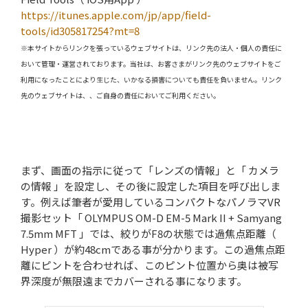
https://itunes.apple.com/jp/app/field-
tools/id305817254?mt=8
※本サイトからリンクを張っているウェブサイトは、リンク先の法人・個人の責任に
おいて管理・運営されております。当社は、お客さまがリンク先のウェブサイトをご
利用になったことにより生じた、いかなる損害についても責任を負いません。リンク
先のウェブサイトは、、ご自身の責任においてご利用ください。
まず、画面の指示に従って「レンズの情報」と「 カメラ
の情報 」を設定し、その後に設定した項目を呼び出しま
す。例えば筆者が愛用しているコンパクトなパノラマVR
撮影セット「 OLYMPUS OM-D EM-5 Mark II + Samyang
7.5mm MFT 」では、絞りがF8の状態では過焦点距離（
Hyper ）が約48cmである事が分かります。この過焦点距
離にピントを合わせれば、このピント位置から奥は被写
界深度が無限遠までカバーされる事になります。