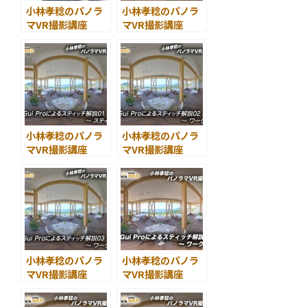
小林孝稔のパノラ
小林孝稔のパノラ
マVR撮影講座
マVR撮影講座
第５回 VR撮影時の
第１回 パノラマVR
設定と撮影方法 （
とは？
後編 ）
小林孝稔のパノラ
小林孝稔のパノラ
マVR撮影講座
マVR撮影講座
第６回 PTGui Pro
第７回 PTGui Pro
によるスティッチ
によるスティッチ
解説01
解説02
– スティッチと
～ ワークフロー01
は!?
小林孝稔のパノラ
小林孝稔のパノラ
マVR撮影講座
マVR撮影講座
第８回 PTGui Pro
第９回 PTGui Pro
によるスティッチ
によるスティッチ