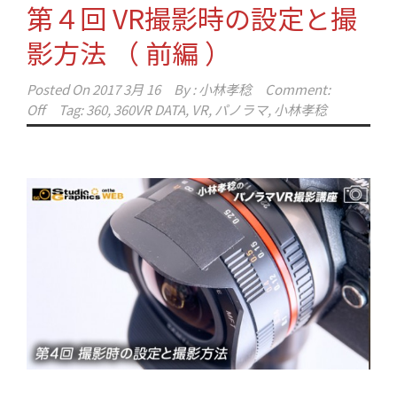
第４回 VR撮影時の設定と撮
影方法 （ 前編 ）
Posted On
2017 3月 16
By :
小林孝稔
Comment:
Off
Tag:
360
,
360VR DATA
,
VR
,
パノラマ
,
小林孝稔