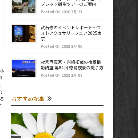
ブレッド撮影ツアーのご案内
Posted On 2026 7月 23
武石修のイベントレポート～フ
ォトアクセサリーフェア2025東
京
Posted On 2025 8月 06
夜景写真家・岩崎拓哉の夜景撮
影講座 第84回 徳島夜景の撮り方
。私
Posted On 2025 2月 07
R
な
れ
おすすめ記事
ゃる
作