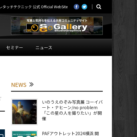
ニック 公式 Official WebSite
セミナー
ニュース
NEWS
パ
いのうえのぞみ写真展 コーイバ
ート・ナヒーン/no problem
「この星の人を撮りたい」が開
催
PAFアウトレット2024横浜 開