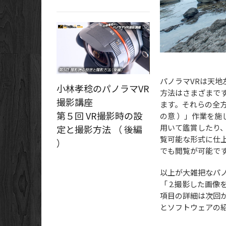
パノラマVRは天
小林孝稔のパノラマVR
方法はさまざまで
撮影講座
ます。それらの全方
第５回 VR撮影時の設
の意 ）」作業を施
用いて鑑賞したり
定と撮影方法 （ 後編
覧可能な形式に仕
）
でも閲覧が可能で
以上が大雑把なパノ
「 2.撮影した画像
項目の詳細は次回
とソフトウェアの