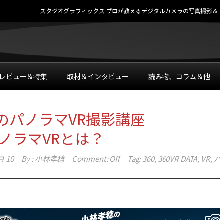
スタジオグラフィックス プロが教えるデジタルカメラの写真撮影＆レタッチテク
レビュー＆特集
取材＆インタビュー
読み物、コラム＆他
のパノラマVR撮影講座
パノラマVRとは？
月 10
By :
小林孝稔
Comment: Off
Tag:
360
,
360VR DATA
,
VR
,