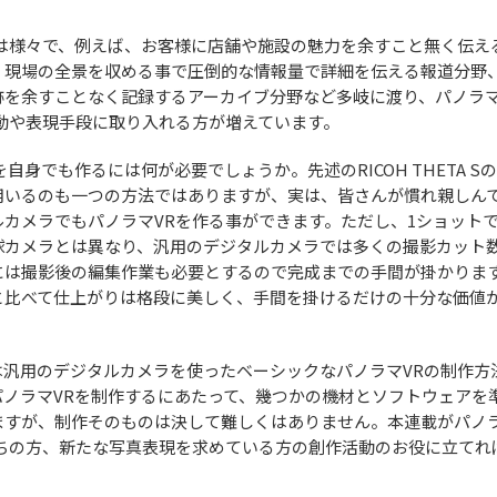
途は様々で、例えば、お客様に店舗や施設の魅力を余すこと無く伝え
、現場の全景を収める事で圧倒的な情報量で詳細を伝える報道分野
跡を余すことなく記録するアーカイブ分野など多岐に渡り、パノラ
活動や表現手段に取り入れる方が増えています。
自身でも作るには何が必要でしょうか。先述のRICOH THETA S
用いるのも一つの方法ではありますが、実は、皆さんが慣れ親しん
カメラでもパノラマVRを作る事ができます。ただし、1ショット
球カメラとは異なり、汎用のデジタルカメラでは多くの撮影カット
には撮影後の編集作業も必要とするので完成までの手間が掛かりま
と比べて仕上がりは格段に美しく、手間を掛けるだけの十分な価値
は汎用のデジタルカメラを使ったベーシックなパノラマVRの制作方
パノラマVRを制作するにあたって、幾つかの機材とソフトウェアを
ますが、制作そのものは決して難しくはありません。本連載がパノ
持ちの方、新たな写真表現を求めている方の創作活動のお役に立てれ