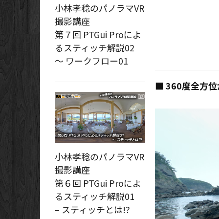
小林孝稔のパノラマVR
撮影講座
第７回 PTGui Proによ
るスティッチ解説02
～ ワークフロー01
■ 360度全方
小林孝稔のパノラマVR
撮影講座
第６回 PTGui Proによ
るスティッチ解説01
– スティッチとは!?