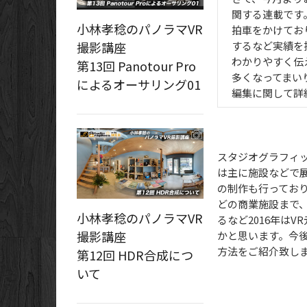
関する連載です
小林孝稔のパノラマVR
拍車をかけてお
するなど実績を
撮影講座
わかりやすく伝
第13回 Panotour Pro
多くなってまい
によるオーサリング01
編集に関して詳
スタジオグラフィッ
は主に施設などで
の制作も行ってお
どの商業施設まで
小林孝稔のパノラマVR
るなど2016年は
撮影講座
かと思います。今
方法をご紹介致し
第12回 HDR合成につ
いて