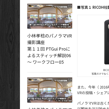
■写真１ RICOH社
小林孝稔のパノラマVR
撮影講座
第１１回 PTGui Proに
よるスティッチ解説06
～ ワークフロー05
RICO
写真だけでなく
また、今年（ 2016
VRの投稿・シェア
パノラマVRは古く
び脚光を浴び始め