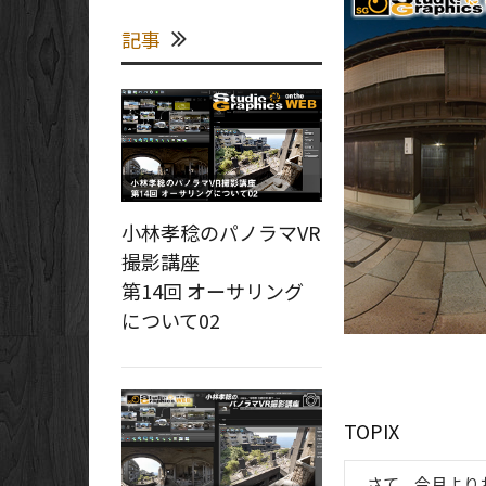
記事
小林孝稔のパノラマVR
撮影講座
第14回 オーサリング
について02
TOPIX
さて、今月よりお