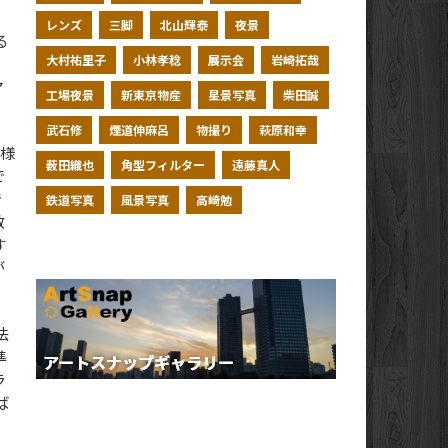
レンズ
三脚
北山輝泰
夜景
る
大村祐里子
小林孝稔
展示会
岩崎拓哉
、
マ
工場夜景
新東京物産
星景写真
柴田誠
武石修
煙道伸麻呂
物撮り
萩原和幸
の様
薮田織也
角型フィルター
遠藤真人
で
で
鉄道写真
風景写真
高崎勉
数
す
が
法
準
ラ
ば