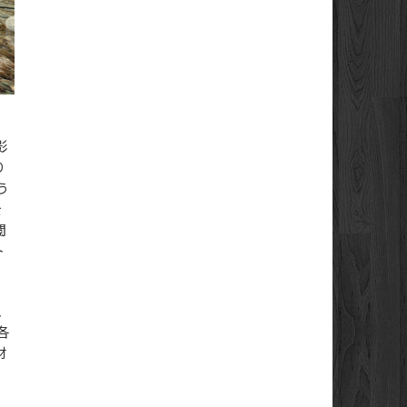
影
り
う
を
閲
ト
、
各
材