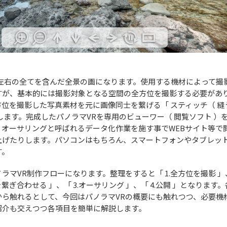
地左右の全てを含んだ全景の画になります。使用する機材によって撮
すが、基本的には撮影対象となる空間の全方位を撮影する必要があ
位を撮影した写真素材を元に画像同士を繋げる「 スティッチ（ 縫
します。完成したパノラマVRを専用のビューワー（ 閲覧ソフト ）
、オーサリングと呼ばれるデータ化作業を施す事でWEBサイト等で
上げたりします。パソコンはもちろん、スマートフォンやタブレッ
す。
ラマVR制作フローになります。整理をすると「 1.全方位を撮影 」
を繋ぎ合わせる 」、「 3.オーサリング 」、「 4.公開 」となります。
から触れるとして、今回はパノラマVRの概要にも触れつつ、必要機
紹介も交えつつ各項目を簡単に解説します。