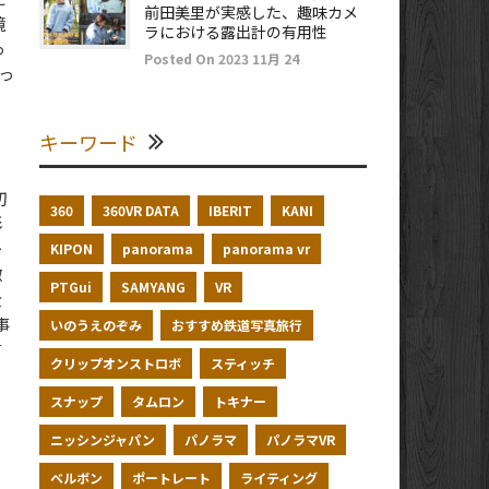
前田美里が実感した、趣味カメ
境
ラにおける露出計の有用性
っ
Posted On 2023 11月 24
よっ
キーワード
切
360
360VR DATA
IBERIT
KANI
影
ー
KIPON
panorama
panorama vr
徴
PTGui
SAMYANG
VR
全
事
いのうえのぞみ
おすすめ鉄道写真旅行
言
クリップオンストロボ
スティッチ
スナップ
タムロン
トキナー
ニッシンジャパン
パノラマ
パノラマVR
ベルボン
ポートレート
ライティング