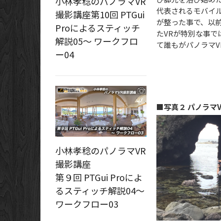
小林孝稔のパノラマVR
代表されるモバイ
撮影講座第10回 PTGui
が整った事で、以
Proによるスティッチ
たVRが特別な事ではな
解説05～ ワークフロ
て誰もがパノラマ
ー04
■写真２ パノラマV
小林孝稔のパノラマVR
撮影講座
第９回 PTGui Proによ
るスティッチ解説04～
ワークフロー03