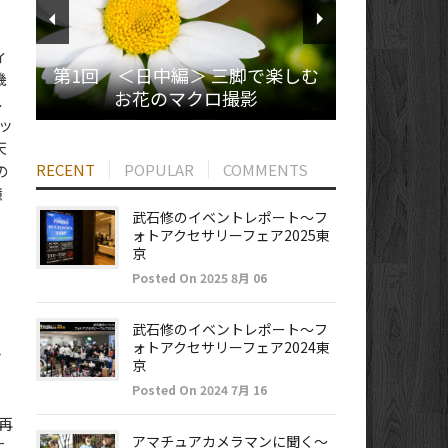
ル
ィ
第1回 ＜日中編＞ 三脚で楽しむ
機
お花のマクロ撮影
し
ョッ
天
RECENT
POPULAR
COMMENTS
の
憶
武石修のイベントレポート～フ
ォトアクセサリーフェア2025東
京
Posted On 2025 8月 06
武石修のイベントレポート～フ
ォトアクセサリーフェア2024東
マ
京
Posted On 2024 7月 16
再
アマチュアカメラマンに聞く～
に