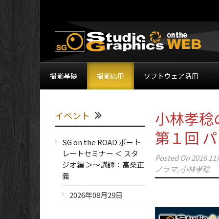
撮影基礎
撮影応用
ソフトウェア活用
小林孝稔
イベント
第１回 
SG on the ROAD ポート
レートセミナー ＜ スタ
Posted On
2016 11
ジオ編 ＞～講師：高桑正
ノラマ
,
小林孝稔
義
2026年08月29日