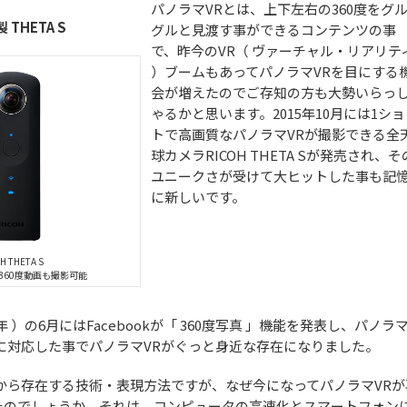
パノラマVRとは、上下左右の360度をグ
製 THETA S
グルと見渡す事ができるコンテンツの事
で、昨今のVR（ ヴァーチャル・リアリテ
）ブームもあってパノラマVRを目にする
会が増えたのでご存知の方も大勢いらっ
ゃるかと思います。2015年10月には1シ
トで高画質なパノラマVRが撮影できる全
球カメラRICOH THETA Sが発売され、そ
ユニークさが受けて大ヒットした事も記
に新しいです。
H THETA S
360度動画も撮影可能
年 ）の6月にはFacebookが「 360度写真 」機能を発表し、パノラ
に対応した事でパノラマVRがぐっと身近な存在になりました。
から存在する技術・表現方法ですが、なぜ今になってパノラマVRが
たのでしょうか。それは、コンピュータの高速化とスマートフォン