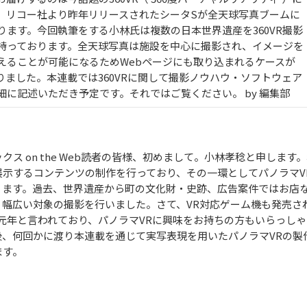
。リコー社より昨年リリースされたシータSが全天球写真ブームに
ります。今回執筆をする小林氏は複数の日本世界遺産を360VR撮影
持っております。全天球写真は施設を中心に撮影され、イメージを
えることが可能になるためWebページにも取り込まれるケースが
りました。本連載では360VRに関して撮影ノウハウ・ソフトウェア
細に記述いただき予定です。それではご覧ください。 by 編集部
クス on the Web読者の皆様、初めまして。小林孝稔と申します
展示するコンテンツの制作を行っており、その一環としてパノラマV
ります。過去、世界遺産から町の文化財・史跡、広告案件ではお店
、幅広い対象の撮影を行いました。さて、VR対応ゲーム機も発売さ
VR元年と言われており、パノラマVRに興味をお持ちの方もいらっし
後、何回かに渡り本連載を通じて実写表現を用いたパノラマVRの製
ます。