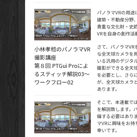
パノラマVRの用
建築・不動産分野
貴重な文化財・史
VRを自身の創作
さて、パノラマVRを
小林孝稔のパノラマVR
な全天球カメラを
撮影講座
いる汎用のデジタル
第８回 PTGui Proによ
撮影ができる全天
るスティッチ解説03～
を必要とし、さら
ワークフロー02
が、全天球カメラ
あります。
そこで、本連載で
を解説致します。
備する必要はあり
マVRに興味をお
幸いです。