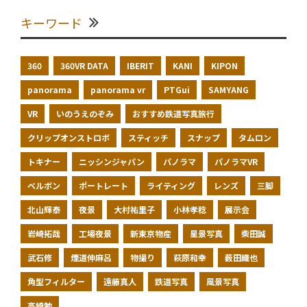
キーワード
360
360VR DATA
IBERIT
KANI
KIPON
panorama
panorama vr
PTGui
SAMYANG
VR
いのうえのぞみ
おすすめ鉄道写真旅行
クリップオンストロボ
スティッチ
スナップ
タムロン
トキナー
ニッシンジャパン
パノラマ
パノラマVR
ベルボン
ポートレート
ライティング
レンズ
三脚
北山輝泰
夜景
大村祐里子
小林孝稔
展示会
岩崎拓哉
工場夜景
新東京物産
星景写真
柴田誠
武石修
煙道伸麻呂
物撮り
萩原和幸
薮田織也
角型フィルター
遠藤真人
鉄道写真
風景写真
高崎勉