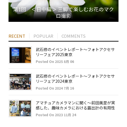
第1回 ＜日中編＞ 三脚で楽しむお花のマク
ロ撮影
RECENT
POPULAR
COMMENTS
武石修のイベントレポート～フォトアクセサ
リーフェア2025東京
Posted On 2025 8月 06
武石修のイベントレポート～フォトアクセサ
リーフェア2024東京
Posted On 2024 7月 16
アマチュアカメラマンに聞く～前田美里が実
感した、趣味カメラにおける露出計の有用性
Posted On 2023 11月 24