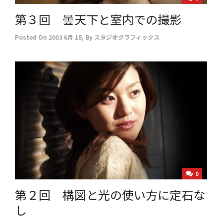
第３回 曇天下と室内での撮影
Posted On
2003 6月 18
,
By
スタジオグラフィックス
0
第２回 構図と光の使い方に定石な
し