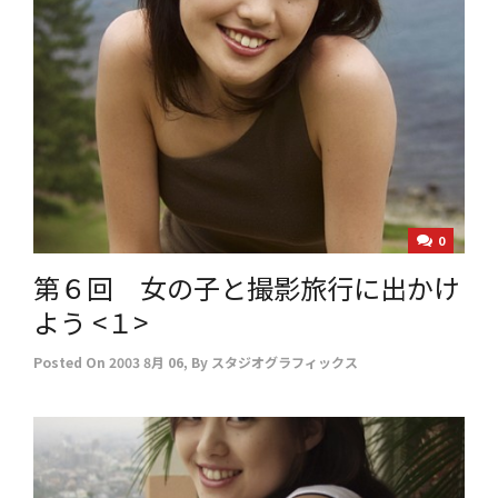
0
第６回 女の子と撮影旅行に出かけ
よう <１>
Posted On
2003 8月 06
,
By
スタジオグラフィックス