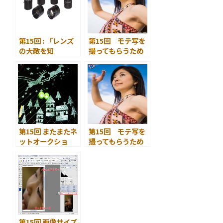
ーカス ～
第15回 : 「レンズ
第15回 モテ写を
の大敵を知
撮ってもらうため
る」 ～収差 1
の小ネタ集
～
第15回 またまたネ
第15回 モテ写を
ットオークショ
撮ってもらうため
ン！
の小ネタ集
第15回 画像サイズ