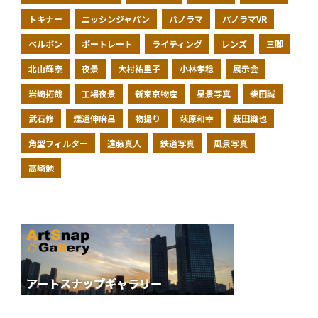
トキナー
ニッシンジャパン
パノラマ
パノラマVR
ベルボン
ポートレート
ライティング
レンズ
三脚
北山輝泰
夜景
大村祐里子
小林孝稔
展示会
岩崎拓哉
工場夜景
新東京物産
星景写真
柴田誠
武石修
煙道伸麻呂
物撮り
萩原和幸
薮田織也
角型フィルター
遠藤真人
鉄道写真
風景写真
高崎勉