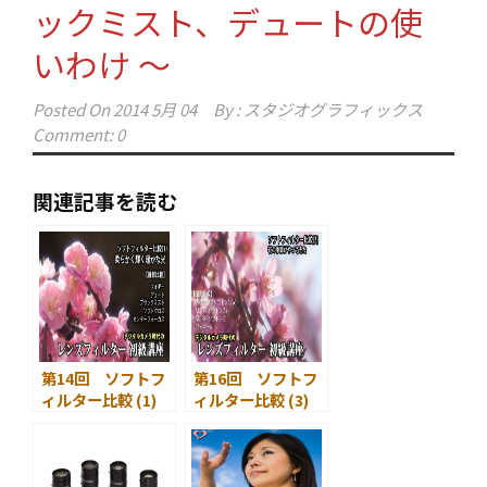
ックミスト、デュートの使
いわけ ～
Posted On
2014 5月 04
By :
スタジオグラフィックス
Comment: 0
関連記事を読む
第14回 ソフトフ
第16回 ソフトフ
ィルター比較 (1)
ィルター比較 (3)
～ フォギー、デュ
～ PRO1D プロソ
ート、ブラックミ
フトンA、プロソ
スト、ソフトクロ
フトンA、プロソ
ス、センターフォ
フトンB ～