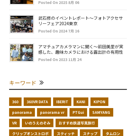
Posted On 2025 8月 06
武石修のイベントレポート～フォトアクセサ
リーフェア2024東京
Posted On 2024 7月 16
アマチュアカメラマンに聞く～前田美里が実
感した、趣味カメラにおける露出計の有用性
Posted On 2023 11月 24
キーワード
360
360VR DATA
IBERIT
KANI
KIPON
panorama
panorama vr
PTGui
SAMYANG
VR
いのうえのぞみ
おすすめ鉄道写真旅行
クリップオンストロボ
スティッチ
スナップ
タムロン