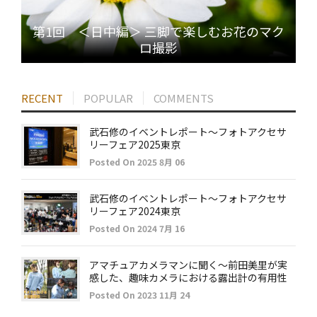
第1回 ＜日中編＞ 三脚で楽しむお花のマク
ロ撮影
RECENT
POPULAR
COMMENTS
武石修のイベントレポート～フォトアクセサ
リーフェア2025東京
Posted On 2025 8月 06
武石修のイベントレポート～フォトアクセサ
リーフェア2024東京
Posted On 2024 7月 16
アマチュアカメラマンに聞く～前田美里が実
感した、趣味カメラにおける露出計の有用性
Posted On 2023 11月 24