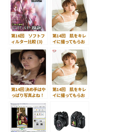
ートの使いわけ ～
～
第16回 ソフトフ
第14回 肌をキレ
ィルター比較 (3)
イに撮ってもらお
～ PRO1D プロソ
う！
フトンA、プロソ
フトンA、プロソ
フトンB ～
第14回 決め手はや
第14回 肌をキレ
っぱり写真よね！
イに撮ってもらお
う！