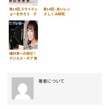
第14回 スライドシ
第14回 : 良いレン
ョーを作ろう デ
ズ しくみ研究
ジカメ画像をBGM
～レンズの大敵～
付きで楽しむ
礒村浩一の探せ！
デジカメ・ギア 第
14回
SMDV
SPEEDBOX
著者について