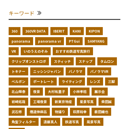
キーワード
360
360VR DATA
IBERIT
KANI
KIPON
panorama
panorama vr
PTGui
SAMYANG
VR
いのうえのぞみ
おすすめ鉄道写真旅行
クリップオンストロボ
スティッチ
スナップ
タムロン
トキナー
ニッシンジャパン
パノラマ
パノラマVR
ベルボン
ポートレート
ライティング
レンズ
三脚
北山輝泰
夜景
大村祐里子
小林孝稔
展示会
岩崎拓哉
工場夜景
新東京物産
星景写真
柴田誠
武石修
煙道伸麻呂
物撮り
萩原和幸
薮田織也
角型フィルター
遠藤真人
鉄道写真
風景写真