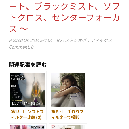
ート、ブラックミスト、ソフ
トクロス、センターフォーカ
ス ～
Posted On
2014 5月 04
By :
スタジオグラフィックス
Comment: 0
関連記事を読む
第15回 ソフトフ
第５回 手作りフ
ィルター比較 (2)
ィルターで撮影
～ フォギーとブラ
～ ソフト＆セン
ックミスト、デュ
ターフォーカス