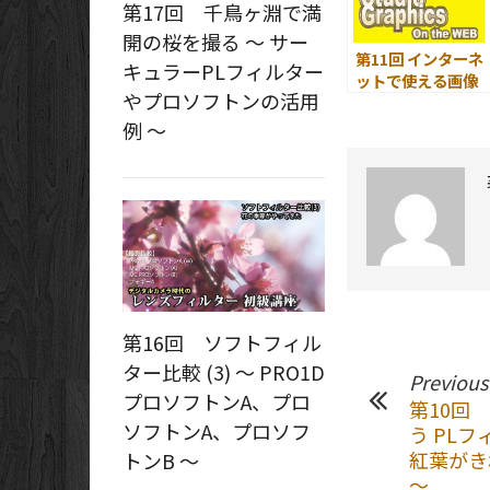
第17回 千鳥ヶ淵で満
開の桜を撮る ～ サー
第11回 インターネ
キュラーPLフィルター
ットで使える画像
やプロソフトンの活用
の研究(2) JPEG
とGIFの特長 その
例 ～
2.
第16回 ソフトフィル
ター比較 (3) ～ PRO1D
Previous
プロソフトンA、プロ
第10回
ソフトンA、プロソフ
う PLフ
紅葉がき
トンB ～
～