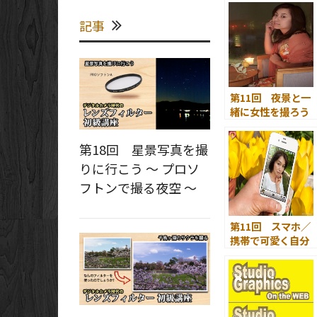
記事
第11回 夜景と一
緒に女性を撮ろう
第18回 星景写真を撮
りに行こう ～ プロソ
フトンで撮る夜空 ～
第11回 スマホ／
携帯で可愛く自分
撮りするには！