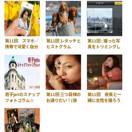
第11回 スマホ／
第11回 レタッチと
第11回 : 撮った写
携帯で可愛く自分
ヒストグラム
真をトリミングし
撮りするには！
てカッコ良くブラ
ッシュアップ!!
若子jetのスナップ
第11回 三つ目様の
第11回 夜景と一
フォトコラム☆
お通りだい！(後
緒に女性を撮ろう
第11回 川越 編
編)+フェラーリ
～ 多重露光・長
よ！
時間露光 ～