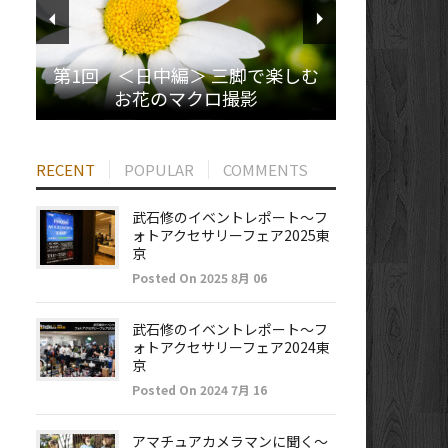
第1回 ＜日中編＞ 三脚で楽しむ
お花のマクロ撮影
RECENT
POPULAR
COMMENTS
武石修のイベントレポート～フ
ォトアクセサリーフェア2025東
京
Posted On 2025 8月 06
武石修のイベントレポート～フ
ォトアクセサリーフェア2024東
京
Posted On 2024 7月 16
アマチュアカメラマンに聞く～