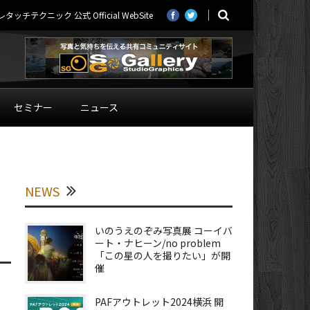
ニック 公式 Official WebSite
セミナー
ニュース
NEWS
いのうえのぞみ写真展 コーイバ
ート・ナヒーン/no problem
「この星の人を撮りたい」が開
催
PAFアウトレット2024横浜 開