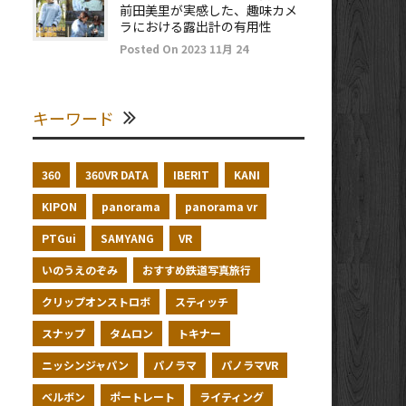
前田美里が実感した、趣味カメ
ラにおける露出計の有用性
Posted On 2023 11月 24
キーワード
360
360VR DATA
IBERIT
KANI
KIPON
panorama
panorama vr
PTGui
SAMYANG
VR
いのうえのぞみ
おすすめ鉄道写真旅行
クリップオンストロボ
スティッチ
スナップ
タムロン
トキナー
ニッシンジャパン
パノラマ
パノラマVR
ベルボン
ポートレート
ライティング