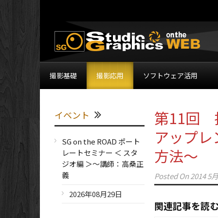
撮影基礎
撮影応用
ソフトウェア活用
第11回
イベント
アップレ
SG on the ROAD ポート
方法～
レートセミナー ＜ スタ
ジオ編 ＞～講師：高桑正
義
Posted On
2014 5月
2026年08月29日
関連記事を読