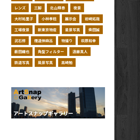
レンズ
三脚
北山輝泰
夜景
大村祐里子
小林孝稔
展示会
岩崎拓哉
工場夜景
新東京物産
星景写真
柴田誠
武石修
煙道伸麻呂
物撮り
萩原和幸
薮田織也
角型フィルター
遠藤真人
鉄道写真
風景写真
高崎勉