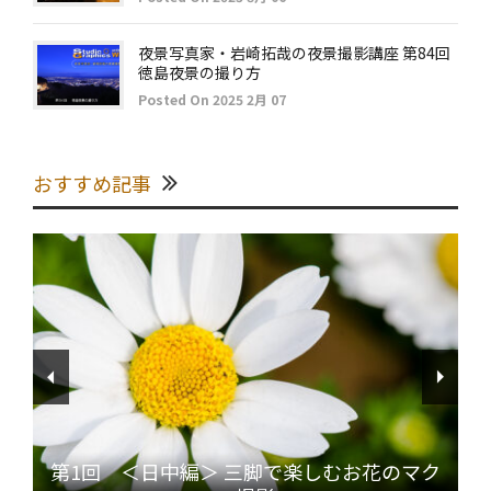
夜景写真家・岩崎拓哉の夜景撮影講座 第84回
徳島夜景の撮り方
Posted On 2025 2月 07
おすすめ記事
第1回 ＜日中編＞ 三脚で楽しむお花のマク