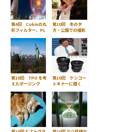
第4回 Cokinの丸
第10回 冬の夕
形フィルター、PL
方・公園での撮影
フィルター＆クロ
スフィルター ～ み
なとみらいのキラ
キラ夜景を撮る ～
第10回 TPO を考
第10回 ケンコー
えたポージング
トキナーに聞く
その２
フルサイズに
対応した２つの広
角レンズへのコダ
ワリ
第10回 ヒストグラ
第10回 三つ目様の