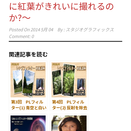
に紅葉がきれいに撮れるの
か?～
Posted On
2014 5月 04
By :
スタジオグラフィックス
Comment: 0
関連記事を読む
第3回 PLフィル
第4回 PLフィル
ター(1) 青空と白い
ター(2) 反射を除去
雲をもっと印象的
してきれいな写真
に撮ろう
を撮る方法