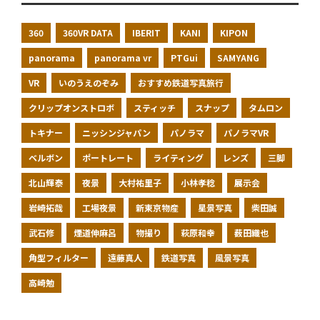
360
360VR DATA
IBERIT
KANI
KIPON
panorama
panorama vr
PTGui
SAMYANG
VR
いのうえのぞみ
おすすめ鉄道写真旅行
クリップオンストロボ
スティッチ
スナップ
タムロン
トキナー
ニッシンジャパン
パノラマ
パノラマVR
ベルボン
ポートレート
ライティング
レンズ
三脚
北山輝泰
夜景
大村祐里子
小林孝稔
展示会
岩崎拓哉
工場夜景
新東京物産
星景写真
柴田誠
武石修
煙道伸麻呂
物撮り
萩原和幸
薮田織也
角型フィルター
遠藤真人
鉄道写真
風景写真
高崎勉