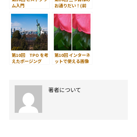
ム入門
お通りだい！(前
編)
第10回 TPO を考
第10回 インターネ
えたポージング
ットで使える画像
その２
の研究(1) JPEG
とGIFの特長 その
1.
著者について