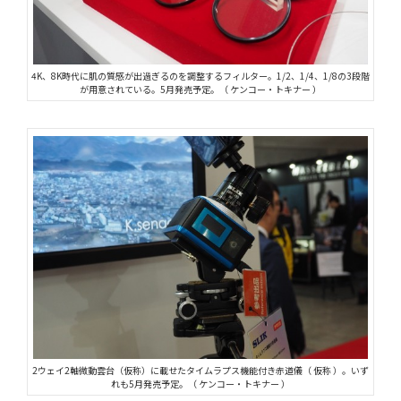
4K、8K時代に肌の質感が出過ぎるのを調整するフィルター。1/2、1/4、1/8の3段階
が用意されている。5月発売予定。（ ケンコー・トキナー ）
2ウェイ2軸微動雲台（仮称）に載せたタイムラプス機能付き赤道儀（ 仮称 ）。いず
れも5月発売予定。（ ケンコー・トキナー ）