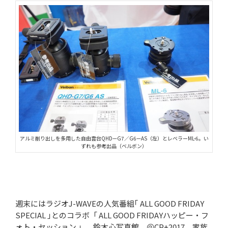
アルミ削り出しを多用した自由雲台QHD—G7／G6—AS（左）とレベラーML-6。い
ずれも参考出品（ベルボン）
週末にはラジオJ-WAVEの人気番組｢ ALL GOOD FRIDAY
SPECIAL ｣とのコラボ「 ALL GOOD FRIDAYハッピー・フ
ォト・セッション 」、鈴木心写真館 ＠CP+2017、家族