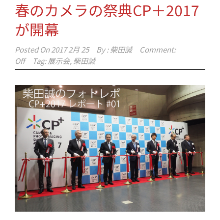
春のカメラの祭典CP＋2017
が開幕
Posted On
2017 2月 25
By :
柴田誠
Comment:
Off
Tag:
展示会
,
柴田誠