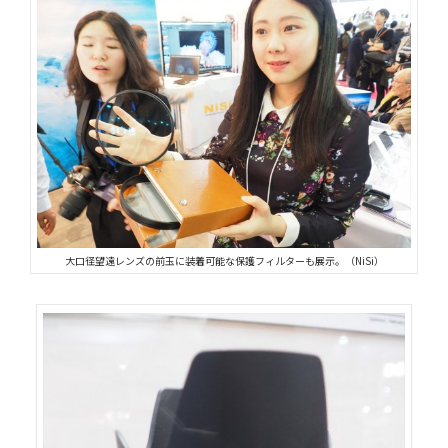
大口径望遠レンズの前玉に装着可能な保護フィルターも展示。（NiSi）