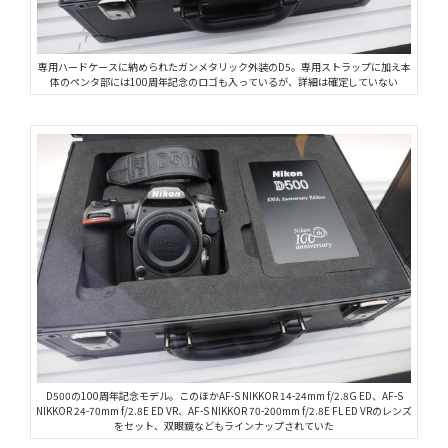
専用ハードケースに納められたガンメタリック外装のD5。専用ストラップに加え本
体のペンタ部には100周年記念のロゴも入っているが、詳細は確定していない
D500の100周年記念モデル。このほかAF-S NIKKOR 14-24mm f/2.8G ED、AF-S
NIKKOR 24-70mm f/2.8E ED VR、AF-S NIKKOR 70-200mm f/2.8E FL ED VRのレンズ
をセット、双眼鏡などもラインナップされていた