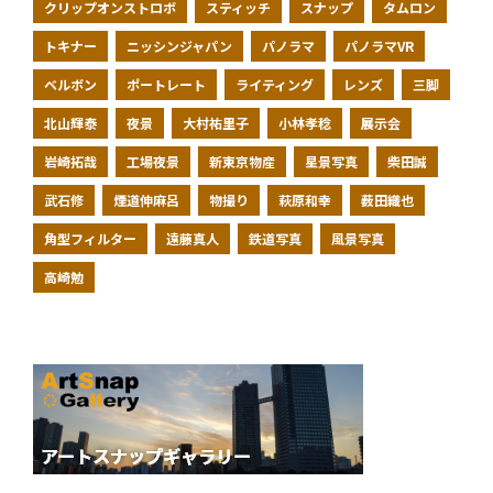
クリップオンストロボ
スティッチ
スナップ
タムロン
トキナー
ニッシンジャパン
パノラマ
パノラマVR
ベルボン
ポートレート
ライティング
レンズ
三脚
北山輝泰
夜景
大村祐里子
小林孝稔
展示会
岩崎拓哉
工場夜景
新東京物産
星景写真
柴田誠
武石修
煙道伸麻呂
物撮り
萩原和幸
薮田織也
角型フィルター
遠藤真人
鉄道写真
風景写真
高崎勉