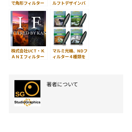
で角形フィルター
ルフトデザインバ
入門！
ッグ3種を発売
第５回 角型フィ
ルターで天の川を
撮ろう
株式会社UCT・Ｋ
マルミ光機、NDフ
ＡＮＩフィルター
ィルター４種類を
作例写真展 “ LIFE
新たにラインナッ
, Filtered by
プ
KANI ” の公募受付
を開始
著者について