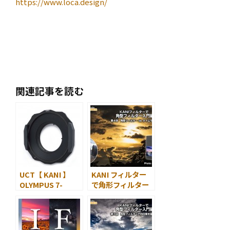
https://www.loca.design/
関連記事を読む
UCT【 KANI 】
KANI フィルター
OLYMPUS 7-
で角形フィルター
14mm f2.8専用フ
入門！
ィルターホルダー
第４回 角型フィ
SONY 12-24mm
ルター de タイム
f4専用フィルター
ラプス！