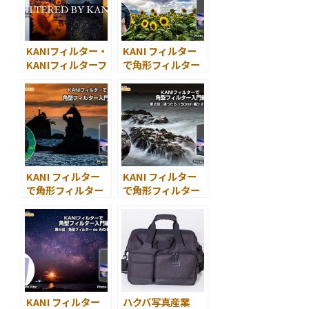
ホルダーを発売
KANIフィルター・
KANI フィルター
KANIフィルターフ
で角形フィルター
ォトコンテスト
入門！
2020応募受付を開
第３回 角型フィ
始
ルターで向日葵を
撮ろう
KANI フィルター
KANI フィルター
で角形フィルター
で角形フィルター
入門！
入門！
第２回 迷ったら
150mm 幅システ
ム
KANI フィルター
ハクバ写真産業