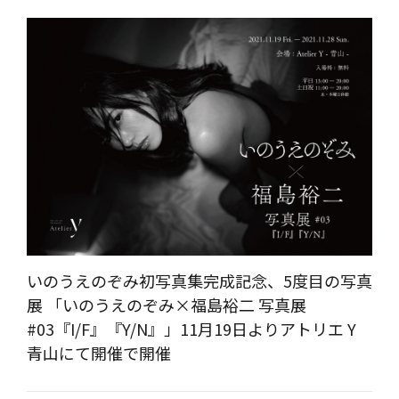
いのうえのぞみ初写真集完成記念、5度目の写真
展 「いのうえのぞみ×福島裕二 写真展
#03『I/F』『Y/N』」11月19日よりアトリエ Y
青山にて開催で開催