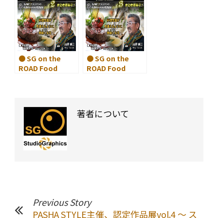
新学期が申し込み
ク目線のポートレ
開始
イト ＞
● SG on the
● SG on the
ROAD Food
ROAD Food
Photo 02 山田
Photo 03 山田
愼二 vol.２
愼二 vol.３
著者について
Previous Story
PASHA STYLE主催、認定作品展vol.4 ～ ス