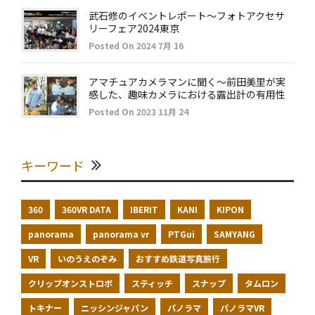
武石修のイベントレポート～フォトアクセサ
リーフェア2024東京
Posted On 2024 7月 16
アマチュアカメラマンに聞く～前田美里が実
感した、趣味カメラにおける露出計の有用性
Posted On 2023 11月 24
キーワード
360
360VR DATA
IBERIT
KANI
KIPON
panorama
panorama vr
PTGui
SAMYANG
VR
いのうえのぞみ
おすすめ鉄道写真旅行
クリップオンストロボ
スティッチ
スナップ
タムロン
トキナー
ニッシンジャパン
パノラマ
パノラマVR