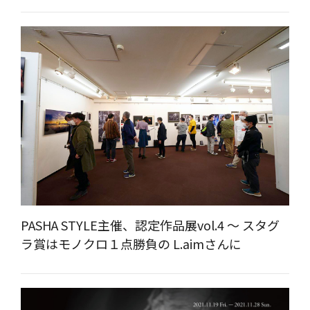
PASHA STYLE主催、認定作品展vol.4 ～ スタグ
ラ賞はモノクロ１点勝負の L.aimさんに