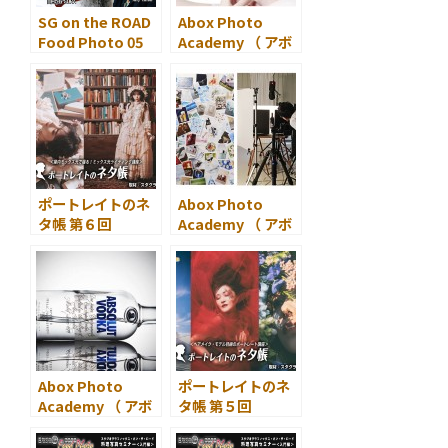
催
SG on the ROAD
Abox Photo
Food Photo 05
Academy （ アボ
山田愼二 vol.５
ックスフォトアカ
デミー ）が開講
ポートレイトのネ
Abox Photo
タ帳 第６回
Academy （ アボ
清田大介のネタ＜
ックスフォトアカ
カラーメーター ＞
デミー ）商品撮影
講座の第3期生が開
講
Abox Photo
ポートレイトのネ
Academy （ アボ
タ帳 第５回
ックスフォトアカ
清田大介のネタ＜
デミー ）2021年度
モデル・ヘアメイ