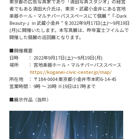
東京都の広告写真家であり「清田写真スタジオ」の経営
者でもある清田大介氏は、東京・武蔵小金井にある宮地
楽器ホール・マルチパーパススペースにて個展 ”『-Dark
Beauty-』in 武蔵小金井 ” を2022年9月17日(土)～9月19日
(月)に開催いたします。本写真展は、昨年富士フイルムで
開催した個展の巡回展となります。
■開催概要
日時 ： 2022年9月17日(土)～9月19日(月)
場所 ： 宮地楽器ホール・マルチパーパススペース
https://koganei-civic-center.jp/map/
所在地 ： 〒184-0004 東京都小金井市本町6-14-45
営業時間： 9時 ～ 20時 ※19日は17時まで
■展示作品（抜粋）