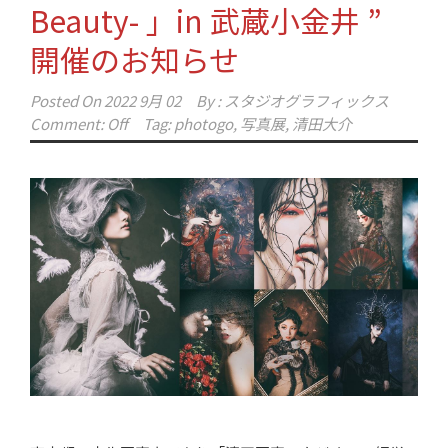
Beauty- 」in 武蔵小金井 ”
開催のお知らせ
Posted On
2022 9月 02
By :
スタジオグラフィックス
Comment: Off
Tag:
photogo
,
写真展
,
清田大介