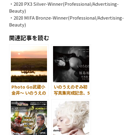
・2020 PX3 Silver-Winner(Professional/Advertising-
Beauty)
・2020 MIFA Bronze-Winner(Professional/Advertising-
Beauty)
関連記事を読む
Photo Go武蔵小
いのうえのぞみ初
金井～ いのうえの
写真集完成記念、5
ぞみ 写真展
度目の写真展 「い
「Mother Earth
のうえのぞみ×福
」開催のお知らせ
島裕二 写真展
#03『I/F』
『Y/N』」11月19
日よりアトリエ Y
青山にて開催で開