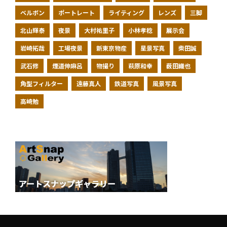
ベルボン
ポートレート
ライティング
レンズ
三脚
北山輝泰
夜景
大村祐里子
小林孝稔
展示会
岩崎拓哉
工場夜景
新東京物産
星景写真
柴田誠
武石修
煙道伸麻呂
物撮り
萩原和幸
薮田織也
角型フィルター
遠藤真人
鉄道写真
風景写真
高崎勉