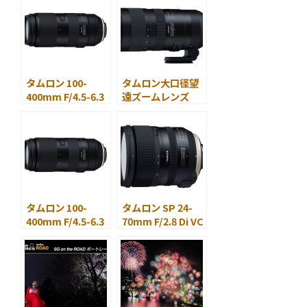
15-30mm F/2.8 Di
VC USD（Model
A012）」を開発
タムロン 100-
タムロン大口径望
400mm F/4.5-6.3
遠ズームレンズ
Di VC USD の発売
SP 70-200mm
日を発表
F/2.8 Di VC USD
G2を発表
タムロン 100-
タムロン SP 24-
400mm F/4.5-6.3
70mm F/2.8 Di VC
Di VC USD 開発発
USD G2 (Model
表
A032)を発売