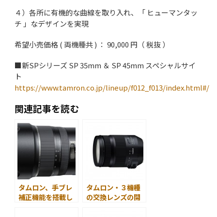
４）各所に有機的な曲線を取り入れ、「 ヒューマンタッ
チ 」なデザインを実現
希望小売価格 ( 両機種共 ) ： 90,000 円（ 税抜 ）
■新SPシリーズ SP 35mm ＆ SP 45mm スペシャルサイ
ト
https://www.tamron.co.jp/lineup/f012_f013/index.html#/
関連記事を読む
タムロン、手ブレ
タムロン・３機種
補正機能を搭載し
の交換レンズの開
た超広角大口径ズ
発発表
ームレンズ「SP