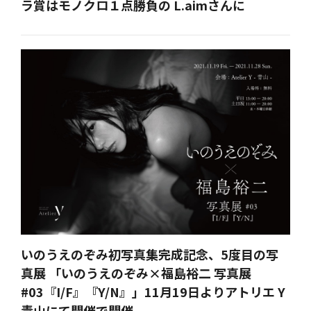
ラ賞はモノクロ１点勝負の L.aimさんに
いのうえのぞみ初写真集完成記念、5度目の写
真展 「いのうえのぞみ×福島裕二 写真展
#03『I/F』『Y/N』」11月19日よりアトリエ Y
青山にて開催で開催