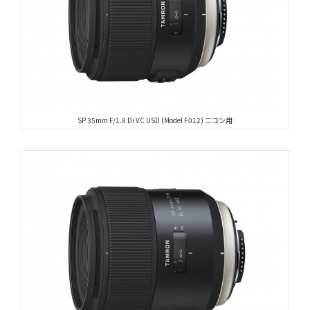
SP 35mm F/1.8 Di VC USD (Model F012) ニコン用