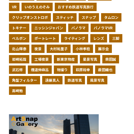
VR
いのうえのぞみ
おすすめ鉄道写真旅行
クリップオンストロボ
スティッチ
スナップ
タムロン
トキナー
ニッシンジャパン
パノラマ
パノラマVR
ベルボン
ポートレート
ライティング
レンズ
三脚
北山輝泰
夜景
大村祐里子
小林孝稔
展示会
岩崎拓哉
工場夜景
新東京物産
星景写真
柴田誠
武石修
煙道伸麻呂
物撮り
萩原和幸
薮田織也
角型フィルター
遠藤真人
鉄道写真
風景写真
高崎勉