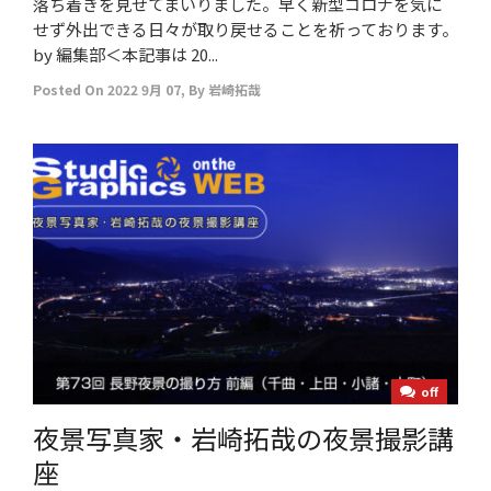
落ち着きを見せてまいりました。早く新型コロナを気に
せず外出できる日々が取り戻せることを祈っております。
by 編集部＜本記事は 20...
Posted On
2022 9月 07
,
By
岩崎拓哉
off
夜景写真家・岩崎拓哉の夜景撮影講
座