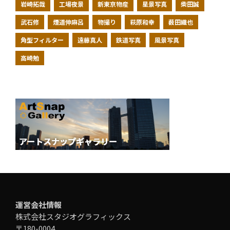
岩崎拓哉
工場夜景
新東京物産
星景写真
柴田誠
武石修
煙道伸麻呂
物撮り
萩原和幸
薮田織也
角型フィルター
遠藤真人
鉄道写真
風景写真
高崎勉
運営会社情報
株式会社スタジオグラフィックス
〒180-0004