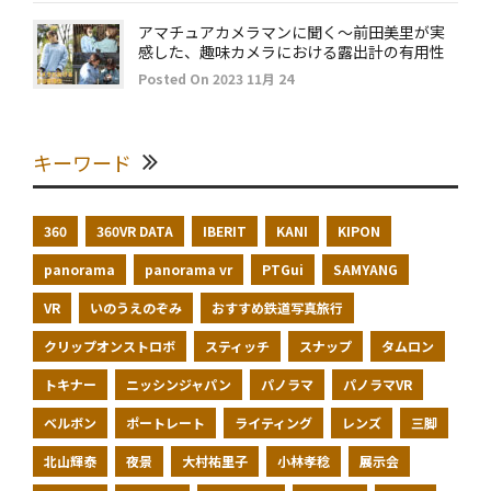
アマチュアカメラマンに聞く～前田美里が実
感した、趣味カメラにおける露出計の有用性
Posted On 2023 11月 24
キーワード
360
360VR DATA
IBERIT
KANI
KIPON
panorama
panorama vr
PTGui
SAMYANG
VR
いのうえのぞみ
おすすめ鉄道写真旅行
クリップオンストロボ
スティッチ
スナップ
タムロン
トキナー
ニッシンジャパン
パノラマ
パノラマVR
ベルボン
ポートレート
ライティング
レンズ
三脚
北山輝泰
夜景
大村祐里子
小林孝稔
展示会