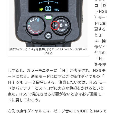
ロ（ 以
下 HSS
）モー
ドに変
更する
とき
は、操
作ダイ
操作ダイヤルの「 Ｈ 」を長押しするとハイスピードシンクロモード
ヤルの
になる
「 H 」
を長押
しすると、カラーモニターに「 H 」が表示され、HSS モ
ードになる。通常モードに戻すときは操作ダイヤルの「
Ｈ 」をもう一度長押しする。注意したいのは、HSS モー
ドはバッテリーとストロボに大きな負担をかけるという
点だ。HSS で発光させる必要がないときは必ず通常モー
ドに戻しておこう。
右側の操作ダイヤルには、ビープ音の ON/OFF と NAS で