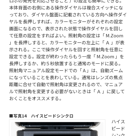
ロボの発光を対応させること ）の設定も簡単にできる。
本体背面の右側にある操作ダイヤルは複合スイッチにな
っており、ダイヤル盤面に記載されている方向へ操作ダイ
ヤルを長押しすれば、カラーモニターがそれぞれの設定
画面になるので、表示された状態で操作ダイヤルを回し
て任意の設定をすればよい。照射角の設定は「 M.Zoom
」を長押しすると、カラーモニターの左上に「 Ａ 」が表
示される。ここで操作ダイヤルを回すと照射角を任意に
設定できる。設定が終わったらもう一度「 M.Zoom 」を
長押しするか、約５秒放置すると通常のモードに戻る。
照射角マニュアル設定モードでの「 A 」は、自動ズーム
になっていることを表わしている。通常はレンズの焦点
距離に合せて自動で照射角は変更されるので、マニュア
ルで照射角を変更する必要がないときは「 Ａ 」に戻して
おくことをオススメする。
■写真14 ハイスピードシンクロ
ハイス
ピード
シンク