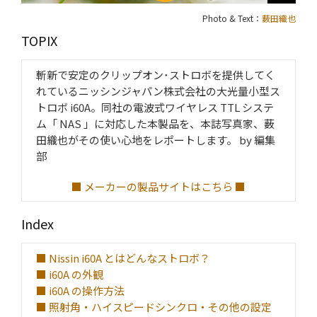
Photo & Text：
薮田織也
TOPIX
斬新で安定のクリップオン･ストロボを提供してく
れているニッシンジャパン株式会社の大光量小型ス
トロボ i60A。同社の電波式ワイヤレス TTL システ
ム「 NAS 」に対応した本製品を、本誌写真家、薮
田織也がその使い心地をレポートします。 by 編集
部
■ メーカーの製品サイトはこちら ■
Index
■ Nissin i60A とはどんなストロボ？
■ i60A の外観
■ i60A の操作方法
■ 照射角・ハイスピードシンクロ・その他の設定