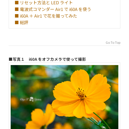
■ リセット方法と LED ライト
■ 電波式コマンダー Air1 で i60A を使う
■ i60A ＋ Air1 で花を撮ってみた
■ 総評
Go To Top
■写真１ i60A をオフカメラで使って撮影