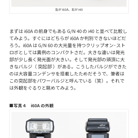
左が i60A、右が i40
まずは i60A の前身でもある G/N 40 の i40 と並べて比較し
てみよう。すぐにはどちらが i60A か判別できないほどだ
ろう。i60A は G/N 60 の大光量を持つクリップオン･スト
ロボとしては異例のコンパクトさだ。大きな違いは発光
部が少し長く発光面が大きい。そして発光部の頭頂に大
きなバルジ（ 突起部 ）がある。こうしたバルジができた
のは大容量コンデンサを搭載したためだそうで、筆者は
この突起部をパワーバルジと呼んでいる（笑）。それで
は外観をぐるりと眺めてみよう。
■写真４ i60A の外観