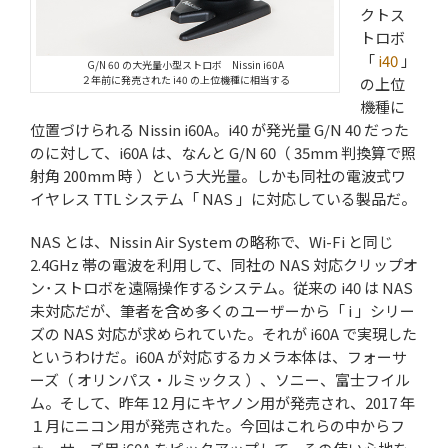
クトス
トロボ
「
i40
」
G/N 60 の大光量小型ストロボ Nissin i60A
２年前に発売された i40 の上位機種に相当する
の上位
機種に
位置づけられる Nissin i60A。i40 が発光量 G/N 40 だった
のに対して、i60A は、なんと G/N 60（ 35mm 判換算で照
射角 200mm 時 ）という大光量。しかも同社の電波式ワ
イヤレス TTL システム「 NAS 」に対応している製品だ。
NAS とは、Nissin Air System の略称で、Wi-Fi と同じ
2.4GHz 帯の電波を利用して、同社の NAS 対応クリップオ
ン･ストロボを遠隔操作するシステム。従来の i40 は NAS
未対応だが、筆者を含め多くのユーザーから「 i 」シリー
ズの NAS 対応が求められていた。それが i60A で実現した
というわけだ。i60A が対応するカメラ本体は、フォーサ
ーズ（ オリンパス・ルミックス ）、ソニー、富士フイル
ム。そして、昨年 12 月にキヤノン用が発売され、2017 年
１月にニコン用が発売された。今回はこれらの中からフ