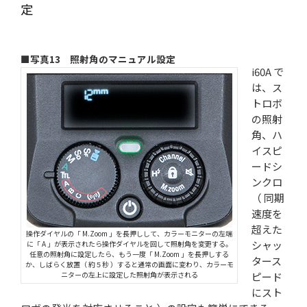
定
■写真13 照射角のマニュアル設定
i60A で
は、ス
トロボ
の照射
角、ハ
イスピ
ードシ
ンクロ
（ 同期
速度を
超えた
操作ダイヤルの「 M.Zoom 」を長押しして、カラーモニターの左端
シャッ
に「 A 」が表示されたら操作ダイヤルを回して照射角を変更する。
任意の照射角に設定したら、もう一度「 M.Zoom 」を長押しする
タース
か、しばらく放置（ 約５秒 ）すると通常の画面に変わり、カラーモ
ニターの左上に設定した照射角が表示される
ピード
にスト