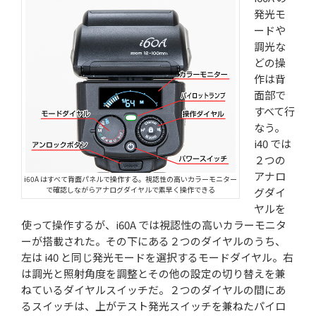
発光モ
ードや
調光な
どの操
作は背
面部で
すべて行
なう。
i40 では
２つの
アナロ
i60A はすべて背面パネルで操作する。視認性の高いカラーモニター
で確認しながらアナログダイヤルで素早く操作できる
グダイ
ヤルを
使って操作するが、i60A では視認性の高いカラーモニタ
ーが搭載された。その下にある２つのダイヤルのうち、
左は i40 と同じ発光モードを選択するモードダイヤル。右
は調光と照射角度を調整とその他の設定の切り替えを兼
ねているダイヤルスイッチだ。２つのダイヤルの間にあ
るスイッチは、上がテスト発光スイッチを兼ねたパイロ