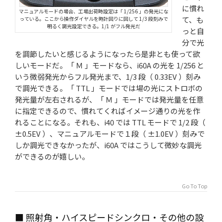
に慣れ
マニュアルモードの場合、工場出荷時設定は「 1/256 」の発光にな
て、も
っている。ここから操作ダイヤルを時計回りに回して 1/3 段刻みで
明るく調光設定できる。1/1 がフル発光だ
っと自
分で光
を調節したいと感じるようになったら是非とも使って欲
しいモードだ。「 Ｍ 」モードなら、i60A の光を 1/256 と
いう微弱発光からフル発光まで、1/3 段（ 0.33EV ）刻み
で調光できる。「 TTL 」モードでは場の光にストロボの
発光量が左右されるが、「 Ｍ 」モードでは発光量を任意
に指定できるので、慣れてくればイメージ通りの光を作
れることになる。それも、i40 では TTL モードで 1/2 段（
±0.5EV ）、マニュアルモードで１段（ ±1.0EV ）刻みで
しか調光できなかったが、i60A ではこうして微妙な調光
ができるのが嬉しい。
Go To Top
■ 照射角・ハイスピードシンクロ・その他の設