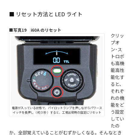
■ リセット方法と LED ライト
■写真19 i60A のリセット
クリッ
プオ
ン･ス
トロボ
も高機
能高性
能化す
ると、
それぞ
れの機
能をど
電源が入っている状態で、パイロットランプを押しながらパワース
う設定
イッチを長押し（ 約３秒 ）すると、工場出荷時の設定にリセット
してい
たの
か、全部覚えていることがむずかしくなる。そんなとき