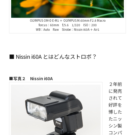
OLYMPUS OM-D E-M1 ＋ OLYMPUS M.60mm F2.8 Macro
forcus：60mm f/5.6 1/320 ISO：200
WB：Auto Raw Strobe：Nissin i60A ＋ Air1
■ Nissin i60A とはどんなストロボ？
■写真２ Nissin i60A
２年前
に発売
されて
好評を
博した
たニッ
シン製
コンパ