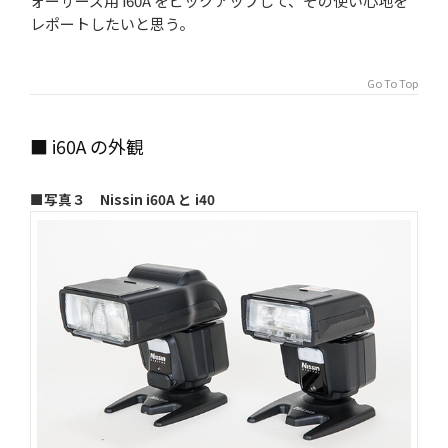
ォーサーズ用 i60A をピックアップして、その使い心地を
レポートしたいと思う。
Go To Top
■ i60A の外観
■写真３ Nissin i60A と i40