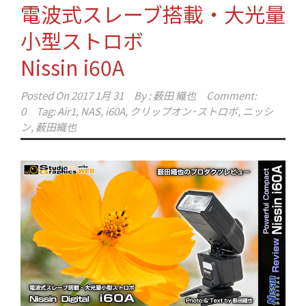
電波式スレーブ搭載・大光量
小型ストロボ
Nissin i60A
Posted On
2017 1月 31
By :
薮田 織也
Comment:
0
Tag:
Air1
,
NAS
,
i60A
,
クリップオン･ストロボ
,
ニッシ
ン
,
薮田織也