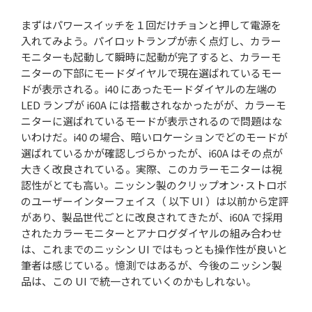
まずはパワースイッチを１回だけチョンと押して電源を
入れてみよう。パイロットランプが赤く点灯し、カラー
モニターも起動して瞬時に起動が完了すると、カラーモ
ニターの下部にモードダイヤルで現在選ばれているモー
ドが表示される。i40 にあったモードダイヤルの左端の
LED ランプが i60A には搭載されなかったがが、カラーモ
ニターに選ばれているモードが表示されるので問題はな
いわけだ。i40 の場合、暗いロケーションでどのモードが
選ばれているかが確認しづらかったが、i60A はその点が
大きく改良されている。実際、このカラーモニターは視
認性がとても高い。ニッシン製のクリップオン･ストロボ
のユーザーインターフェイス（ 以下 UI ）は以前から定評
があり、製品世代ごとに改良されてきたが、i60A で採用
されたカラーモニターとアナログダイヤルの組み合わせ
は、これまでのニッシン UI ではもっとも操作性が良いと
筆者は感じている。憶測ではあるが、今後のニッシン製
品は、この UI で統一されていくのかもしれない。