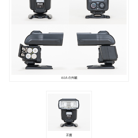
i60A の外観
正面