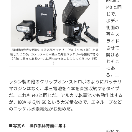
納部は
i40 と同
じで、
ボディ
側面の
蓋をス
ライド
させて
長時間の発光を可能にする外部バッテリー PS8（ Nissin 製 ）を接
開ける
続したところ。カメラメーカー純正の外部バッテリーも接続できる
（ PS8 に貼ってあるシールは見なかったことにしてください（笑）
とそこ
）
にあ
る。ニ
ッシン製の他のクリップオン･ストロボのようにバッテリ
マガジンはなく、単三電池を４本を直接収納するタイプ
だ。これも i40 と同じだ。アルカリ乾電池でも動作はする
が、i60A は G/N 60 という大光量なので、エネループなど
のニッケル水素電池がお奨めだ。
■写真６ 操作系は背面に集中
i60A の