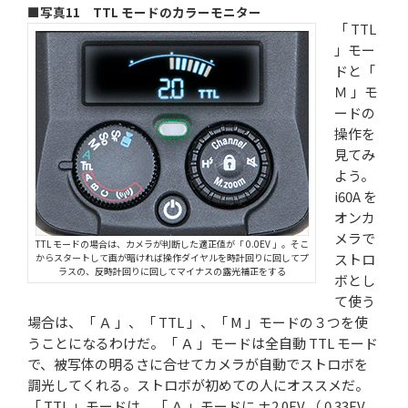
■写真11 TTL モードのカラーモニター
「 TTL
」モー
ドと「
Ｍ 」モ
ードの
操作を
見てみ
よう。
i60A を
オンカ
メラで
TTL モードの場合は、カメラが判断した適正値が「 0.0EV 」。そこ
ストロ
からスタートして画が暗ければ操作ダイヤルを時計回りに回してプ
ラスの、反時計回りに回してマイナスの露光補正をする
ボとし
て使う
場合は、「 Ａ 」、「 TTL 」、「 M 」モードの３つを使
うことになるわけだ。「 Ａ 」モードは全自動 TTL モード
で、被写体の明るさに合せてカメラが自動でストロボを
調光してくれる。ストロボが初めての人にオススメだ。
「 TTL 」モードは、「 Ａ 」モードに ±2.0EV （ 0.33EV