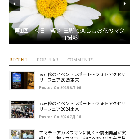
第1回 ＜日中編＞ 三脚で楽しむお花のマク
ロ撮影
RECENT
POPULAR
COMMENTS
武石修のイベントレポート～フォトアクセサ
リーフェア2025東京
Posted On 2025 8月 06
武石修のイベントレポート～フォトアクセサ
リーフェア2024東京
Posted On 2024 7月 16
アマチュアカメラマンに聞く～前田美里が実
感した、趣味カメラにおける露出計の有用性