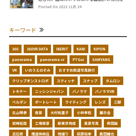
Posted On 2023 11月 24
キーワード
360
360VR DATA
IBERIT
KANI
KIPON
panorama
panorama vr
PTGui
SAMYANG
VR
いのうえのぞみ
おすすめ鉄道写真旅行
クリップオンストロボ
スティッチ
スナップ
タムロン
トキナー
ニッシンジャパン
パノラマ
パノラマVR
ベルボン
ポートレート
ライティング
レンズ
三脚
北山輝泰
夜景
大村祐里子
小林孝稔
展示会
岩崎拓哉
工場夜景
新東京物産
星景写真
柴田誠
武石修
煙道伸麻呂
物撮り
萩原和幸
薮田織也