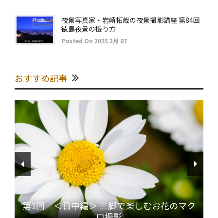
夜景写真家・岩崎拓哉の夜景撮影講座 第84回
徳島夜景の撮り方
Posted On 2025 2月 07
おすすめ記事
第1回 ＜日中編＞ 三脚で楽しむお花のマク
ロ撮影