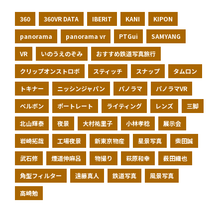
360
360VR DATA
IBERIT
KANI
KIPON
panorama
panorama vr
PTGui
SAMYANG
VR
いのうえのぞみ
おすすめ鉄道写真旅行
クリップオンストロボ
スティッチ
スナップ
タムロン
トキナー
ニッシンジャパン
パノラマ
パノラマVR
ベルボン
ポートレート
ライティング
レンズ
三脚
北山輝泰
夜景
大村祐里子
小林孝稔
展示会
岩崎拓哉
工場夜景
新東京物産
星景写真
柴田誠
武石修
煙道伸麻呂
物撮り
萩原和幸
薮田織也
角型フィルター
遠藤真人
鉄道写真
風景写真
高崎勉