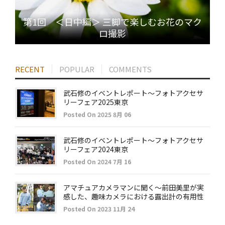
第1回 ＜日中編＞ 三脚で楽しむお花のマク
ロ撮影
RECENT
POPULAR
COMMENTS
武石修のイベントレポート～フォトアクセサ
リーフェア2025東京
Posted On 2025 8月 06
武石修のイベントレポート～フォトアクセサ
リーフェア2024東京
Posted On 2024 7月 16
アマチュアカメラマンに聞く～前田美里が実
感した、趣味カメラにおける露出計の有用性
Posted On 2023 11月 24