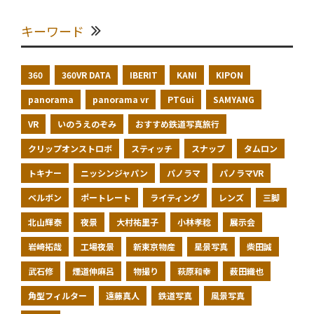
キーワード
360
360VR DATA
IBERIT
KANI
KIPON
panorama
panorama vr
PTGui
SAMYANG
VR
いのうえのぞみ
おすすめ鉄道写真旅行
クリップオンストロボ
スティッチ
スナップ
タムロン
トキナー
ニッシンジャパン
パノラマ
パノラマVR
ベルボン
ポートレート
ライティング
レンズ
三脚
北山輝泰
夜景
大村祐里子
小林孝稔
展示会
岩崎拓哉
工場夜景
新東京物産
星景写真
柴田誠
武石修
煙道伸麻呂
物撮り
萩原和幸
薮田織也
角型フィルター
遠藤真人
鉄道写真
風景写真