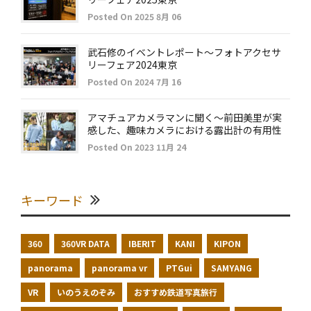
Posted On 2025 8月 06
武石修のイベントレポート～フォトアクセサ
リーフェア2024東京
Posted On 2024 7月 16
アマチュアカメラマンに聞く～前田美里が実
感した、趣味カメラにおける露出計の有用性
Posted On 2023 11月 24
キーワード
360
360VR DATA
IBERIT
KANI
KIPON
panorama
panorama vr
PTGui
SAMYANG
VR
いのうえのぞみ
おすすめ鉄道写真旅行