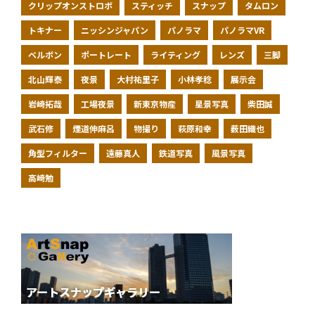
クリップオンストロボ
スティッチ
スナップ
タムロン
トキナー
ニッシンジャパン
パノラマ
パノラマVR
ベルボン
ポートレート
ライティング
レンズ
三脚
北山輝泰
夜景
大村祐里子
小林孝稔
展示会
岩崎拓哉
工場夜景
新東京物産
星景写真
柴田誠
武石修
煙道伸麻呂
物撮り
萩原和幸
薮田織也
角型フィルター
遠藤真人
鉄道写真
風景写真
高崎勉