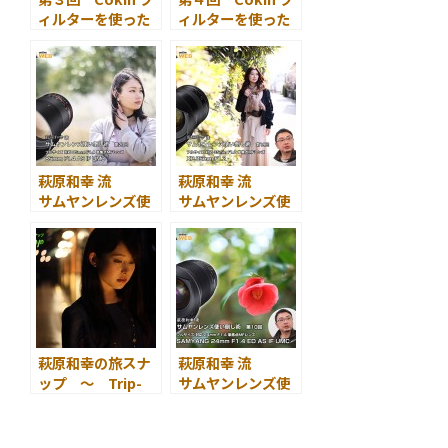
ィルターを使った
ィルターを使った
フラット光でのポ
窓際でのポートレ
ートレート
ート
萩原和幸 流
萩原和幸 流
サムヤンレンズ使
サムヤンレンズ使
い倒し術 第20回
い倒し術 第19回
SAMYANG 85mm
SAMYANG XP
F1.4 AS IF UMC
35mm F1.2
萩原和幸の旅スナ
萩原和幸 流
ップ ～ Trip-
サムヤンレンズ使
Snap
い倒し術 第10回
第16回 神戸を行く
SAMYANG 24mm
＜後編＞
F1.4 ED AS IF