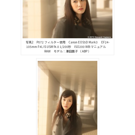
写真2 P072 フィルター使用 Canon EOS5D Mark3 EF24-
105mm F4L IS USM f4.0 1/200秒 ISO200 WB:マニュアル
RAW モデル：澤田園子 （ ABP ）