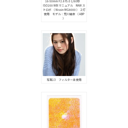
16-50mm F2.8 f5.0 1/60秒
ISO200 WB:マニュアル RAW ス
トロボ （ Nissin MG8000 ） ２灯
使用 モデル：荒川結奈 （ ABP
）
写真13 フィルター未使用