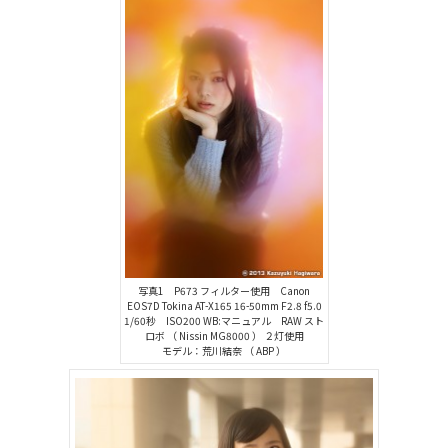
写真1 P673 フィルター使用 Canon
EOS7D Tokina AT-X165 16-50mm F2.8 f5.0
1/60秒 ISO200 WB:マニュアル RAW スト
ロボ （ Nissin MG8000 ） ２灯使用
モデル：荒川結奈 （ ABP ）