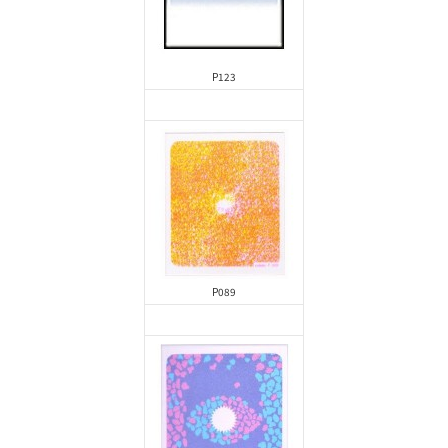
P123
P089