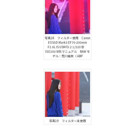
写真18 フィルター使用 Canon
EOS5D Mark3 EF70-200mm
F2.8L IS USM f3.2 1/320 秒
ISO200 WB:マニュアル RAW モ
デル：荒川結奈（ ABP
写真19 フィルター未使用