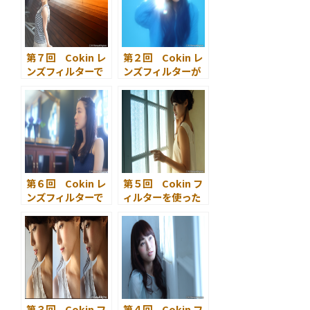
第７回 Cokin レ
第２回 Cokin レ
ンズフィルターで
ンズフィルターが
スナップ風ポート
広げる写真表現の
レート：散歩編
幅
第６回 Cokin レ
第５回 Cokin フ
ンズフィルターで
ィルターを使った
スナップ風ポート
ハウススタジオで
レート：洋館編
のポートレート
まとめ編
第３回 Cokin フ
第４回 Cokin フ