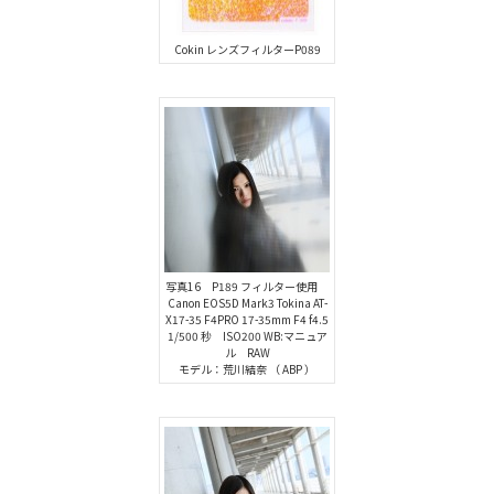
Cokin レンズフィルターP089
写真16 P189 フィルター使用
Canon EOS5D Mark3 Tokina AT-
X17-35 F4PRO 17-35mm F4 f4.5
1/500 秒 ISO200 WB:マニュア
ル RAW
モデル：荒川結奈 （ ABP ）