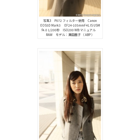
写真3 P072 フィルター使用 Canon
EOS5D Mark3 EF24-105mmF4L IS USM
f4.0 1/200秒 ISO200 WB:マニュアル
RAW モデル：澤田園子 （ ABP ）