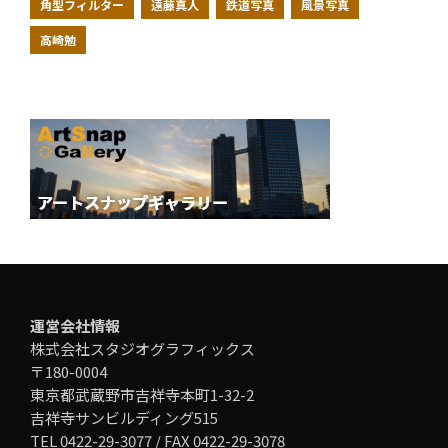
角型フィルター
遠藤真人
鉄道写真
風景写真
高崎勉
運営会社情報
株式会社スタジオグラフィックス
〒180-0004
東京都武蔵野市吉祥寺本町1-32-2
吉祥寺サンビルディング515
TEL 0422-29-3077 / FAX 0422-29-3078