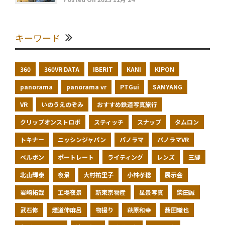
キーワード
360
360VR DATA
IBERIT
KANI
KIPON
panorama
panorama vr
PTGui
SAMYANG
VR
いのうえのぞみ
おすすめ鉄道写真旅行
クリップオンストロボ
スティッチ
スナップ
タムロン
トキナー
ニッシンジャパン
パノラマ
パノラマVR
ベルボン
ポートレート
ライティング
レンズ
三脚
北山輝泰
夜景
大村祐里子
小林孝稔
展示会
岩崎拓哉
工場夜景
新東京物産
星景写真
柴田誠
武石修
煙道伸麻呂
物撮り
萩原和幸
薮田織也