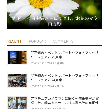
第1回 ＜日中編＞ 三脚で楽しむお花のマク
ロ撮影
RECENT
POPULAR
COMMENTS
武石修のイベントレポート～フォトアクセサ
リーフェア2025東京
Posted On 2025 8月 06
武石修のイベントレポート～フォトアクセサ
リーフェア2024東京
Posted On 2024 7月 16
アマチュアカメラマンに聞く～前田美里が実
感した、趣味カメラにおける露出計の有用性
Posted On 2023 11月 24