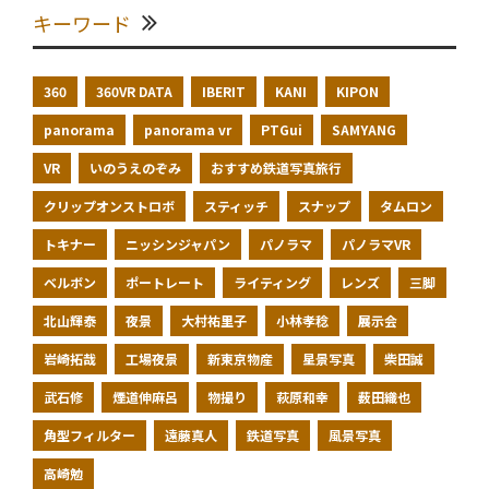
キーワード
360
360VR DATA
IBERIT
KANI
KIPON
panorama
panorama vr
PTGui
SAMYANG
VR
いのうえのぞみ
おすすめ鉄道写真旅行
クリップオンストロボ
スティッチ
スナップ
タムロン
トキナー
ニッシンジャパン
パノラマ
パノラマVR
ベルボン
ポートレート
ライティング
レンズ
三脚
北山輝泰
夜景
大村祐里子
小林孝稔
展示会
岩崎拓哉
工場夜景
新東京物産
星景写真
柴田誠
武石修
煙道伸麻呂
物撮り
萩原和幸
薮田織也
角型フィルター
遠藤真人
鉄道写真
風景写真
高崎勉