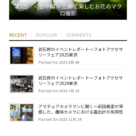
第1回 ＜日中編＞ 三脚で楽しむお花のマク
ロ撮影
RECENT
POPULAR
COMMENTS
武石修のイベントレポート～フォトアクセサ
リーフェア2025東京
Posted On 2025 8月 06
武石修のイベントレポート～フォトアクセサ
リーフェア2024東京
Posted On 2024 7月 16
アマチュアカメラマンに聞く～前田美里が実
感した、趣味カメラにおける露出計の有用性
Posted On 2023 11月 24