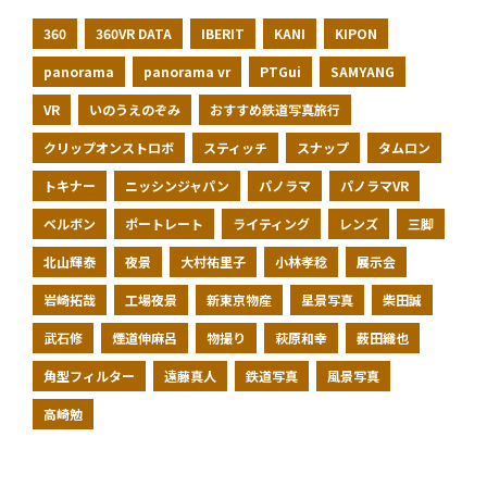
360
360VR DATA
IBERIT
KANI
KIPON
panorama
panorama vr
PTGui
SAMYANG
VR
いのうえのぞみ
おすすめ鉄道写真旅行
クリップオンストロボ
スティッチ
スナップ
タムロン
トキナー
ニッシンジャパン
パノラマ
パノラマVR
ベルボン
ポートレート
ライティング
レンズ
三脚
北山輝泰
夜景
大村祐里子
小林孝稔
展示会
岩崎拓哉
工場夜景
新東京物産
星景写真
柴田誠
武石修
煙道伸麻呂
物撮り
萩原和幸
薮田織也
角型フィルター
遠藤真人
鉄道写真
風景写真
高崎勉