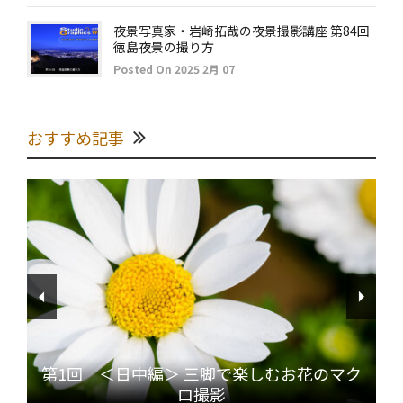
夜景写真家・岩崎拓哉の夜景撮影講座 第84回
徳島夜景の撮り方
Posted On 2025 2月 07
おすすめ記事
第1回 ＜日中編＞ 三脚で楽しむお花のマク
ロ撮影