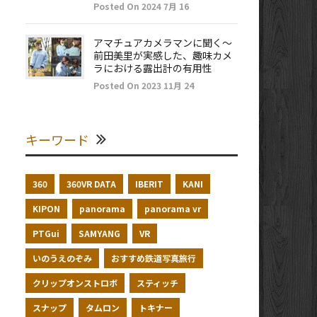
Posted On 2024 7月 16
アマチュアカメラマンに聞く～
前田美里が実感した、趣味カメ
ラにおける露出計の有用性
Posted On 2023 11月 24
キーワード
360
360VR DATA
IBERIT
KANI
KIPON
panorama
panorama vr
PTGui
SAMYANG
VR
いのうえのぞみ
おすすめ鉄道写真旅行
クリップオンストロボ
スティッチ
スナップ
タムロン
トキナー