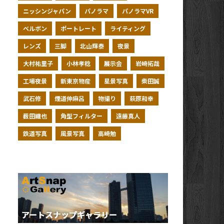
ニッシンジャパン
パノラマ
パノラマVR
ベルボン
ポートレート
ライティング
レンズ
三脚
北山輝泰
夜景
大村祐里子
小林孝稔
展示会
岩崎拓哉
工場夜景
新東京物産
星景写真
柴田誠
武石修
煙道伸麻呂
物撮り
萩原和幸
薮田織也
角型フィルター
遠藤真人
鉄道写真
風景写真
高崎勉