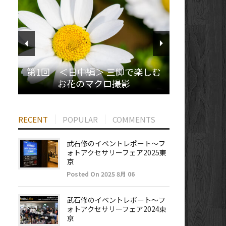
第1回 ＜日中編＞ 三脚で楽しむ
お花のマクロ撮影
RECENT
POPULAR
COMMENTS
武石修のイベントレポート～フ
ォトアクセサリーフェア2025東
京
Posted On 2025 8月 06
武石修のイベントレポート～フ
ォトアクセサリーフェア2024東
京