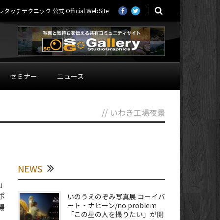
ニック 公式 Official WebSite
セミナー
ニュース
//
いわき工場夜景
NEWS
 」
ポ
いのうえのぞみ写真展 コーイバ
ート・ナヒーン/no problem
場
「この星の人を撮りたい」が開