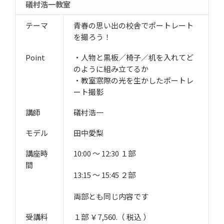
礒村浩一教室
テーマ
青春の思い出の校舎でポートレート
を撮ろう！
Point
・人物と黒板／椅子／机を入れてど
のように組み立てるか
・教室窓際の光を生かしたポートレ
ート撮影
講師
礒村浩一
モデル
田中愛梨
講座時
10:00 ～ 12:30 １部
間
13:15 ～ 15:45 ２部
両部とも同じ内容です
受講料
１部 ￥7,560.（ 税込 ）