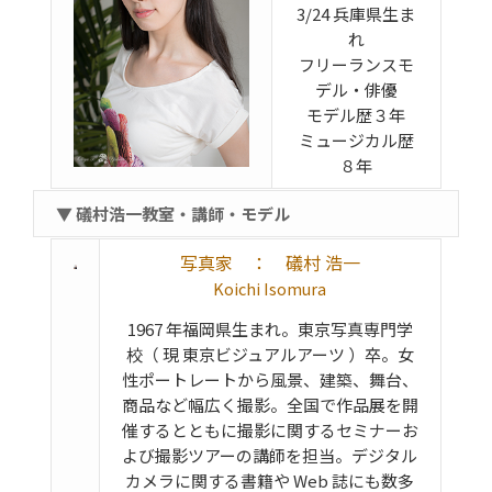
3/24 兵庫県生ま
れ
フリーランスモ
デル・俳優
モデル歴３年
ミュージカル歴
８年
▼ 礒村浩一教室・講師・モデル
写真家 ： 礒村 浩一
Koichi Isomura
1967 年福岡県生まれ。東京写真専門学
校（ 現 東京ビジュアルアーツ ）卒。女
性ポートレートから風景、建築、舞台、
商品など幅広く撮影。全国で作品展を開
催するとともに撮影に関するセミナーお
よび撮影ツアーの講師を担当。デジタル
カメラに関する書籍や Web 誌にも数多