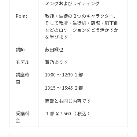
ミングおよびライティング
Point
教師・生徒の２つのキャラクター、
そして教壇・生徒机・窓際・廊下側
などのロケーションをどう活かすか
を学びます
講師
薮田織也
モデル
蒼乃ありす
講座時
10:00 ～ 12:30 １部
間
13:15 ～ 15:45 ２部
両部とも同じ内容です
受講料
１部 ￥7,560.（ 税込 ）
金