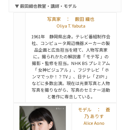
▼ 薮田織也教室・講師・モデル
写真家 ： 薮田 織也
Oliya T. Yabuta
1961年 静岡県出身。テレビ番組制作会
社、コンピュータ周辺機器メーカーの製
品企画と広告担当を経て、人物写真家
に。撮られかたの解説書「 モテ写 」の
撮影・監修を担当。NHK BS プレミアム
「 女神ビジュアル 」、フジテレビ「 ホ
ンマでっか！？TV 」、日テレ「 ZIP! 」
などに多数出演。現在は光景写真と人物
写真を撮りながら、写真のセミナー活動
と著作に専念している。
モデル ： 蒼
乃 ありす
Alice Aono