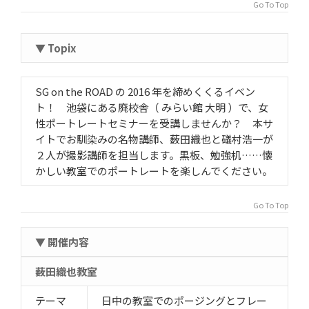
Go To Top
▼ Topix
SG on the ROAD の 2016 年を締めくくるイベン
ト！ 池袋にある廃校舎（ みらい館 大明 ）で、女
性ポートレートセミナーを受講しませんか？ 本サ
イトでお馴染みの名物講師、薮田織也と礒村浩一が
２人が撮影講師を担当します。黒板、勉強机……懐
かしい教室でのポートレートを楽しんでください。
Go To Top
▼ 開催内容
薮田織也教室
テーマ
日中の教室でのポージングとフレー