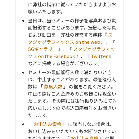
に弊社の指示に従っていただきますようお
願いいたします。
当日は、当セミナーの様子を写真および動
画撮影することがあります。撮影した写真
および動画を、弊社の運営する媒体『
ス
タジオグラフィックス on the web
』、『
SGギャラリー
』、『
スタジオグラフィッ
クス on the Facebook
』、『
Twitter
』
などに掲載する場合がございます。
セミナーの最低催行人数に満たないとき
は、中止することがあります。最低催行人
数は 「
募集人数
」 の欄をご覧ください。
中止の際はご入金済みのお客様には返金い
たします。 その際には銀行振り込みにて対
応いたしますので振込口座番号をお聞きい
たします。
「
お申込み資格
」 に該当しない場合は、
お申し込みをいただいてもお断りさせてい
ただきますので、「
お申込み資格
」 の欄