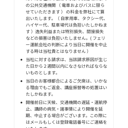
の公共交通機関 （ 電車およびバスに限ら
せていただきます ） の料金を弊社にて算
出いたします。（ 自家用車、タクシー代、
ハイヤー代、駐車場代は負担いたしかねま
す ）逸失利益または特別損失、間接損失
などの損害は負担いたしません。( フェリ
ー運航会社の判断により当日に開催を中止
する時は当社責とはなりません ）
当社に対する請求は、当該請求原因が生じ
た日から２週間以内になさなければならな
いものとします。
当日のお客様都合によるご欠席は、いかな
る理由でもご返金、講座振替等の処置はい
たしかねます。
開催前日に天候、交通機関の遅延・運航停
止、講師の病気・諸事情により開催を延
期、中止する場合がございます。この際に
はメールもしくは登録電話番号にご連絡を