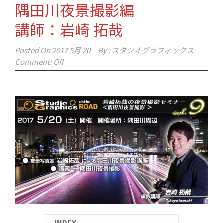
隅田川夜景撮影編
講師：岩崎 拓哉
Posted On
2017 5月 20
By :
スタジオグラフィックス
Comment: Off
INDEX