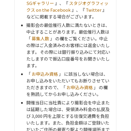
SGギャラリー
』、『
スタジオグラフィッ
クス on the Facebook
』、『
Twitter
』
などに掲載する場合がございます。
撮影会の最低催行人数に満たないときは、
中止することがあります。最低催行人数は
「
募集人数
」 の欄をご覧ください。中止
の際はご入金済みのお客様には返金いたし
ます。 その際には銀行振り込みにて対応い
たしますので振込口座番号をお聞きいたし
ます。
「
お申込み資格
」 に該当しない場合は、
お申し込みをいただいてもお断りさせてい
ただきますので、「
お申込み資格
」 の欄
を熟読してからお申し込みください。
開催当日に当社責により撮影会を中止また
は延期した場合は、受領済み料金の払戻及
び 3,000 円を上限とする往復交通費を負担
いたします。また、負担金額はご登録いた
だいたご住所の最寄り駅より開催場所まで