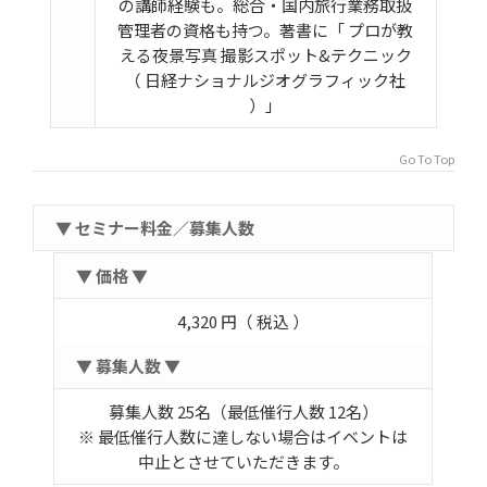
の講師経験も。総合・国内旅行業務取扱
管理者の資格も持つ。著書に「 プロが教
える夜景写真 撮影スポット&テクニック
（ 日経ナショナルジオグラフィック社
）」
Go To Top
▼ セミナー料金／募集人数
▼ 価格 ▼
4,320 円（ 税込 ）
▼ 募集人数 ▼
募集人数 25名（最低催行人数 12名）
※ 最低催行人数に達しない場合はイベントは
中止とさせていただきます。