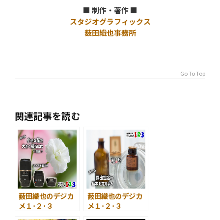
■ 制作・著作 ■
スタジオグラフィックス
薮田織也事務所
Go To Top
関連記事を読む
薮田織也のデジカ
薮田織也のデジカ
メ１･２･３
メ１･２･３
第２回 小さな花
第８回 露出設定