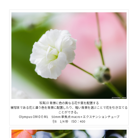
写真10 背景に色の異なる花や葉を配置する
被写体である花と違う色を背景に配置したり、暗い背景を選ぶことで花を引き立てる
ことができる。
Olympus OM-D E-M1 50mm 単焦点 macro + エクステンションチューブ
f/8 1/4 秒 ISO：400