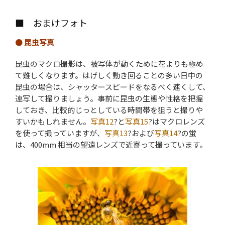
■ おまけフォト
● 昆虫写真
昆虫のマクロ撮影は、被写体が動くために花よりも極め
て難しくなります。はげしく動き回ることの多い日中の
昆虫の場合は、シャッタースピードをなるべく速くして、
連写して撮りましょう。事前に昆虫の生態や性格を把握
しておき、比較的じっとしている時間帯を狙うと撮りや
すいかもしれません。
写真12
?と
写真15
?はマクロレンズ
を使って撮っていますが、
写真13
?および
写真14
?の蛍
は、400mm 相当の望遠レンズで近寄って撮っています。