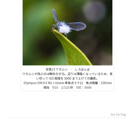
写真15 ワタムシ - しろばんば
ワタムシが飛ぶのは晩秋の夕方。辺りは薄暗くなっているため、思
い切って ISO 感度を 5000 まで上げての撮影。
Olympus OM-D E-M1 + 50mm 単焦点マクロ 焦点距離：100mm
相当 f/10 1/123 秒 ISO：5000
Go To Top