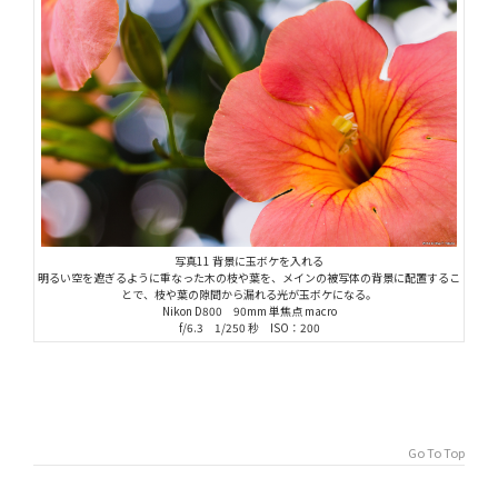
写真11 背景に玉ボケを入れる
明るい空を遮ぎるように重なった木の枝や葉を、メインの被写体の背景に配置するこ
とで、枝や葉の隙間から漏れる光が玉ボケになる。
Nikon D800 90mm 単焦点 macro
f/6.3 1/250 秒 ISO：200
Go To Top