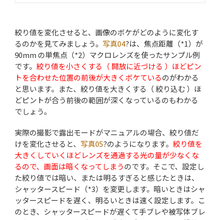
絞り値を変化させると、画像のボケがどのように変化す
るのかを見てみましょう。
写真04
?は、焦点距離（*1）が
90mm の単焦点（*2）マクロレンズを使ったサンプル例
です。
絞り値を小さくする（ 開放に近づける ）ほどピン
トを合わせた位置の前後が大きくボケている
のがわかる
と思います。また、絞り値を大きくする（ 絞り込む ）ほ
どピントが合う前後の範囲が深くなっているのもわかる
でしょう。
実際の撮影で露出モードがマニュアルの場合、絞り値だ
けを変化させると、
写真05
?のようになります。
絞り値を
大きくしていくほどレンズを通過する光の量が少なくな
るので、画面は暗くなってしまう
のです。そこで、設定し
た絞り値では暗い、または明るすぎると感じたときは、
シャッタースピード（*3）を変更します。暗いときはシャ
ッタースピードを遅く、明るいときは速く設定します。こ
のとき、シャッタースピードが遅くて手ブレや被写体ブレ