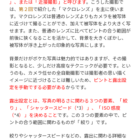
」、または「 近接撮影 」と呼びます
。こうした撮影で
は、
第２回
で紹介した「 マクロレンズ 」を主に使いま
す。マクロレンズは普通のレンズよりもカメラを被写体
に近づけて撮ることができ、加えて被写体をより大きく写
せます。また、普通のレンズに比べてピントの合う範囲が
前後に狭くなることを活かして、背景を大きくぼかし、
被写体が浮き上がった印象的な写真にします。
背景だけがボケた写真は魅力的ではありますが、その撮
影となると、少しだけ高度なテクニックが必要です。とい
うのも、カメラ任せの全自動撮影では撮影者の思い描く
イメージに近づけることは難しいため、
ピントと露出設
定を手動でする必要がある
からです。
露出設定とは、写真の明るさに関わる３つの要素、「 絞
り 」、「 シャッタースピード（
*3
） 」、「 ISO 感度
（
*4
） 」を決めること
です。この３つの要素の中で、ピ
ントの合う範囲に関わるものが「 絞り 」です。
絞りやシャッタースピードなどの、露出に関わる詳細な