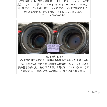
マクロ撮影では、カメラの露出モードを「 M 」（ マニュアル／手
動 ）にしておく。続いてカメラ本体にあるフォーカスモードの切り
替えを使い、ピント合わせも「 M 」にする。レンズの鏡筒にスイッ
チがある場合は、そちらだけ「 M 」にしても構わない。
（ Nikonn D7000 の例 ）
写真03 絞りとは？
レンズ内に組み込まれた、複数枚の板を組み合わせた「 絞り羽根
」で、光が通る穴の大きさを調節する機構が「 絞り 」。穴を通る
光の量を数値化したものが「 F 値 」と呼ばれ、f/2.8、や f/11 など
と表記する。F 値は小さいほど明るく、大きいほど暗くなる。
Go To Top