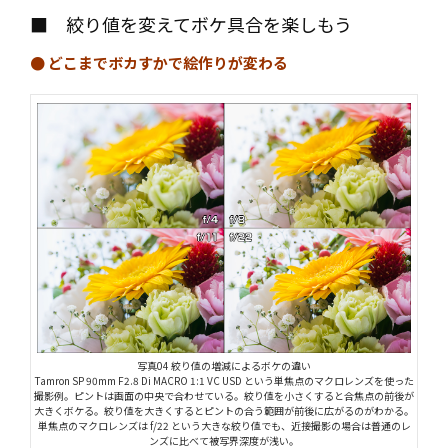
■ 絞り値を変えてボケ具合を楽しもう
● どこまでボカすかで絵作りが変わる
写真04 絞り値の増減によるボケの違い
Tamron SP 90mm F2.8 Di MACRO 1:1 VC USD という単焦点のマクロレンズを使った
撮影例。ピントは画面の中央で合わせている。絞り値を小さくすると合焦点の前後が
大きくボケる。絞り値を大きくするとピントの合う範囲が前後に広がるのがわかる。
単焦点のマクロレンズは f/22 という大きな絞り値でも、近接撮影の場合は普通のレ
ンズに比べて被写界深度が浅い。