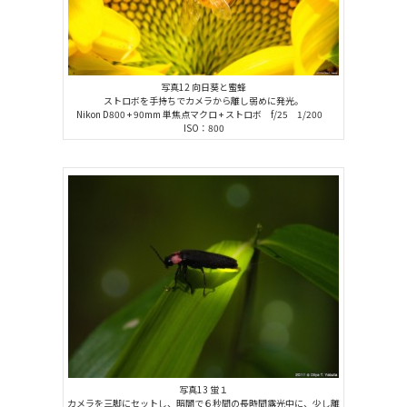
写真12 向日葵と蜜蜂
ストロボを手持ちでカメラから離し弱めに発光。
Nikon D800 + 90mm 単焦点マクロ + ストロボ f/25 1/200
ISO：800
写真13 蛍１
カメラを三脚にセットし、暗闇で６秒間の長時間露光中に、少し離