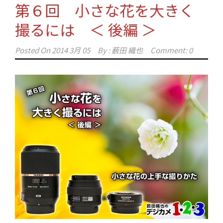
第６回 小さな花を大きく
撮るには ＜ 後編 ＞
Posted On
2014 3月 05
By :
薮田 織也
Comment: 0