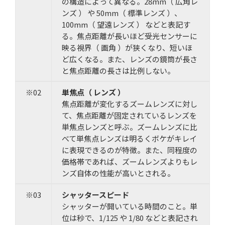
の構造によって異なる。28mm（ 広角レ
ンズ ） や 50mm（ 標準レンズ ）、
100mm（ 望遠レンズ ） などと表記す
る。焦点距離が長いほど受光センサーに
映る視界（ 画角 ）が狭くなり、短いほ
ど広くなる。また、レンズの鏡筒が長さ
と焦点距離の長さは比例しない。
※02
単焦点（ レンズ ）
焦点距離が変化するズームレンズに対し
て、焦点距離が固定されているレンズを
単焦点レンズと呼ぶ。ズームレンズに比
べて単焦点レンズは明るくボケがキレイ
に表現できるのが特徴。また、同程度の
価格帯であれば、ズームレンズよりもレ
ンズ自体の性能が高いとされる。
※03
シャッタースピード
シャッターが開いている時間のこと。単
位は秒で、1/125 や 1/80 などと表記され