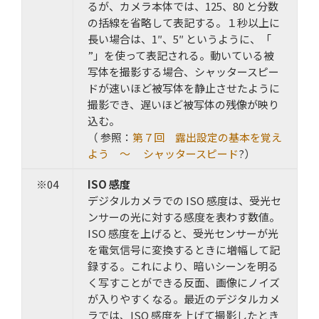
るが、カメラ本体では、125、80 と分数
の括線を省略して表記する。１秒以上に
長い場合は、1″、5″ というように、「
”」を使って表記される。動いている被
写体を撮影する場合、シャッタースピー
ドが速いほど被写体を静止させたように
撮影でき、遅いほど被写体の残像が映り
込む。
（ 参照：
第７回 露出設定の基本を覚え
よう ～ シャッタースピード
?）
※04
ISO 感度
デジタルカメラでの ISO 感度は、受光セ
ンサーの光に対する感度を表わす数値。
ISO 感度を上げると、受光センサーが光
を電気信号に変換するときに増幅して記
録する。これにより、暗いシーンを明る
く写すことができる反面、画像にノイズ
が入りやすくなる。最近のデジタルカメ
ラでは、ISO 感度を上げて撮影したとき