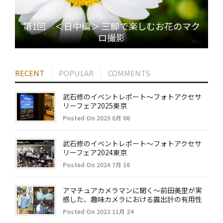
第1回 ＜日中編＞ 三脚で楽しむお花のマク
ロ撮影
RECENT
POPULAR
COMMENTS
武石修のイベントレポート～フォトアクセサ
リーフェア2025東京
Posted On 2025 8月 06
武石修のイベントレポート～フォトアクセサ
リーフェア2024東京
Posted On 2024 7月 16
アマチュアカメラマンに聞く～前田美里が実
感した、趣味カメラにおける露出計の有用性
Posted On 2023 11月 24