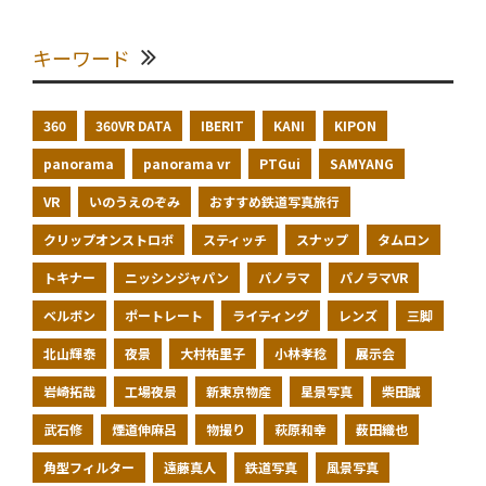
キーワード
360
360VR DATA
IBERIT
KANI
KIPON
panorama
panorama vr
PTGui
SAMYANG
VR
いのうえのぞみ
おすすめ鉄道写真旅行
クリップオンストロボ
スティッチ
スナップ
タムロン
トキナー
ニッシンジャパン
パノラマ
パノラマVR
ベルボン
ポートレート
ライティング
レンズ
三脚
北山輝泰
夜景
大村祐里子
小林孝稔
展示会
岩崎拓哉
工場夜景
新東京物産
星景写真
柴田誠
武石修
煙道伸麻呂
物撮り
萩原和幸
薮田織也
角型フィルター
遠藤真人
鉄道写真
風景写真