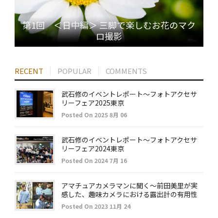
第1回 ＜日中編＞ 三脚で楽しむお花のマク
ロ撮影
RECENT
POPULAR
COMMENTS
武石修のイベントレポート～フォトアクセサ
リーフェア2025東京
Posted On 2025 8月 06
武石修のイベントレポート～フォトアクセサ
リーフェア2024東京
Posted On 2024 7月 16
アマチュアカメラマンに聞く～前田美里が実
感した、趣味カメラにおける露出計の有用性
Posted On 2023 11月 24