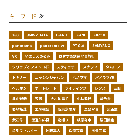
キーワード
360
360VR DATA
IBERIT
KANI
KIPON
panorama
panorama vr
PTGui
SAMYANG
VR
いのうえのぞみ
おすすめ鉄道写真旅行
クリップオンストロボ
スティッチ
スナップ
タムロン
トキナー
ニッシンジャパン
パノラマ
パノラマVR
ベルボン
ポートレート
ライティング
レンズ
三脚
北山輝泰
夜景
大村祐里子
小林孝稔
展示会
岩崎拓哉
工場夜景
新東京物産
星景写真
柴田誠
武石修
煙道伸麻呂
物撮り
萩原和幸
薮田織也
角型フィルター
遠藤真人
鉄道写真
風景写真