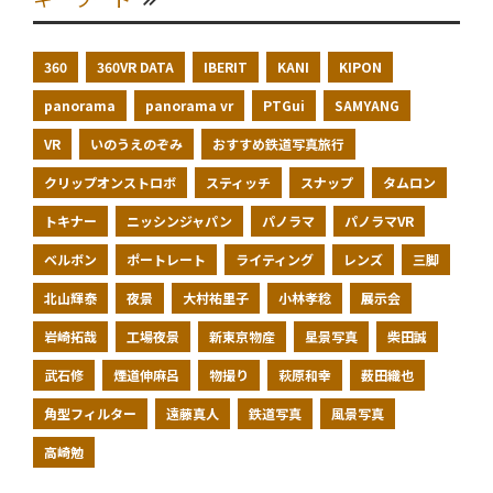
360
360VR DATA
IBERIT
KANI
KIPON
panorama
panorama vr
PTGui
SAMYANG
VR
いのうえのぞみ
おすすめ鉄道写真旅行
クリップオンストロボ
スティッチ
スナップ
タムロン
トキナー
ニッシンジャパン
パノラマ
パノラマVR
ベルボン
ポートレート
ライティング
レンズ
三脚
北山輝泰
夜景
大村祐里子
小林孝稔
展示会
岩崎拓哉
工場夜景
新東京物産
星景写真
柴田誠
武石修
煙道伸麻呂
物撮り
萩原和幸
薮田織也
角型フィルター
遠藤真人
鉄道写真
風景写真
高崎勉