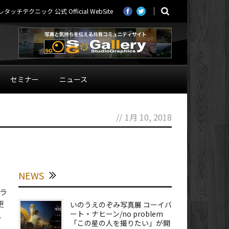
ニック 公式 Official WebSite
セミナー
ニュース
//
1月 10, 2018
NEWS
グラ
更
いのうえのぞみ写真展 コーイバ
ート・ナヒーン/no problem
し
「この星の人を撮りたい」が開