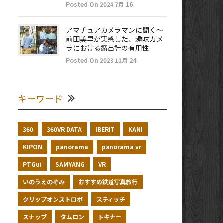
Posted On 2024 7月 16
アマチュアカメラマンに聞く～
前田美里が実感した、趣味カメ
ラにおける露出計の有用性
Posted On 2023 11月 24
キーワード
360
360VR DATA
IBERIT
KANI
KIPON
panorama
panorama vr
PTGui
SAMYANG
VR
いのうえのぞみ
おすすめ鉄道写真旅行
クリップオンストロボ
スティッチ
スナップ
タムロン
トキナー