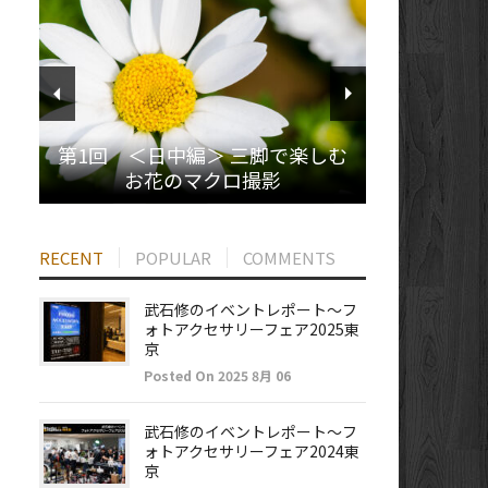
第1回 ＜日中編＞ 三脚で楽しむ
お花のマクロ撮影
RECENT
POPULAR
COMMENTS
武石修のイベントレポート～フ
ォトアクセサリーフェア2025東
京
Posted On 2025 8月 06
武石修のイベントレポート～フ
ォトアクセサリーフェア2024東
京