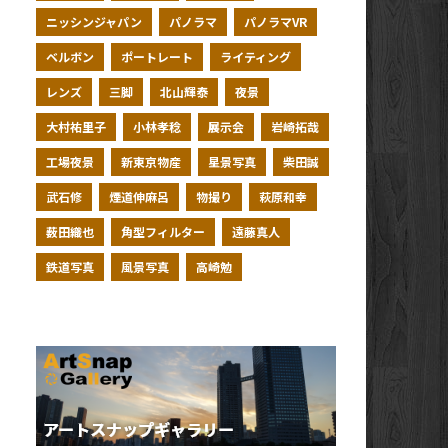
ニッシンジャパン
パノラマ
パノラマVR
ベルボン
ポートレート
ライティング
レンズ
三脚
北山輝泰
夜景
大村祐里子
小林孝稔
展示会
岩崎拓哉
工場夜景
新東京物産
星景写真
柴田誠
武石修
煙道伸麻呂
物撮り
萩原和幸
薮田織也
角型フィルター
遠藤真人
鉄道写真
風景写真
高崎勉