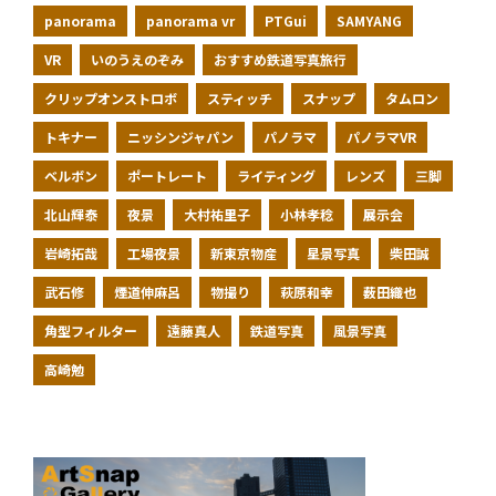
panorama
panorama vr
PTGui
SAMYANG
VR
いのうえのぞみ
おすすめ鉄道写真旅行
クリップオンストロボ
スティッチ
スナップ
タムロン
トキナー
ニッシンジャパン
パノラマ
パノラマVR
ベルボン
ポートレート
ライティング
レンズ
三脚
北山輝泰
夜景
大村祐里子
小林孝稔
展示会
岩崎拓哉
工場夜景
新東京物産
星景写真
柴田誠
武石修
煙道伸麻呂
物撮り
萩原和幸
薮田織也
角型フィルター
遠藤真人
鉄道写真
風景写真
高崎勉