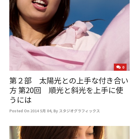
0
第２部 太陽光との上手な付き合い
方 第20回 順光と斜光を上手に使
うには
Posted On
2014 5月 04
,
By
スタジオグラフィックス