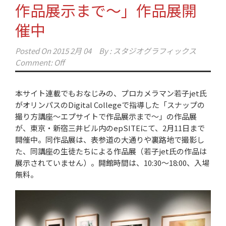
作品展示まで〜」作品展開
催中
Posted On
2015 2月 04
By :
スタジオグラフィックス
Comment: Off
本サイト連載でもおなじみの、プロカメラマン若子jet氏
がオリンパスのDigital Collegeで指導した「スナップの
撮り方講座〜エプサイトで作品展示まで〜」の作品展
が、東京・新宿三井ビル内のepSITEにて、2月11日まで
開催中。同作品展は、表参道の大通りや裏路地で撮影し
た、同講座の生徒たちによる作品展（若子jet氏の作品は
展示されていません）。開館時間は、10:30〜18:00、入場
無料。