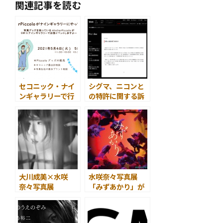
関連記事を読む
セコニック・ナイ
シグマ、ニコンと
ンギャラリーで行
の特許に関する訴
われるイベントに
訟で和解
協力
大川成美×水咲
水咲奈々写真展
奈々写真展
「みずあかり」が
『Canelé -カヌ
開催
レ- 』がNIGHT
GALLERY 高円