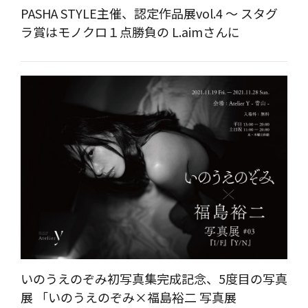
PASHA STYLE主催、認定作品展vol.4 ～ スタグ
ラ賞はモノクロ１点勝負の L.aimさんに
いのうえのぞみ初写真集完成記念、5度目の写真
展 「いのうえのぞみ×福島裕二 写真展