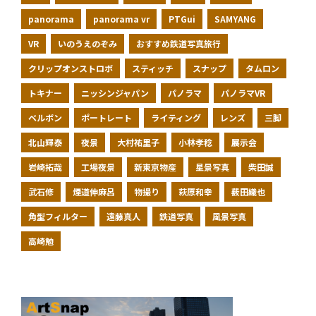
panorama
panorama vr
PTGui
SAMYANG
VR
いのうえのぞみ
おすすめ鉄道写真旅行
クリップオンストロボ
スティッチ
スナップ
タムロン
トキナー
ニッシンジャパン
パノラマ
パノラマVR
ベルボン
ポートレート
ライティング
レンズ
三脚
北山輝泰
夜景
大村祐里子
小林孝稔
展示会
岩崎拓哉
工場夜景
新東京物産
星景写真
柴田誠
武石修
煙道伸麻呂
物撮り
萩原和幸
薮田織也
角型フィルター
遠藤真人
鉄道写真
風景写真
高崎勉