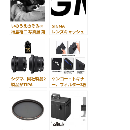
寺」で開催
いのうえのぞみ×
SIGMA
福島裕二 写真展 第
レンズキャッシュ
４弾 ♯02『一人十
バックキャンペー
色』が開催
ン開催
シグマ、同社製品2
ケンコー・トキナ
製品がTIPA
ー、フィルター3枚
Awards 2015を受
収納可能な引き出
賞
し式フィルターケ
ース