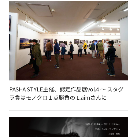
PASHA STYLE主催、認定作品展vol.4 ～ スタグ
ラ賞はモノクロ１点勝負の L.aimさんに