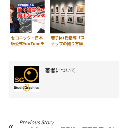
セコニック・日本
若子jet氏指導「ス
版公式YouTubeチ
ナップの撮り方講
ャンネルを開設
座〜エプサイトで
作品展示まで〜」
作品展開催中
著者について
Previous Story