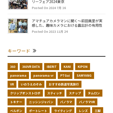
リーフェア2024東京
Posted On 2024 7月 16
アマチュアカメラマンに聞く～前田美里が実
感した、趣味カメラにおける露出計の有用性
Posted On 2023 11月 24
キーワード
360
360VR DATA
IBERIT
KANI
KIPON
panorama
panorama vr
PTGui
SAMYANG
VR
いのうえのぞみ
おすすめ鉄道写真旅行
クリップオンストロボ
スティッチ
スナップ
タムロン
トキナー
ニッシンジャパン
パノラマ
パノラマVR
ベルボン
ポートレート
ライティング
レンズ
三脚