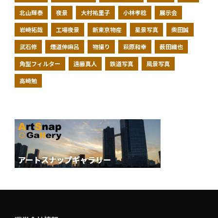
北山輝泰
夜景
大村祐里子
小林孝稔
展示会
岩崎拓哉
工場夜景
新東京物産
星景写真
柴田誠
武石修
煙道伸麻呂
物撮り
萩原和幸
薮田織也
角型フィルター
遠藤真人
鉄道写真
風景写真
高崎勉