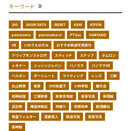
キーワード
360
360VR DATA
IBERIT
KANI
KIPON
panorama
panorama vr
PTGui
SAMYANG
VR
いのうえのぞみ
おすすめ鉄道写真旅行
クリップオンストロボ
スティッチ
スナップ
タムロン
トキナー
ニッシンジャパン
パノラマ
パノラマVR
ベルボン
ポートレート
ライティング
レンズ
三脚
北山輝泰
夜景
大村祐里子
小林孝稔
展示会
岩崎拓哉
工場夜景
新東京物産
星景写真
柴田誠
武石修
煙道伸麻呂
物撮り
萩原和幸
薮田織也
角型フィルター
遠藤真人
鉄道写真
風景写真
高崎勉