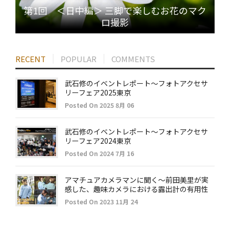
第1回 ＜日中編＞ 三脚で楽しむお花のマク
ロ撮影
RECENT
POPULAR
COMMENTS
武石修のイベントレポート～フォトアクセサ
リーフェア2025東京
Posted On 2025 8月 06
武石修のイベントレポート～フォトアクセサ
リーフェア2024東京
Posted On 2024 7月 16
アマチュアカメラマンに聞く～前田美里が実
感した、趣味カメラにおける露出計の有用性
Posted On 2023 11月 24